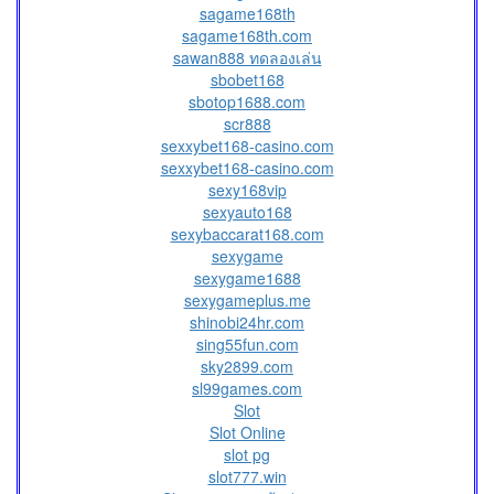
sagame168th
sagame168th.com
sawan888 ทดลองเล่น
sbobet168
sbotop1688.com
scr888
sexxybet168-casino.com
sexxybet168-casino.com
sexy168vip
sexyauto168
sexybaccarat168.com
sexygame
sexygame1688
sexygameplus.me
shinobi24hr.com
sing55fun.com
sky2899.com
sl99games.com
Slot
Slot Online
slot pg
slot777.win