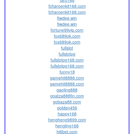
faro168
fcharoenkit168.com
fcharoenkit168.com
fiwdee.win
fiwdee.win
fortune99vip.com
fox689ok.com
fox689ok.com
fullslot
fullslotpg
fullslotpg168.com
fullslotpg168.com
funny18
gamehit8888.com
gamehit8888.com
gaojing888
goatza888fin.com
gobaza88.com
golden456
happy168
hengheng9899.com
hengjing168
hi6bet.com