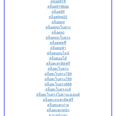
สล็อต918
สล็อต918kiss
สล็อต99
สล็อตlive22
สล็อตpg
สล็อตpgเว็บตรง
สล็อตxo
สล็อตxoเว็บตรง
สล็อตพุซซี่
สล็อตยูฟ่า
สล็อตออนไลน์
สล็อตออโต้
สล็อตเครดิตฟรี
สล็อตเว็บตรง
สล็อตเว็บตรง789
สล็อตเว็บตรง789
สล็อตเว็บตรง888
สล็อตเว็บตรงแท้
สล็อตเว็บตรงไม่ผ่านเอเย่นต์
สล็อตแจกเครดิตฟรี
สล็อตแตกง่าย
สล็อตแตกหนัก
สวนสุนันทา