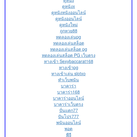
ดูหนัง
ดูหนังx
ดูหนังหนังออนไลน์
ดูหนังออนไลน์
ดูหนังใหม่
ถูกหวย88
ทดลองเล่นpg
ทดลองเล่นสล็อต
ทดลองเล่นสล็อต pg
ทดลองเล่นสล็อต PG เว็บตรง
ทางเข้า Sexybaccarat168
ทางเข้าpg
ทางเข้าเล่น slotxo
ทำเว็บพนัน
บาคาร่า
บาคาร่า168
บาคาร่าออนไลน์
บาคาร่าเว็บตรง
ปั่นแตก77
ปันโปร777
พนันออนไลน์
พอต
พีจี