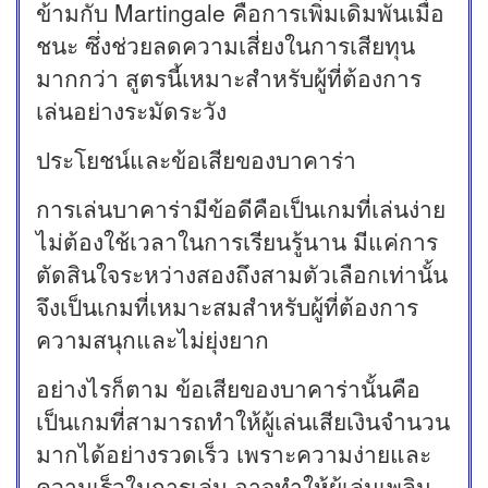
ข้ามกับ Martingale คือการเพิ่มเดิมพันเมื่อ
ชนะ ซึ่งช่วยลดความเสี่ยงในการเสียทุน
มากกว่า สูตรนี้เหมาะสำหรับผู้ที่ต้องการ
เล่นอย่างระมัดระวัง
ประโยชน์และข้อเสียของบาคาร่า
การเล่นบาคาร่ามีข้อดีคือเป็นเกมที่เล่นง่าย
ไม่ต้องใช้เวลาในการเรียนรู้นาน มีแค่การ
ตัดสินใจระหว่างสองถึงสามตัวเลือกเท่านั้น
จึงเป็นเกมที่เหมาะสมสำหรับผู้ที่ต้องการ
ความสนุกและไม่ยุ่งยาก
อย่างไรก็ตาม ข้อเสียของบาคาร่านั้นคือ
เป็นเกมที่สามารถทำให้ผู้เล่นเสียเงินจำนวน
มากได้อย่างรวดเร็ว เพราะความง่ายและ
ความเร็วในการเล่น อาจทำให้ผู้เล่นเพลิน