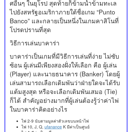
ศอื่นๆ ในยุโรป สุดท้ายก็ข้ามน้ำข้ามทะเล
ไปยังสหรัฐอเมริกาภายใต้ชื่อเกม “Punto
Banco” และกลายเป็นหนึ่งในเกมคาสิโนที่
โปรดปรานที่สุด
วิธีการเล่นบาคาร่า
บาคาร่าเป็นเกมที่มีวิธีการเล่นที่ง่าย ไม่ซับ
ซ้อน ผู้เล่นมีเพียงสองฝั่งให้เลือก คือ ผู้เล่น
(Player) และนายธนาคาร (Banker) โดยผู้
เล่นสามารถเลือกเดิมพันว่าฝ่ายใดจะได้รับ
แต้มสูงสุด หรือจะเลือกเดิมพันเสมอ (Tie)
ก็ได้ สำคัญอย่างมากที่ผู้เล่นต้องรู้ว่าค่าไพ่
ในบาคาร่าคิดอย่างไร
ไพ่ 2-9 นับตามมูลค่าตัวเลขบนหน้าไพ่
ไพ่ 10, J, Q,
ufanance
K มีค่าเป็นศูนย์