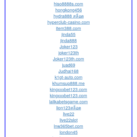
hiso8888s.com
hongkong456
hydra888 สล็อต
hyperclub-casino.com
item388.com
jinda55
jinda888
Joker123
joker123th
Joker123th.com
juad69
Judhai168
k1gt-auto.com
khumsup888.me
kingxxxbet123.com
kingxxxbet123.com
lalikabetsgame.com
lion123สล็อต
live22
live22slot
lnw365bet.com
london45