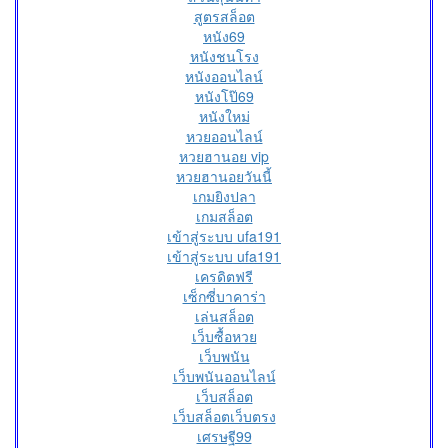
สูตรสล็อต
หนัง69
หนังชนโรง
หนังออนไลน์
หนังโป๊69
หนังใหม่
หวยออนไลน์
หวยฮานอย vip
หวยฮานอยวันนี้
เกมยิงปลา
เกมสล็อต
เข้าสู่ระบบ ufa191
เข้าสู่ระบบ ufa191
เครดิตฟรี
เซ็กซี่บาคาร่า
เล่นสล็อต
เว็บซื้อหวย
เว็บพนัน
เว็บพนันออนไลน์
เว็บสล็อต
เว็บสล็อตเว็บตรง
เศรษฐี99