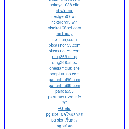
nakoya1688.site
nbwin.me
nextgen99.win
nextgen99.win
niseko168bet.com
no1huay
no1huay.com
okcasino159.com
okcasino159.com
omg369.shop
omg369.shop
onesiamclub.site
onoplus168.com
pananthai99.com
pananthai99.com
panda555
paramax1688.info
PG
PG Slot
pg slot เปิดใหม่ล่าสุด
pg slot เว็บตรง
pg สล็อต