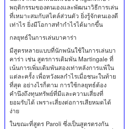
พฤติกรรมของตนเองและพัฒนาวิธีการเล่น
ที่เหมาะสมกับสไตล์ส่วนตัว ยิ่งรู้จักตนเองดี
เท่าไร ยิ่งมีโอกาสทำกำไรได้มากขึ้น
กลยุทธ์ในการเล่นบาคาร่า
มีสูตรหลายแบบที่นักพนันใช้ในการเล่นบา
คาร่า เช่น สูตรการเดิมพัน Martingale ที่
เน้นการเพิ่มเดิมพันสองเท่าหลังการแพ้ใน
แต่ละครั้ง เพื่อหวังผลกำไรเมื่อชนะในท้าย
ที่สุด อย่างไรก็ตาม การใช้กลยุทธ์ต้อง
คำนึงถึงทุนทรัพย์ที่มีและความเสี่ยงที่
ยอมรับได้ เพราะเสี่ยงต่อการเสียหมดได้
ง่าย
ในขณะที่สูตร Paroli ซึ่งเป็นสูตรตรงกัน