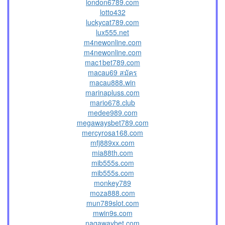
london6789.com
lotto432
luckycat789.com
lux555.net
m4newonline.com
m4newonline.com
mac1bet789.com
macau69 สมัคร
macau888.win
marinapluss.com
mario678.club
medee989.com
megawaysbet789.com
mercyrosa168.com
mfj889xx.com
mia88th.com
mib555s.com
mib555s.com
monkey789
moza888.com
mun789slot.com
mwin9s.com
nagawaybet.com