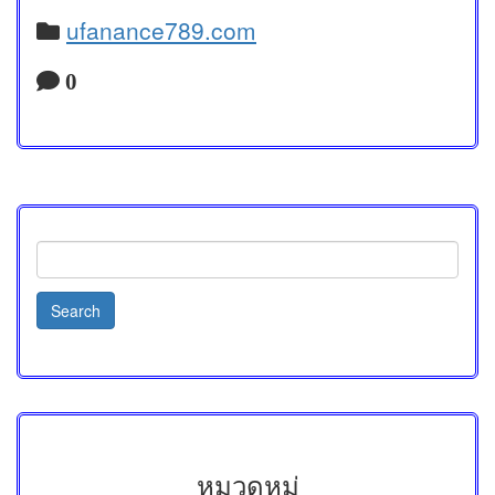
ufanance789.com
0
Search
for:
หมวดหมู่