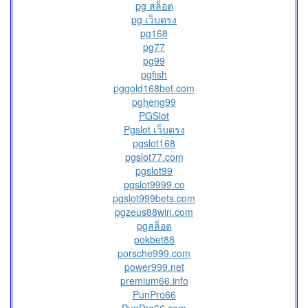
pg สล็อต
pg เว็บตรง
pg168
pg77
pg99
pgfish
pggold168bet.com
pgheng99
PGSlot
Pgslot เว็บตรง
pgslot168
pgslot77.com
pgslot99
pgslot9999.co
pgslot999bets.com
pgzeus88win.com
pgสล็อต
pokbet88
porsche999.com
power999.net
premium66.info
PunPro66