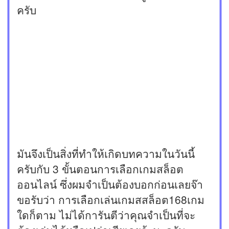
ครับ
มันจึงเป็นสิ่งที่ทำให้เกิดบทความในวันนี้
ครับกับ 3 ขั้นตอนการเลือกเกมสล็อต
ออนไลน์ ซึ่งผมจำเป็นต้องบอกก่อนเลยจ๊า
ขอรับว่า การเลือกเล่นเกมสสล็อต168เกม
ใดก็ตาม ไม่ได้การันตีว่าคุณจำเป็นที่จะ