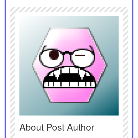
About Post Author