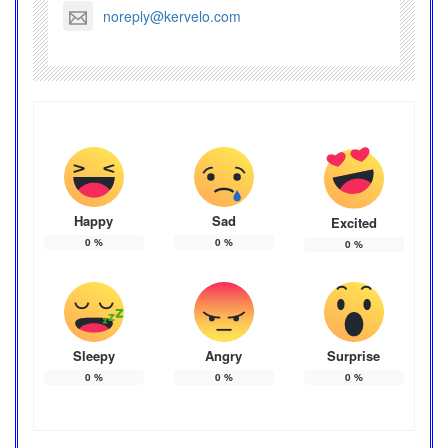
noreply@kervelo.com
Happy
Sad
Excited
0
%
0
%
0
%
Sleepy
Angry
Surprise
0
%
0
%
0
%