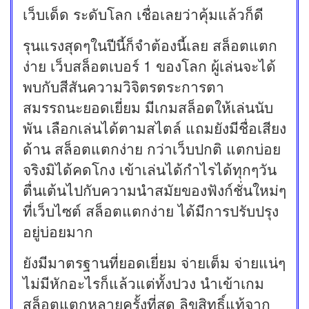
เว็บเด็ด ระดับโลก เชื่อเลยว่าคุ้มแล้วก็ดี
รุนแรงสุดๆในปีนี้ก็จำต้องนี้เลย สล็อตแตก
ง่าย เว็บสล็อตเบอร์ 1 ของโลก ผู้เล่นจะได้
พบกับสีสันความวิจิตรตระการตา
สมรรถนะยอดเยี่ยม มีเกมสล็อตให้เล่นนับ
พัน เลือกเล่นได้ตามสไตล์ แถมยังมีชื่อเสียง
ด้าน สล็อตแตกง่าย กว่าเว็บปกติ แตกบ่อย
จริงมิได้คดโกง เข้าเล่นได้กำไรได้ทุกๆวัน
ตื่นเต้นไปกับความนำสมัยของฟังก์ชั่นใหม่ๆ
ที่เว็บไซต์ สล็อตแตกง่าย ได้มีการปรับปรุง
อยู่บ่อยมาก
ยังมีมาตรฐานที่ยอดเยี่ยม จ่ายเต็ม จ่ายแน่ๆ
ไม่มีหักอะไรก็แล้วแต่ทั้งปวง นำเข้าเกม
สล็อตแตกหลายครั้งที่สุด ลิขสิทธิ์แท้จาก