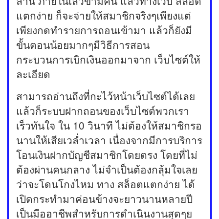
ล้าน ภายในเลวข้ามคืน แล้วทางเว็บ สล็อต
แตกง่าย ก็จะจ่ายให้สมาชิกจริงๆเพียงแต่
เพียงกดทำรายการถอนเข้ามา แล้วก็ยังมี
ขั้นตอนน้อยมากๆมีวิธีการสอน
กระบวนการเบิกเงินออกมาจาก เว็บไซต์ให้
ละเอียด
สามารถอ่านถึงที่กะไว้หน้าเว็บไซต์ได้เลย
แล้วก็ระบบฝากถอนของเว็บไซต์พวกเรา
เร็วทันใจ ใน 10 วินาที ไม่ต้องให้สมาชิกรอ
นานให้เสียเวล่ำเวลา เนื่องจากมีการบริการ
โอนเงินฝากบัญชีสมาชิกโดยตรง โดยที่ไม่
ต้องผ่านคนกลาง ไม่จำเป็นต้องกลุ้มใจเลย
ว่าจะโดนโกงไหม ทาง สล็อตแตกง่าย ได้
เปิดกระทำมาค่อนข้างจะยาวนานหลายปี
เป็นมืออาชีพสำหรับการดำเนินงานสุดๆย