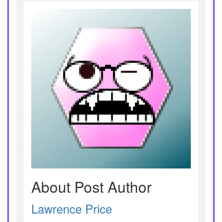
About Post Author
Lawrence Price