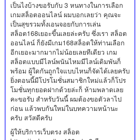
เป็นไงบ้างขอรับกับ 3 หนทางในการเลือก
เกมสล็อตออนไลน์ ผมบอกเลยว่า คุณจะ
เป็นสุขรวมทั้งเอนจอยกับการเล่น
สล็อต168เยอะขึ้นเลยล่ะครับ ซึ่งเรา สล็อต
ออนไลน์ ก็ยังมีเกม168สล็อตให้ท่านเลือก
อีกเยอะมากมากไม่น้อยเลยทีเดียว เกม
สล็อตแบบมีไลน์พนันไหมมีไลน์เดิมพันก็
พร้อม ผู้ใดกันถูกใจแบบไหนก็จัดได้เลยครับ
ยิ่งตอนนี้มีโปรโมชั่นสมาชิกใหม่แล้วก็โปร
โมชั่นทุกยอดฝากด้วยล่ะก็ ห้ามพลาดเลย
คะขอรับ สำหรับวันนี้ ผมต้องขอตัวลาไป
ก่อน แล้วพบกันใหม่ในบทความหน้านะ
ครับ สวัสดีครับ
ผู้ให้บริการเว็บตรง สล็อต