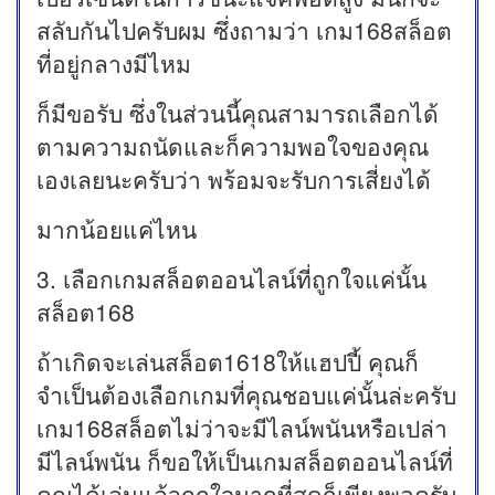
สลับกันไปครับผม ซึ่งถามว่า เกม168สล็อต
ที่อยู่กลางมีไหม
ก็มีขอรับ ซึ่งในส่วนนี้คุณสามารถเลือกได้
ตามความถนัดและก็ความพอใจของคุณ
เองเลยนะครับว่า พร้อมจะรับการเสี่ยงได้
มากน้อยแค่ไหน
3. เลือกเกมสล็อตออนไลน์ที่ถูกใจแค่นั้น
สล็อต168
ถ้าเกิดจะเล่นสล็อต1618ให้แฮปปี้ คุณก็
จำเป็นต้องเลือกเกมที่คุณชอบแค่นั้นล่ะครับ
เกม168สล็อตไม่ว่าจะมีไลน์พนันหรือเปล่า
มีไลน์พนัน ก็ขอให้เป็นเกมสล็อตออนไลน์ที่
คุณได้เล่นแล้วถูกใจมากที่สุดก็เพียงพอครับ