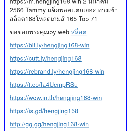
https://m.hengjing168.win 2 มีนาคม
2566 Tammy แจ็คพอตแตกเยอะ ทางเข้า
สล็อต168โหลดเกมส์ 168 Top 71
ขอขอบพระคุณby web
สล็อต
https://bit.ly/hengjing168-win
https://cutt.ly/hengjing168
https://rebrand.ly/hengjing168-win
https://t.co/fa4UcmpRSu
https://wow.in.th/hengjing168-win
https://is.gd/hengjing168_
http://gg.gg/hengjing168-win