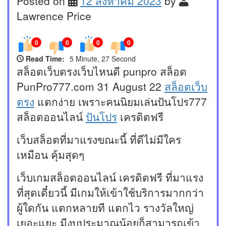
Posted on
12 สิงหาคม 2023
by
Lawrence Price
0
0
0
0
Read Time:
5 Minute, 27 Second
สล็อตเว็บตรงเว็บไหนดี punpro สล็อต
PunPro777.com 31 August 22
สล็อตเว็บ
ตรง
แตกง่าย เพราะคนนิยมเล่นปันโปร777
สล็อตออนไลน์
ปันโปร
เครดิตฟรี
เว็บสล็อตที่มาแรงขณะนี้ ที่ดีไม่มีใคร
เหมือน คุ้มสุดๆ
เว็บเกมสล็อตออนไลน์ เครดิตฟรี ที่มาแรง
ที่สุดเดี๋ยวนี้ มีเกมให้เข้าใช้บริการมากกว่า
ผู้ใดกัน แตกหลายที แตกไว รางวัลใหญ่
เยอะแยะ มีงบประมาณน้อยก็สามารถเข้า