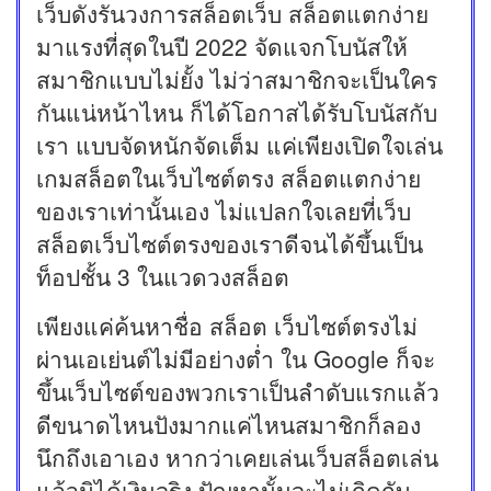
เว็บดังรันวงการสล็อตเว็บ สล็อตแตกง่าย
มาแรงที่สุดในปี 2022 จัดแจกโบนัสให้
สมาชิกแบบไม่ยั้ง ไม่ว่าสมาชิกจะเป็นใคร
กันแน่หน้าไหน ก็ได้โอกาสได้รับโบนัสกับ
เรา แบบจัดหนักจัดเต็ม แค่เพียงเปิดใจเล่น
เกมสล็อตในเว็บไซต์ตรง สล็อตแตกง่าย
ของเราเท่านั้นเอง ไม่แปลกใจเลยที่เว็บ
สล็อตเว็บไซต์ตรงของเราดีจนได้ขึ้นเป็น
ท็อปชั้น 3 ในแวดวงสล็อต
เพียงแค่ค้นหาชื่อ สล็อต เว็บไซต์ตรงไม่
ผ่านเอเย่นต์ไม่มีอย่างต่ำ ใน Google ก็จะ
ขึ้นเว็บไซต์ของพวกเราเป็นลำดับแรกแล้ว
ดีขนาดไหนปังมากแค่ไหนสมาชิกก็ลอง
นึกถึงเอาเอง หากว่าเคยเล่นเว็บสล็อตเล่น
แล้วมิได้เงินจริง ปัญหานั้นจะไม่เกิดกับ