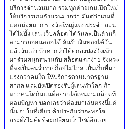
บริการจำนวนมาก รวมทุกค่ายเกมเปิดใหม่
ให้บริการเกมจำนวนมากว่า มีแต่ว่าเกมที่
แตกบ่อยมาก รางวัลใหญ่แตกประจำ ถอน
ได้ไม่ยั้ง เล่น เว็บสล็อต ได้วันละเป็นล้านก็
สามารถถอนออกได้ ลุ้นรับเงินทองได้วัน
แล้ววันเล่า ถ้าหากว่าได้ตกลงปลงใจเข้า
มาร่วมสนุกสนานกับ สล็อตแตกง่าย จังหวะ
ที่จะเป็นคนร่ำรวยก็อยู่ไม่ไกล เป็นเว็บที่มา
แรงกว่าคนใด ให้บริการตามมาตรฐาน
สากล แถมยังเปิดรองรับผู้เล่นทั่วโลก ถ้า
หากคนใดกันแน่ที่อยากได้เล่นเกมสล็อตที่
ตอบปัญหา บอกเลยว่าต้องมาเล่นตรงนี้แค่
นั้น จบในที่เดียว ค้ำประกันว่าจะพอใจ
กระทั่งไม่คิดที่จะเปลี่ยนเว็บไซต์อีกเลย