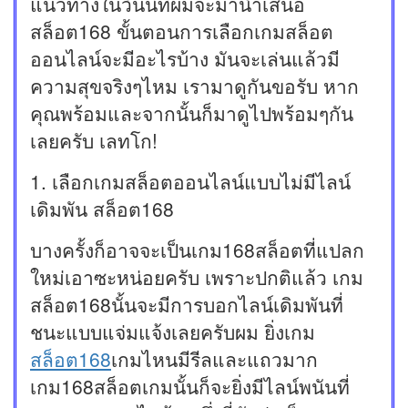
แนวทางในวันนี้ที่ผมจะมานำเสนอ
สล็อต168 ขั้นตอนการเลือกเกมสล็อต
ออนไลน์จะมีอะไรบ้าง มันจะเล่นแล้วมี
ความสุขจริงๆไหม เรามาดูกันขอรับ หาก
คุณพร้อมและจากนั้นก็มาดูไปพร้อมๆกัน
เลยครับ เลทโก!
1. เลือกเกมสล็อตออนไลน์แบบไม่มีไลน์
เดิมพัน สล็อต168
บางครั้งก็อาจจะเป็นเกม168สล็อตที่แปลก
ใหม่เอาซะหน่อยครับ เพราะปกติแล้ว เกม
สล็อต168นั้นจะมีการบอกไลน์เดิมพันที่
ชนะแบบแจ่มแจ้งเลยครับผม ยิ่งเกม
สล็อต168
เกมไหนมีรีลและแถวมาก
เกม168สล็อตเกมนั้นก็จะยิ่งมีไลน์พนันที่