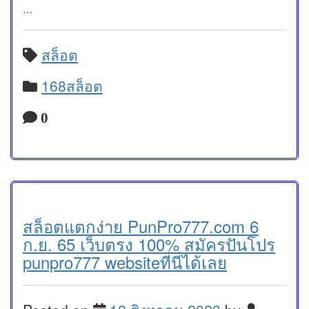
…
สล็อต
168สล็อต
0
สล็อตแตกง่าย PunPro777.com 6
ก.ย. 65 เว็บตรง 100% สมัครปันโปร
punpro777 websiteที่นี่ได้เลย