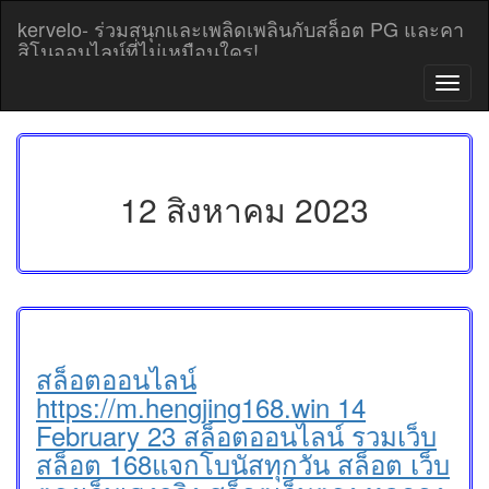
Skip
kervelo- ร่วมสนุกและเพลิดเพลินกับสล็อต PG และคา
to
สิโนออนไลน์ที่ไม่เหมือนใคร!
content
T
o
g
g
l
e
12 สิงหาคม 2023
n
a
v
i
g
a
t
i
สล็อตออนไลน์
o
https://m.hengjing168.win 14
n
February 23 สล็อตออนไลน์ รวมเว็บ
สล็อต 168แจกโบนัสทุกวัน สล็อต เว็บ