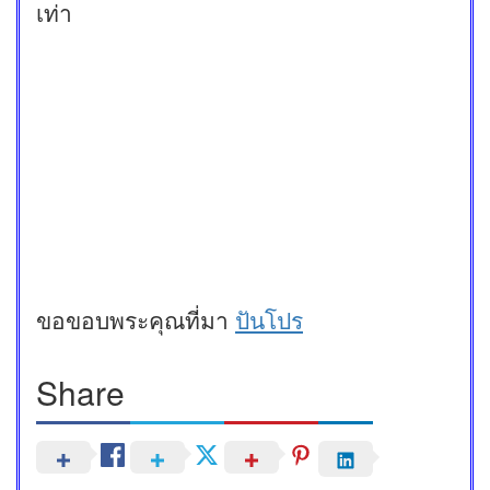
เท่า
ขอขอบพระคุณที่มา
ปันโปร
Share