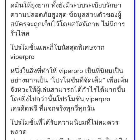
ดมินให้ยุ่งยาก ทั้งยังมีระบบระเบียบรักษา
ความปลอดภัยสูงสุด ข้อมูลส่วนตัวของผู้
สมัครจะถูกเก็บไว้โดยสวัสดิภาพ ไม่มีการ
รั่วไหล
โปรโมชั่นและก็โบนัสสุดพิเศษจาก
viperpro
หนึ่งในสิ่งที่ทำให้ viperpro เป็นที่นิยมเป็น
อย่างมากเป็น “โปรโมชั่นที่จัดเต็ม” เพื่อเพิ่ม
จังหวะให้ผู้เล่นสามารถได้กำไรได้มากขึ้น
โดยยิ่งไปกว่านั้นโปรโมชั่น viperpro
เครดิตฟรี ที่แจกจริงทุกวี่ทุกวัน
โปรโมชั่นที่ได้รับความนิยมที่ไม่สมควร
พลาด