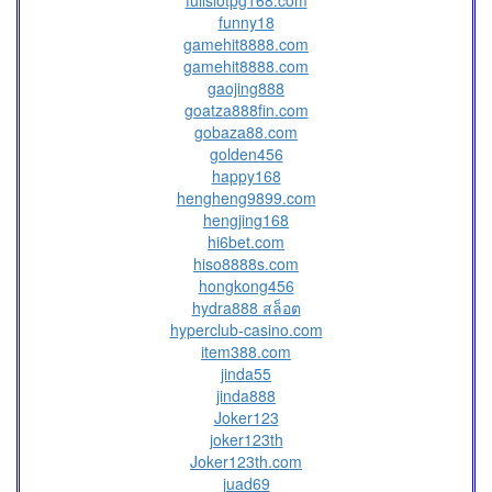
fullslotpg168.com
funny18
gamehit8888.com
gamehit8888.com
gaojing888
goatza888fin.com
gobaza88.com
golden456
happy168
hengheng9899.com
hengjing168
hi6bet.com
hiso8888s.com
hongkong456
hydra888 สล็อต
hyperclub-casino.com
item388.com
jinda55
jinda888
Joker123
joker123th
Joker123th.com
juad69