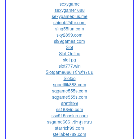
sexygame
sexygame1688
sexygameplus.me
shinobi24hr.com
sing55fun.com
sky2899.com
sl99games.com
Slot
Slot Online
slot pg
slot777.win
Slotgame666 เข้าสู่ระบบ
Slotxo
spbetflik888.com
sqgame555s.com
sqgame555s.com
sretthi99
ss168vip.com
ssc915casino.com
ssgame666 เข้าสู่ระบบ
starrich99.com
stellabet789.com