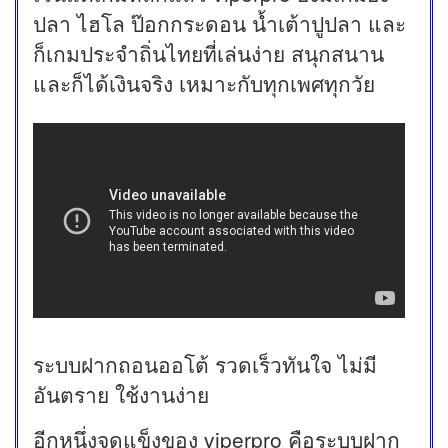
ปลา ไฮโล ป๊อกกระดอน น้ำเต้าปูปลา และ
ก็เกมประจำถิ่นไทยที่เล่นง่าย สนุกสนาน
และก็ได้เงินจริง เหมาะกับทุกเพศทุกวัย
ระบบฝากถอนออโต้ รวดเร็วทันใจ ไม่มี
อันตราย ใช้งานง่าย
อีกหนึ่งจุดแข็งของ viperpro คือระบบฝาก