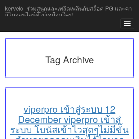
Skip
kervelo- ร่วมสนุกและเพลิดเพลินกับสล็อต PG และคา
to
สิโนออนไลน์ที่ไม่เหมือนใคร!
content
T
o
g
g
l
e
Tag Archive
n
a
v
i
g
a
t
i
viperpro เข้าสู่ระบบ 12
o
December viperpro เข้าสู่
n
ระบบ โบนัสเข้าไวสุดๆไม่มีขั้น