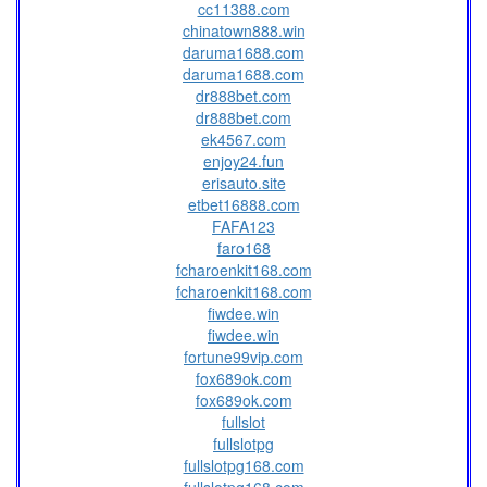
cc11388.com
chinatown888.win
daruma1688.com
daruma1688.com
dr888bet.com
dr888bet.com
ek4567.com
enjoy24.fun
erisauto.site
etbet16888.com
FAFA123
faro168
fcharoenkit168.com
fcharoenkit168.com
fiwdee.win
fiwdee.win
fortune99vip.com
fox689ok.com
fox689ok.com
fullslot
fullslotpg
fullslotpg168.com