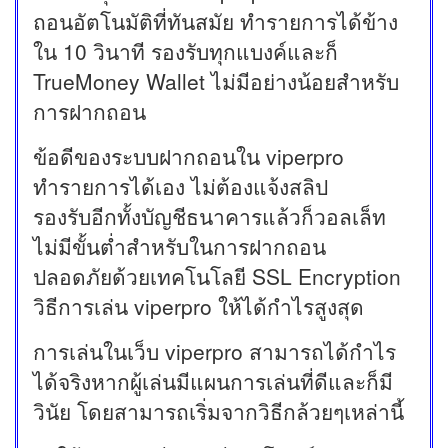
ถอนอัตโนมัติที่ทันสมัย ทำรายการได้ข้าง
ใน 10 วินาที รองรับทุกแบงค์และก็
TrueMoney Wallet ไม่มีอย่างน้อยสำหรับ
การฝากถอน
ข้อดีของระบบฝากถอนใน viperpro
ทำรายการได้เอง ไม่ต้องแจ้งสลิป
รองรับอีกทั้งบัญชีธนาคารแล้วก็วอลเล็ท
ไม่มีขั้นต่ำสำหรับในการฝากถอน
ปลอดภัยด้วยเทคโนโลยี SSL Encryption
วิธีการเล่น viperpro ให้ได้กำไรสูงสุด
การเล่นในเว็บ viperpro สามารถได้กำไร
ได้จริงหากผู้เล่นมีแผนการเล่นที่ดีและก็มี
วินัย โดยสามารถเริ่มจากวิธีกล้วยๆเหล่านี้