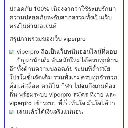
ปลอดภัย 100% เนื่องจากว่าใช้ระบบรักษา
ความปลอดภัยระดับสากลรวมทั้งเป็นเว็บ
ตรงไม่ผ่านเอเย่นต์
สรุปภาพรวมของเว็บ viperpro
viperpro ถือเป็นเว็บพนันออนไลน์ที่ตอบ
ปัญหานักเดิมพันสมัยใหม่ได้ครบทุกด้าน
อีกทั้งด้านความปลอดภัย ระบบที่ล้ำสมัย
โปรโมชั่นจัดเต็ม รวมทั้งเกมครบทุกจำพวก
ตั้งแต่สล็อต คาสิโน กีฬา ไปจนถึงเกมท้อง
ถิ่น พร้อมระบบ viperpro สมัคร ที่ง่าย และ
viperpro เข้าระบบ ที่เร็วทันใจ มั่นใจได้ว่า
เล่นแล้วได้เงินจริงแน่นอน