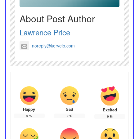
About Post Author
Lawrence Price
noreply@kervelo.com
Happy
Sad
Excited
0
%
0
%
0
%