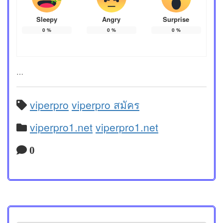
Sleepy
Angry
Surprise
0
%
0
%
0
%
…
viperpro
viperpro สมัคร
viperpro1.net
viperpro1.net
0