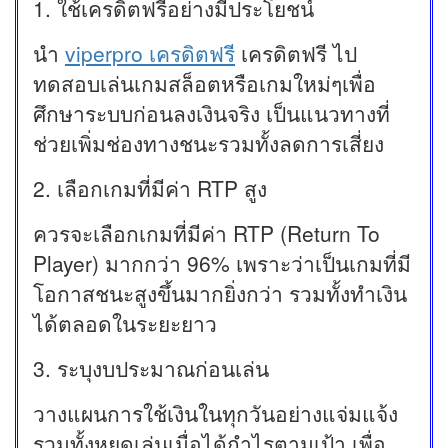
1. ใช้เครดิตฟรีอย่างมีประโยชน์
นำ
viperpro เครดิตฟรี
เครดิตฟรี ไป
ทดสอบเล่นเกมสล็อตหรือเกมใหม่ๆเพื่อ
ศึกษาระบบก่อนลงเงินจริง เป็นแนวทางที่
ช่วยเพิ่มช่องทางชนะรวมทั้งลดการเสี่ยง
2. เลือกเกมที่มีค่า RTP สูง
ควรจะเลือกเกมที่มีค่า RTP (Return To
Player) มากกว่า 96% เพราะว่าเป็นเกมที่มี
โอกาสชนะสูงขึ้นมากยิ่งกว่า รวมทั้งทำเงิน
ได้ตลอดในระยะยาว
3. ระบุงบประมาณก่อนเล่น
วางแผนการใช้เงินในทุกวันอย่างแจ่มแจ้ง
รวมทั้งหยุดเล่นเมื่อได้กำไรตามเป้า เพื่อ