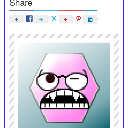
Share