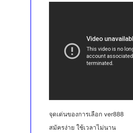
จุดเด่นของการเลือก ver888
สมัครง่าย ใช้เวลาไม่นาน