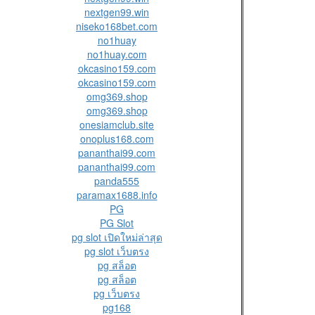
nextgen99.win
niseko168bet.com
no1huay
no1huay.com
okcasino159.com
okcasino159.com
omg369.shop
omg369.shop
onesiamclub.site
onoplus168.com
pananthai99.com
pananthai99.com
panda555
paramax1688.info
PG
PG Slot
pg slot เปิดใหม่ล่าสุด
pg slot เว็บตรง
pg สล็อต
pg สล็อต
pg เว็บตรง
pg168