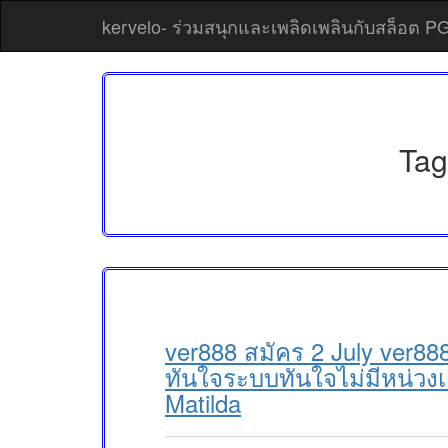
Skip
kervelo- ร่วมสนุกและเพลิดเพลินกับสล็อต P
to
content
Tag
ver888 สมัคร 2 July ver88
ทันใจระบบทันใจไม่มีหน่วงเ
Matilda