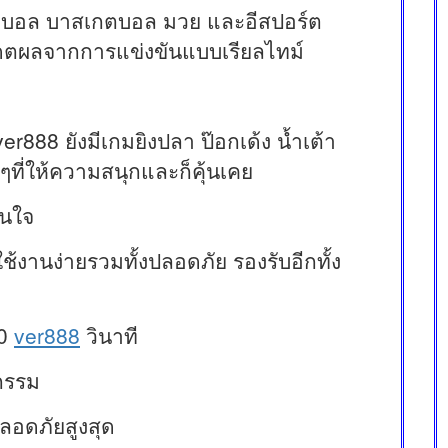
ยังบอล บาสเกตบอล มวย และอีสปอร์ต
ดตผลจากการแข่งขันแบบเรียลไทม์
er888 ยังมีเกมยิงปลา ป๊อกเด้ง น้ำเต้า
นๆที่ให้ความสนุกและก็คุ้นเคย
ันใจ
านง่ายรวมทั้งปลอดภัย รองรับอีกทั้ง
30
ver888
วินาที
กรรม
ปลอดภัยสูงสุด