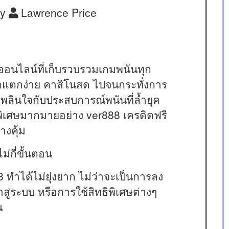
y
Lawrence Price
อนไลน์ที่เก็บรวบรวมเกมพนันทุก
็อตแตกง่าย คาสิโนสด ไปจนกระทั่งการ
ดเพลินใจกับประสบการณ์พนันที่ล้ำยุค
ิพิเศษมากมายอย่าง ver888 เครดิตฟรี
างคุ้ม
ม่กี่ขั้นตอน
ทำได้ไม่ยุ่งยาก ไม่ว่าจะเป็นการลง
สู่ระบบ หรือการใช้สิทธิพิเศษต่างๆ
น