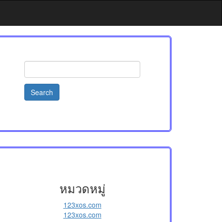
Search
for:
หมวดหมู่
123xos.com
123xos.com