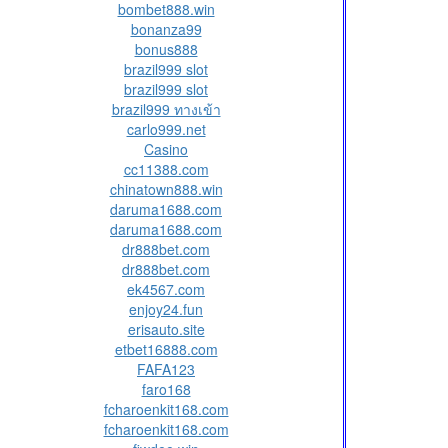
bombet888.win
bonanza99
bonus888
brazil999 slot
brazil999 slot
brazil999 ทางเข้า
carlo999.net
Casino
cc11388.com
chinatown888.win
daruma1688.com
daruma1688.com
dr888bet.com
dr888bet.com
ek4567.com
enjoy24.fun
erisauto.site
etbet16888.com
FAFA123
faro168
fcharoenkit168.com
fcharoenkit168.com