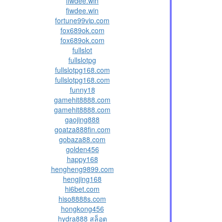
fiwdee.win
fiwdee.win
fortune99vip.com
fox689ok.com
fox689ok.com
fullslot
fullslotpg
fullslotpg168.com
fullslotpg168.com
funny18
gamehit8888.com
gamehit8888.com
gaojing888
goatza888fin.com
gobaza88.com
golden456
happy168
hengheng9899.com
hengjing168
hi6bet.com
hiso8888s.com
hongkong456
hydra888 สล็อต