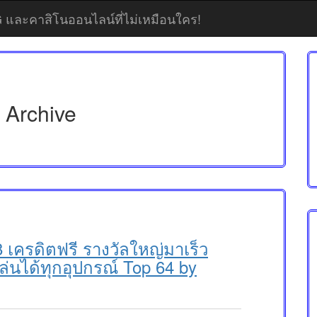
G และคาสิโนออนไลน์ที่ไม่เหมือนใคร!
 Archive
8 เครดิตฟรี รางวัลใหญ่มาเร็ว
ล่นได้ทุกอุปกรณ์ Top 64 by