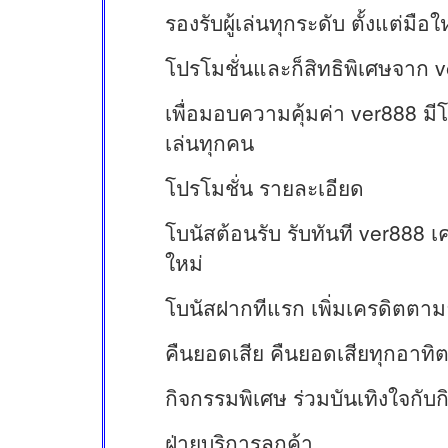
รองรับผู้เล่นทุกระดับ ตั้งแต่มือ
โปรโมชั่นและก็สิทธิพิเศษจาก 
เพื่อมอบความคุ้มค่า ver888 มีโ
เล่นทุกคน
โปรโมชั่น รายละเอียด
โบนัสต้อนรับ รับทันที ver888 
ใหม่
โบนัสฝากทีแรก เพิ่มเครดิตตา
คืนยอดเสีย คืนยอดเสียทุกอาทิ
กิจกรรมพิเศษ ร่วมบันเทิงใจกับก
ฝ่ายบริการลูกค้า