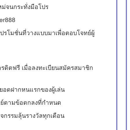
ใหม่จนกระทั่งมือโปร
ver888
ปรโมชั่นที่วางแบบมาเพื่อตอบโจทย์ผู้
เครดิตฟรี เมื่อลงทะเบียนสมัครสมาชิก
มยอดฝากหนแรกของผู้เล่น
ตย์ตามข้อตกลงที่กำหนด
ิจกรรมลุ้นรางวัลทุกเดือน