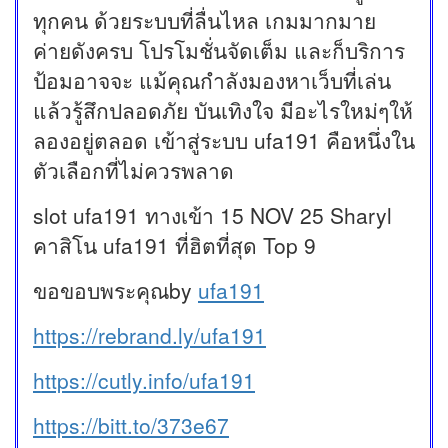
ทุกคน ด้วยระบบที่ลื่นไหล เกมมากมาย
ค่ายดังครบ โปรโมชั่นจัดเต็ม และก็บริการ
ป้อมอาจจะ แม้คุณกำลังมองหาเว็บที่เล่น
แล้วรู้สึกปลอดภัย บันเทิงใจ มีอะไรใหม่ๆให้
ลองอยู่ตลอด เข้าสู่ระบบ ufa191 คือหนึ่งใน
ตัวเลือกที่ไม่ควรพลาด
slot ufa191 ทางเข้า 15 NOV 25 Sharyl
คาสิโน ufa191 ที่ฮิตที่สุด Top 9
ขอขอบพระคุณby
ufa191
https://rebrand.ly/ufa191
https://cutly.info/ufa191
https://bitt.to/373e67