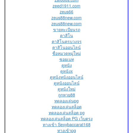
zeed1911.com
zeus66
zeus88new.com
zeus88new.com
ขายทะเบียนรถ
คาสิโน
คาสิโนครบวงจร
คาสิโนออนไลน์
ชื่อหมวดหมู่ใหม่
ซอยเบท
ดูหนัง
ดูหนังx
ดูหนังหนังออนไลน์
ดูหนังออนไลน์
ดูหนังใหม่
ถูกหวย88
ทดลองเล่นpg
ทดลองเล่นสล็อต
ทดลองเล่นสล็อต pg
ทดลองเล่นสล็อต PG เว็บตรง
ทางเข้า Sexybaccarat168
ทางเข้าpg