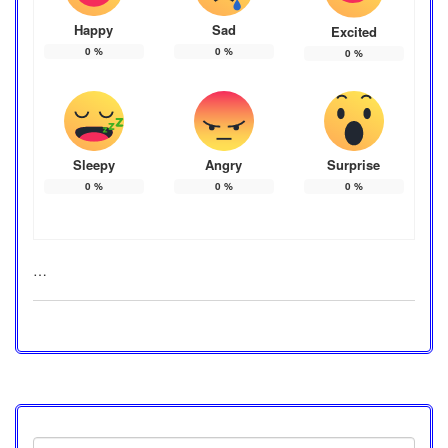
Happy
Sad
Excited
0
%
0
%
0
%
Sleepy
Angry
Surprise
0
%
0
%
0
%
…
Search