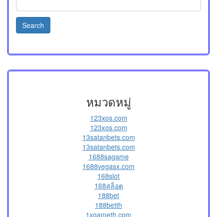
for:
หมวดหมู่
123xos.com
123xos.com
13satanbets.com
13satanbets.com
1688sagame
1688vegasx.com
168slot
168สล็อต
188bet
188betth
1xgameth.com