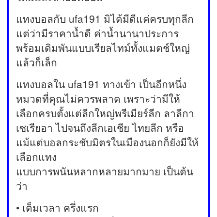
แทงบอลกับ ufa191 มิได้มีดีแค่ครบทุกลีก
แต่ว่ามีราคาน้ำดี ค่าน้ำนานาประการ
พร้อมเดิมพันแบบเรียลไทม์ทั้งแมตช์ใหญ่
แล้วก็เล็ก
แทงบอลใน ufa191 ทางเข้า เป็นอีกหนึ่ง
หมวดที่คุณไม่ควรพลาด เพราะว่ามีให้
เลือกครบตั้งแต่ลีกใหญ่พรีเมียร์ลีก ลาลีกา
เซเรียอา ไปจนถึงลีกเอเชีย ไทยลีก หรือ
แม้แต่บอลกระชับมิตรในเมืองนอกก็ยังมีให้
เลือกแทง
แบบการพนันหลากหลายมากมาย เป็นต้น
ว่า
• เต็มเวลา ครึ่งแรก