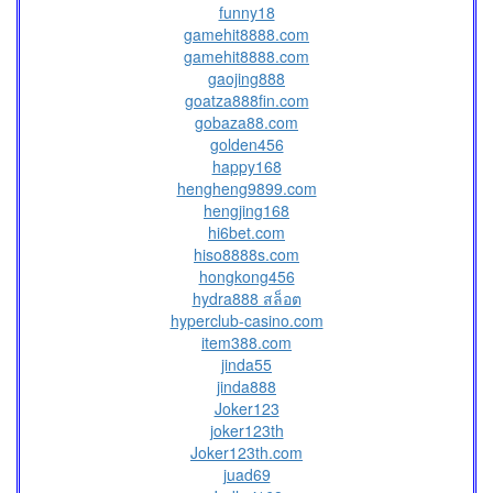
funny18
gamehit8888.com
gamehit8888.com
gaojing888
goatza888fin.com
gobaza88.com
golden456
happy168
hengheng9899.com
hengjing168
hi6bet.com
hiso8888s.com
hongkong456
hydra888 สล็อต
hyperclub-casino.com
item388.com
jinda55
jinda888
Joker123
joker123th
Joker123th.com
juad69