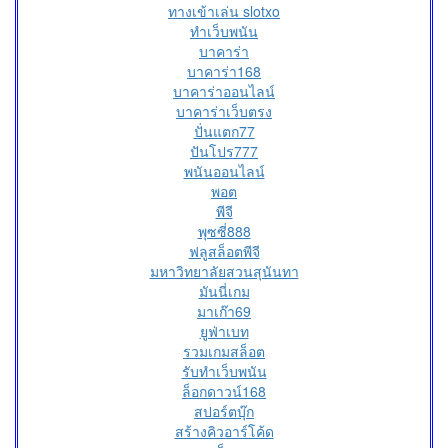
ทางเข้าเล่น slotxo
ทำเว็บพนัน
บาคาร่า
บาคาร่า168
บาคาร่าออนไลน์
บาคาร่าเว็บตรง
ปั่นแตก77
ปันโปร777
พนันออนไลน์
พอต
พีจี
พุซซี่888
ฟลูสล็อตพีจี
มหาวิทยาลัยสวนสุนันทา
มันนี่เกม
มาเก๊า69
ยูฟ่าเบท
รวมเกมสล็อต
รับทำเว็บพนัน
ล็อกดาวน์168
สปอร์ตบุ๊ก
สร้างคิวอาร์โค้ด