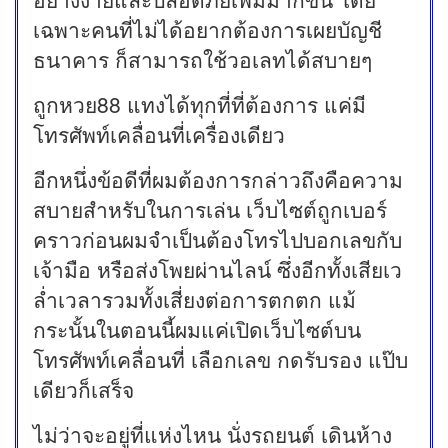
เฉพาะคนที่ไม่ได้อยากต้องการเผยบัญชี
ธนาคาร ก็สามารถใช้วอเลทได้สบายๆ
ถูกหวย88 แทงได้ทุกที่ที่ต้องการ แค่มี
โทรศัพท์เคลื่อนที่เครื่องเดียว
อีกหนึ่งข้อดีที่ผมต้องการกล่าวถึงคือความ
สบายสำหรับในการเล่น เว็บไซต์ถูกเบอร์
คราวก่อนผมจำเป็นต้องโทรไปบอกเลขกับ
เจ้ามือ หรือส่งโพยผ่านไลน์ ซึ่งอีกทั้งเสียเว
ล่ำเวลารวมทั้งเสี่ยงต่อการตกตก แม้
กระนั้นในตอนนี้ผมแค่เปิดเว็บไซต์บน
โทรศัพท์เคลื่อนที่ เลือกเลข กดรับรอง แป๊บ
เดียวก็เสร็จ
ไม่ว่าจะอยู่ที่แห่งไหน นั่งรถยนต์ เดินห้าง