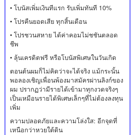
• โบนัสเพิ่มเงินทีแรก รับเพิ่มทันที 10%
• โปรคืนยอดเสีย ทุกสิ้นเดือน
• โปรชวนสหาย ได้ค่าคอมไม่ชชันตลอด
ชีพ
• ลุ้นเครดิตฟรี หรือโบนัสพิเศษในวันเกิด
ตอนต้นผมก็ไม่คิดว่าจะได้จริง แม้กระนั้น
พอลองเชิญเพื่อนพ้องมาสมัครผ่านลิงก์ของ
ผม ปรากฏว่ามีรายได้เข้ามาทุกงวดจริงๆ
เป็นเหมือนรายได้พิเศษเล็กๆที่ไม่ต้องลงทุน
เพิ่ม
ความปลอดภัยและความโล่งใส: อีกจุดที่
เหนือกว่าหวยใต้ดิน