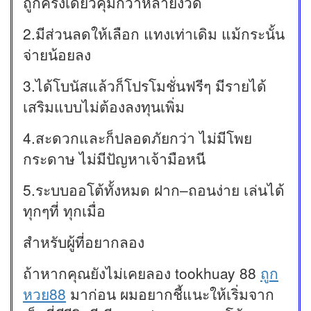
ถูกครั้งเดียวคุ้มกว่าหลายงวด
2.มีส่วนลดให้เลือก แทงเท่าเดิม แม้กระนั้น
จ่ายน้อยลง
3.ได้โบนัสแล้วก็โปรโมชั่นฟรีๆ มีรายได้
เสริมแบบไม่ต้องลงทุนเพิ่ม
4.สะดวกและก็ปลอดภัยกว่า ไม่มีโพย
กระดาษ ไม่มีปัญหาเจ้ามือหนี
5.ระบบออโต้ทั้งหมด ฝาก–ถอนง่าย เล่นได้
ทุกๆที่ ทุกเมื่อ
สำหรับผู้ที่อยากลอง
ถ้าหากคุณยังไม่เคยลอง tookhuay 88
ถูก
หวย88
มาก่อน ผมอยากชี้แนะให้เริ่มจาก