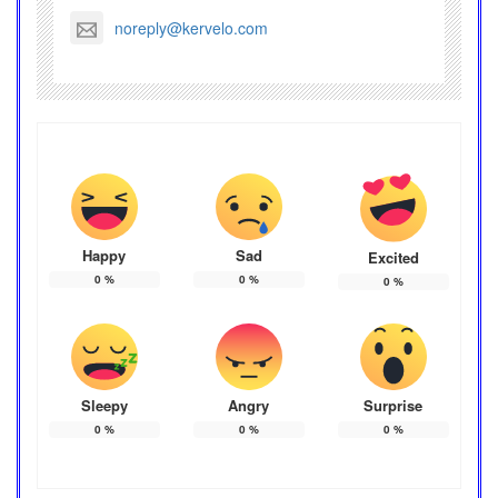
noreply@kervelo.com
Happy
Sad
Excited
0
%
0
%
0
%
Sleepy
Angry
Surprise
0
%
0
%
0
%