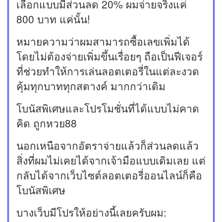
เลือกแบบมีส่วนลด 20% ผมจ่ายจริงแค่
800 บาท แค่นั้น!
หมายความว่าผมสามารถซื้อเลขเพิ่มได้
โดยไม่ต้องจ่ายเพิ่มขึ้นเรื่อยๆ ถือเป็นฟีเจอร์
ที่ช่วยทำให้การเล่นลอตเตอรี่ในแต่ละงวด
คุ้มทุกบาททุกสตางค์ มากกว่าเดิม
โบนัสพิเศษและโปรโมชั่นที่ได้แบบไม่คาด
คิด ถูกหวย88
นอกเหนือจากอัตราจ่ายแล้วก็ส่วนลดแล้ว
สิ่งที่ผมไม่เคยได้จากเจ้ามือแบบเดิมเลย แต่
กลับได้จากเว็บไซต์ลอตเตอรี่ออนไลน์ก็คือ
โบนัสพิเศษ
บางเว็บมีโปรให้อย่างนี้เลยครับผม: