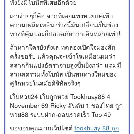
ทั้งยังมีโบนัสพิเศษอีกด้วย
เอาง่ายๆก็คือ จากที่เคยแทงหวยแค่เพื่อ
ความเพลิดเพลิน ช่วงนี้มันเปลี่ยนเป็นช่อง
ทางที่คุ้มและก็ปลอดภัยกว่าเดิมหลายเท่า!
ถ้าหากใครยังลังเล ทดลองเปิดใจมองสัก
ครั้งขอรับ แล้วคุณจะเข้าใจเหมือนผมว่า
สลากกินแบ่งอัตราจ่ายสูงขึ้นยิ่งกว่า แถมมี
ส่วนลดรวมทั้งโบนัส เป็นหนทางใหม่ของ
คู่รักหวยในสมัยดิจิทัลจริงๆ
เว็บหวย24 เว็บถูกหวย Tookhuay88 4
November 69 Ricky อันดับ 1 ของไทย ถูก
หวย88 ระบบฝาก-ถอนรวดเร็ว Top 49
ขอขอบคุณมากเว็ปไซต์
tookhuay 88 ถูก