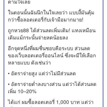
ตามใจเลย
ในตอนนั้นฉันนึกในใจเลยว่า แบบงี้มันคุ้ม
กว่าซื้อลอตเตอรี่กับเจ้ามือมากมาย!
ถูกหวย88 ได้ส่วนลดเพิ่มเติม! แทงเหมือน
เดิมแม้กระนั้นจ่ายลดน้อยลง
อีกจุดหนึ่งที่ผมชื่นชอบคือระบบ ส่วนลด
ของเว็บลอตเตอรี่ออนไลน์ ซึ่งจะมีให้เลือก
หลายแบบ ดังเช่นว่า
• อัตราจ่ายสูง แต่ว่าไม่มีส่วนลด
• อัตราจ่ายต่ำลงบางส่วน แต่ว่าได้ส่วนลด
เพิ่ม 10–20%
ได้แก่ ผมซื้อลอตเตอรี่ 1,000 บาท แต่ว่า