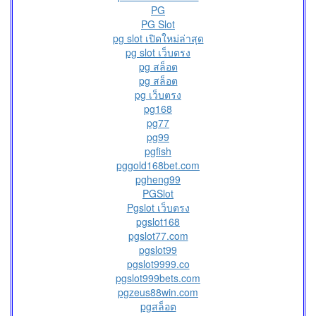
PG
PG Slot
pg slot เปิดใหม่ล่าสุด
pg slot เว็บตรง
pg สล็อต
pg สล็อต
pg เว็บตรง
pg168
pg77
pg99
pgfish
pggold168bet.com
pgheng99
PGSlot
Pgslot เว็บตรง
pgslot168
pgslot77.com
pgslot99
pgslot9999.co
pgslot999bets.com
pgzeus88win.com
pgสล็อต