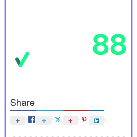
Share