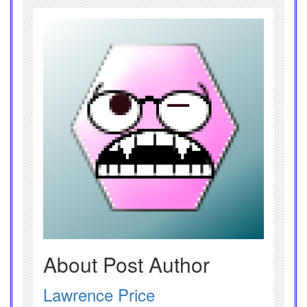
About Post Author
Lawrence Price