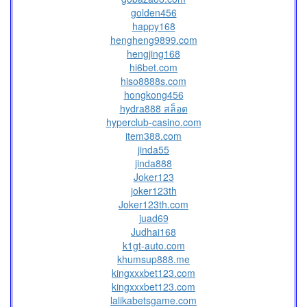
golden456
happy168
hengheng9899.com
hengjing168
hi6bet.com
hiso8888s.com
hongkong456
hydra888 สล็อต
hyperclub-casino.com
item388.com
jinda55
jinda888
Joker123
joker123th
Joker123th.com
juad69
Judhai168
k1gt-auto.com
khumsup888.me
kingxxxbet123.com
kingxxxbet123.com
lalikabetsgame.com