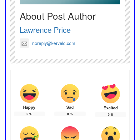
About Post Author
Lawrence Price
noreply@kervelo.com
Happy
Sad
Excited
0
%
0
%
0
%