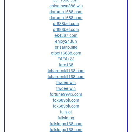
chinatown888.win
daruma1688.com
daruma1688.com
dr888bet.com
dr888bet.com
ek4567.com
enjoy24.fun
erisauto.site
etbet16888.com
FAFA123
faro168
fcharoenkit168.com
fcharoenkit168.com
fiwdee.win
fiwdee.win
fortune99vip.com
fox689ok.com
fox689ok.com
fullslot
fullslotpg
fullslotpg168.com
fullslotpg168.com