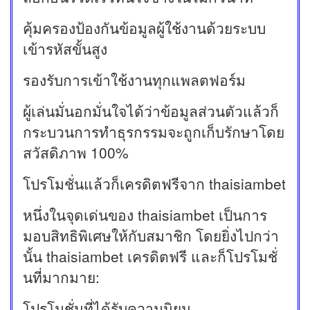
คุ้มครองป้องกันข้อมูลผู้ใช้งานด้วยระบบ
เข้ารหัสขั้นสูง
รองรับการเข้าใช้งานทุกแพลตฟอร์ม
ผู้เล่นมั่นอกมั่นใจได้ว่าข้อมูลส่วนตัวแล้วก็
กระบวนการทำธุรกรรมจะถูกเก็บรักษาโดย
สวัสดิภาพ 100%
โปรโมชั่นแล้วก็เครดิตฟรีจาก thaisiambet
หนึ่งในจุดเด่นของ thaisiambet เป็นการ
มอบสิทธิพิเศษให้กับสมาชิก โดยยิ่งไปกว่า
นั้น thaisiambet เครดิตฟรี และก็โปรโมชั่
นที่มากมาย:
โปรโมชั่นที่ได้รับความนิยม