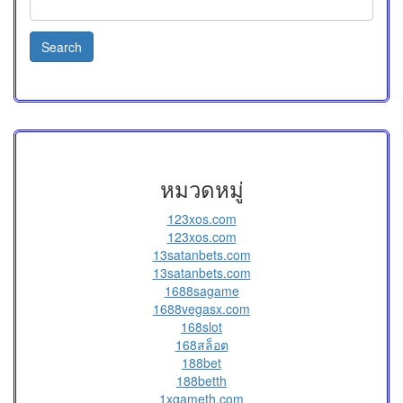
for:
หมวดหมู่
123xos.com
123xos.com
13satanbets.com
13satanbets.com
1688sagame
1688vegasx.com
168slot
168สล็อต
188bet
188betth
1xgameth.com