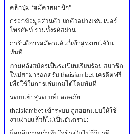
คลิกปุ่ม “สมัครสมาชิก”
กรอกข้อมูลส่วนตัว ยกตัวอย่างเช่น เบอร์
โทรศัพท์ รวมทั้งรหัสผ่าน
การันตีการสมัครแล้วก็เข้าสู่ระบบได้ใน
ทันที
ภายหลังสมัครเป็นระเบียบเรียบร้อย สมาชิก
ใหม่สามารถกดรับ thaisiambet เครดิตฟรี
เพื่อใช้ในการเล่นเกมได้โดยทันที
ระบบเข้าสู่ระบบที่ปลอดภัย
thaisiambet เข้าระบบ ถูกออกแบบให้ใช้
งานง่ายแล้วก็ไม่เป็นอันตราย:
ล็อกอินรวดเร็วทันใจข้างในไม่กี่วินาที