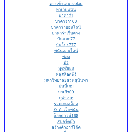
ทางเข้าเล่น slotxo
ทำเว็บพนัน
บาคาร่า
บาคาร่า168
บาคาร่าออนไลน์
บาคาร่าเว็บตรง
ปั่นแตก77
ปันโปร777
พนันออนไลน์
พอต
พีจี
พุซซี่888
ฟลูสล็อตพีจี
มหาวิทยาลัยสวนสุนันทา
มันนี่เกม
มาเก๊า69
ยูฟ่าเบท
รวมเกมสล็อต
รับทำเว็บพนัน
ล็อกดาวน์168
สปอร์ตบุ๊ก
สร้างคิวอาร์โค้ด