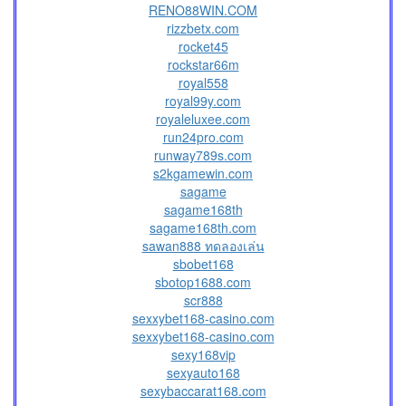
RENO88WIN.COM
rizzbetx.com
rocket45
rockstar66m
royal558
royal99y.com
royaleluxee.com
run24pro.com
runway789s.com
s2kgamewin.com
sagame
sagame168th
sagame168th.com
sawan888 ทดลองเล่น
sbobet168
sbotop1688.com
scr888
sexxybet168-casino.com
sexxybet168-casino.com
sexy168vip
sexyauto168
sexybaccarat168.com