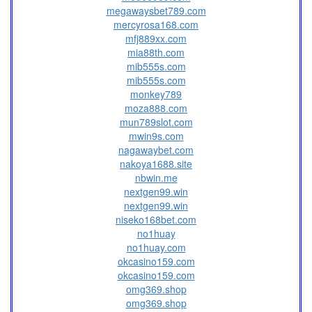
megawaysbet789.com
mercyrosa168.com
mfj889xx.com
mia88th.com
mib555s.com
mib555s.com
monkey789
moza888.com
mun789slot.com
mwin9s.com
nagawaybet.com
nakoya1688.site
nbwin.me
nextgen99.win
nextgen99.win
niseko168bet.com
no1huay
no1huay.com
okcasino159.com
okcasino159.com
omg369.shop
omg369.shop