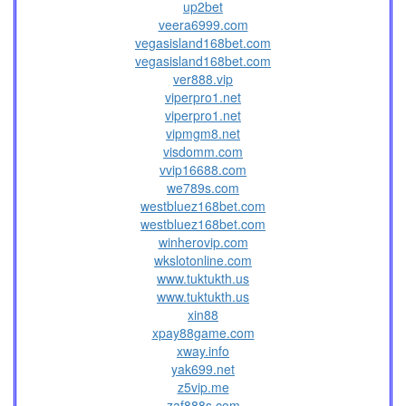
up2bet
veera6999.com
vegasisland168bet.com
vegasisland168bet.com
ver888.vip
viperpro1.net
viperpro1.net
vipmgm8.net
visdomm.com
vvip16688.com
we789s.com
westbluez168bet.com
westbluez168bet.com
winherovip.com
wkslotonline.com
www.tuktukth.us
www.tuktukth.us
xin88
xpay88game.com
xway.info
yak699.net
z5vip.me
zaf888s.com