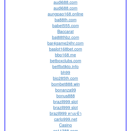
audi688.com
audi688.com
aungpao168.online
ba88th.com
babet555.com
Baccarat
baj88thbz.com
bar4game24hr.com
baslot168bet.com
bbp168.me
betboxclubs.com
betflixtikto.info
bh99
bio285th.com
bombet888.win
bonanza99
bonus888
brazil999 slot
brazil999 slot
brazil999 ทางเข้า
carlo999.net
Casino
cc11388.com