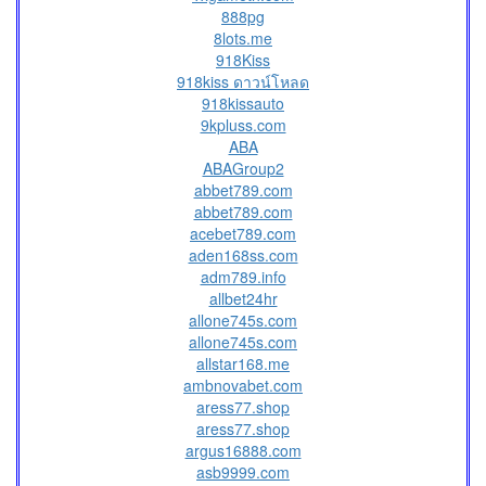
888pg
8lots.me
918Kiss
918kiss ดาวน์โหลด
918kissauto
9kpluss.com
ABA
ABAGroup2
abbet789.com
abbet789.com
acebet789.com
aden168ss.com
adm789.info
allbet24hr
allone745s.com
allone745s.com
allstar168.me
ambnovabet.com
aress77.shop
aress77.shop
argus16888.com
asb9999.com