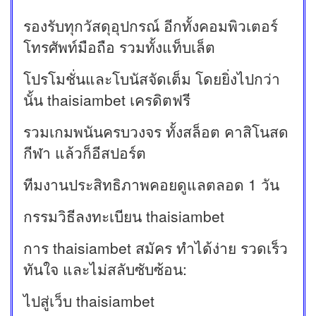
รองรับทุกวัสดุอุปกรณ์ อีกทั้งคอมพิวเตอร์
โทรศัพท์มือถือ รวมทั้งแท็บเล็ต
โปรโมชั่นและโบนัสจัดเต็ม โดยยิ่งไปกว่า
นั้น thaisiambet เครดิตฟรี
รวมเกมพนันครบวงจร ทั้งสล็อต คาสิโนสด
กีฬา แล้วก็อีสปอร์ต
ทีมงานประสิทธิภาพคอยดูแลตลอด 1 วัน
กรรมวิธีลงทะเบียน thaisiambet
การ thaisiambet สมัคร ทำได้ง่าย รวดเร็ว
ทันใจ และไม่สลับซับซ้อน:
ไปสู่เว็บ thaisiambet