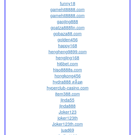
funny18
gamehit8888.com
gamehit8888.com
gaojing888
goatza888fin.com
gobaza88.com
golden456
happy168
hengheng9899.com
hengjing168
hi6bet.com
hiso8888s.com
hongkong456
hydra888 สล็อต
hyperclub-casino.com
item388.com
jinda55
jinda888
Joker123
joker123th
Joker123th.com
juad69