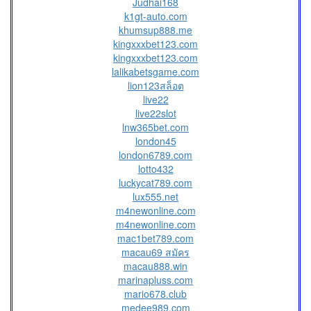
Judhai168
k1gt-auto.com
khumsup888.me
kingxxxbet123.com
kingxxxbet123.com
lalikabetsgame.com
lion123สล็อต
live22
live22slot
lnw365bet.com
london45
london6789.com
lotto432
luckycat789.com
lux555.net
m4newonline.com
m4newonline.com
mac1bet789.com
macau69 สมัคร
macau888.win
marinapluss.com
mario678.club
medee989.com