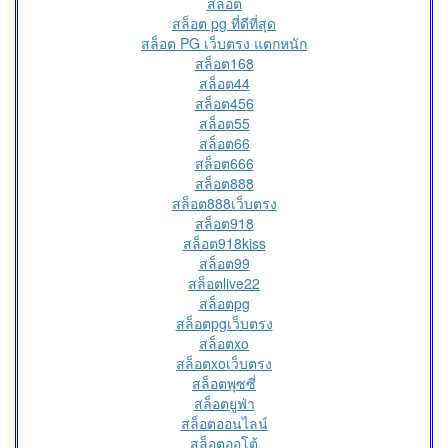
สล็อต
สล็อต pg ที่ดีที่สุด
สล็อต PG เว็บตรง แตกหนัก
สล็อต168
สล็อต44
สล็อต456
สล็อต55
สล็อต66
สล็อต666
สล็อต888
สล็อต888เว็บตรง
สล็อต918
สล็อต918kiss
สล็อต99
สล็อตlive22
สล็อตpg
สล็อตpgเว็บตรง
สล็อตxo
สล็อตxoเว็บตรง
สล็อตพุซซี่
สล็อตยูฟ่า
สล็อตออนไลน์
สล็อตออโต้