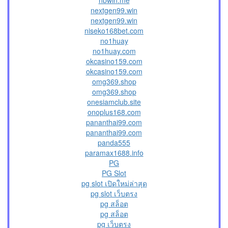
nbwin.me
nextgen99.win
nextgen99.win
niseko168bet.com
no1huay
no1huay.com
okcasino159.com
okcasino159.com
omg369.shop
omg369.shop
onesiamclub.site
onoplus168.com
pananthai99.com
pananthai99.com
panda555
paramax1688.info
PG
PG Slot
pg slot เปิดใหม่ล่าสุด
pg slot เว็บตรง
pg สล็อต
pg สล็อต
pg เว็บตรง