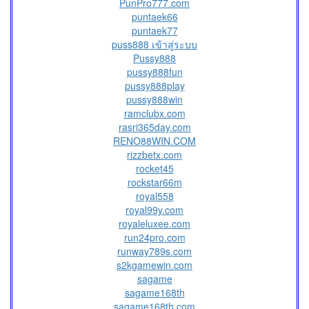
PunPro777.com
puntaek66
puntaek77
puss888 เข้าสู่ระบบ
Pussy888
pussy888fun
pussy888play
pussy888win
ramclubx.com
rasri365day.com
RENO88WIN.COM
rizzbetx.com
rocket45
rockstar66m
royal558
royal99y.com
royaleluxee.com
run24pro.com
runway789s.com
s2kgamewin.com
sagame
sagame168th
sagame168th.com