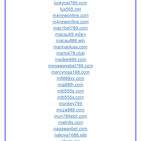
luckycat789.com
lux555.net
m4newonline.com
m4newonline.com
mac1bet789.com
macau69 สมัคร
macau888.win
marinapluss.com
mario678.club
medee989.com
megawaysbet789.com
mercyrosa168.com
mfj889xx.com
mia88th.com
mib555s.com
mib555s.com
monkey789
moza888.com
mun789slot.com
mwin9s.com
nagawaybet.com
nakoya1688.site