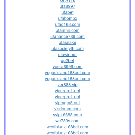
UFA11k
ufa8997
ufabet
ufabombx
ufad168.com
ufamnn.com
ufanance789.com
ufasnake
ufasocietyth.com
ufawinner
up2bet
veera6999.com
vegasisland168bet.com
vegasisland168bet.com
ver888.vip
viperpro1.net
viperpro1.net
vipmgm8.net
visdomm.com
vvip16688.com
we789s.com
westbluez168bet.com
westbluez168bet.com