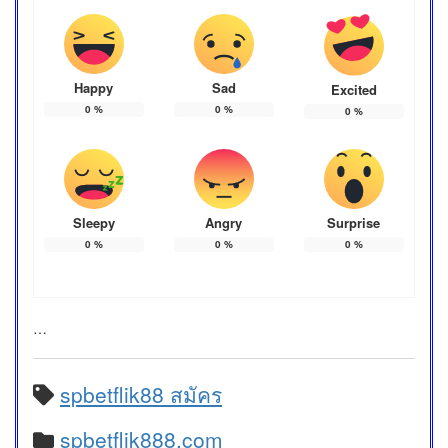
Happy
Sad
Excited
0
%
0
%
0
%
Sleepy
Angry
Surprise
0
%
0
%
0
%
…
spbetflik88 สมัคร
spbetflik888.com