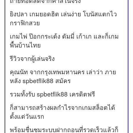
ถ่ายทอดสดจากคาสิโนจริง
ยิงปลา เกมยอดฮิต เล่นง่าย โบนัสแตกไว
กราฟิกสวย
เกมไพ่ ป๊อกกระเด้ง ดัมมี่ เก้าเก และก็เกม
พื้นบ้านไทย
รีวิวจากผู้เล่นจริง
คุณนัท จากกรุงเทพมหานคร เล่าว่า ภาย
หลัง spbetflik88 สมัคร
รวมทั้งรับ spbetflik88 เครดิตฟรี
ก็สามารถสร้างผลกำไรจากเกมสล็อตได้
ตั้งแต่วันแรก
พร้อมชื่นชมระบบฝากถอนที่รวดเร็วแล้วก็