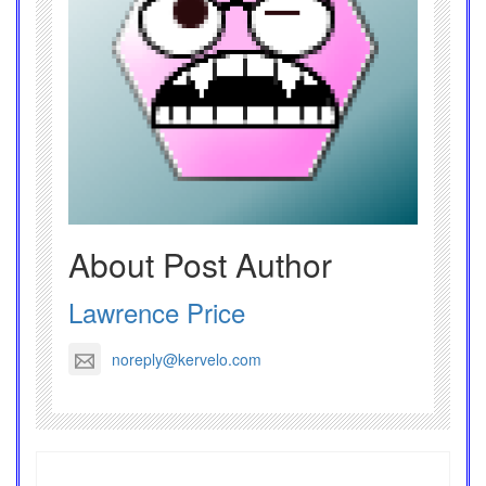
About Post Author
Lawrence Price
noreply@kervelo.com