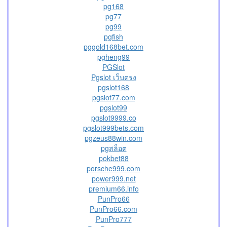
pg168
pg77
pg99
pgfish
pggold168bet.com
pgheng99
PGSlot
Pgslot เว็บตรง
pgslot168
pgslot77.com
pgslot99
pgslot9999.co
pgslot999bets.com
pgzeus88win.com
pgสล็อต
pokbet88
porsche999.com
power999.net
premium66.info
PunPro66
PunPro66.com
PunPro777