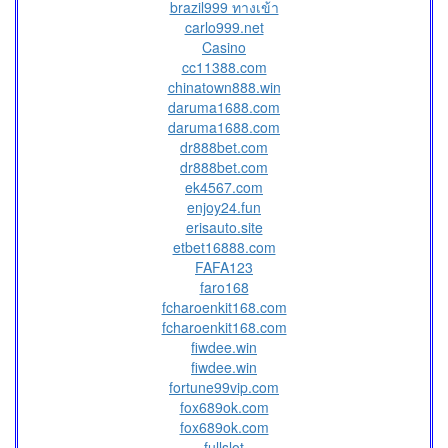
brazil999 ทางเข้า
carlo999.net
Casino
cc11388.com
chinatown888.win
daruma1688.com
daruma1688.com
dr888bet.com
dr888bet.com
ek4567.com
enjoy24.fun
erisauto.site
etbet16888.com
FAFA123
faro168
fcharoenkit168.com
fcharoenkit168.com
fiwdee.win
fiwdee.win
fortune99vip.com
fox689ok.com
fox689ok.com
fullslot