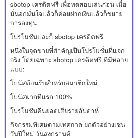
sbotop เครดิตฟรี เพื่อทดสอบเล่นก่อน เมื่อ
มั่นอกมั่นใจแล้วก็ค่อยฝากเงินแล้วก็ขยาย
การลงทุน
โปรโมชั่นและก็ sbotop เครดิตฟรี
หนึ่งในจุดขายที่สำคัญเป็นโปรโมชั่นที่แจก
จริง โดยเฉพาะ sbotop เครดิตฟรี ที่มีหลาย
แบบ:
โบนัสต้อนรับสำหรับสมาชิกใหม่
โบนัสฝากทีแรก 100%
โปรโมชั่นคืนยอดเสียรายสัปดาห์
กิจกรรมพิเศษตามเทศกาล ยกตัวอย่างเช่น
วันปีใหม่ วันสงกรานต์