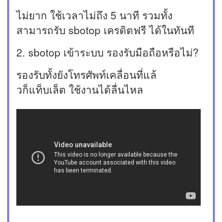
ไม่ยาก ใช้เวลาไม่ถึง 5 นาที รวมทั้ง
สามารถรับ sbotop เครดิตฟรี ได้ในทันที
2. sbotop เข้าระบบ รองรับมือถือหรือไม่?
รองรับทั้งยังโทรศัพท์เคลื่อนที่แล้
วก็แท็บเล็ต ใช้งานได้ลื่นไหล