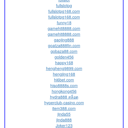
fullslotpg
fullslotpg168.com
fullslotpg168.com
funny18
gamehit8888.com
gamehit8888.com
gaojing888
goatza888fin.com
gobaza88.com
golden456
happy168
hengheng9899.com
hengjing168
hi6bet.com
hiso8888s.com
hongkong456
hydra888 สล็อต
hyperclub-casino.com
item388.com
jinda55
jinda888
Joker123