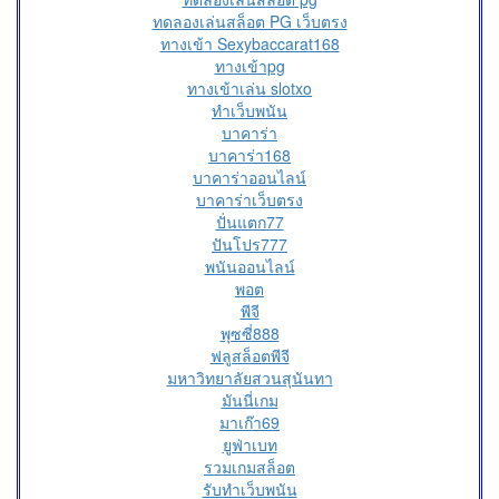
ทดลองเล่นสล็อต PG เว็บตรง
ทางเข้า Sexybaccarat168
ทางเข้าpg
ทางเข้าเล่น slotxo
ทำเว็บพนัน
บาคาร่า
บาคาร่า168
บาคาร่าออนไลน์
บาคาร่าเว็บตรง
ปั่นแตก77
ปันโปร777
พนันออนไลน์
พอต
พีจี
พุซซี่888
ฟลูสล็อตพีจี
มหาวิทยาลัยสวนสุนันทา
มันนี่เกม
มาเก๊า69
ยูฟ่าเบท
รวมเกมสล็อต
รับทำเว็บพนัน