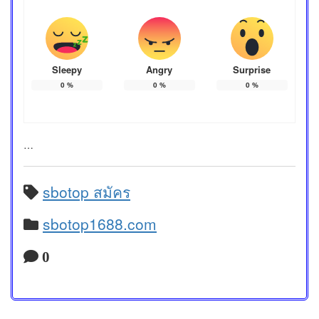
Sleepy
Angry
Surprise
0
%
0
%
0
%
…
sbotop สมัคร
sbotop1688.com
0