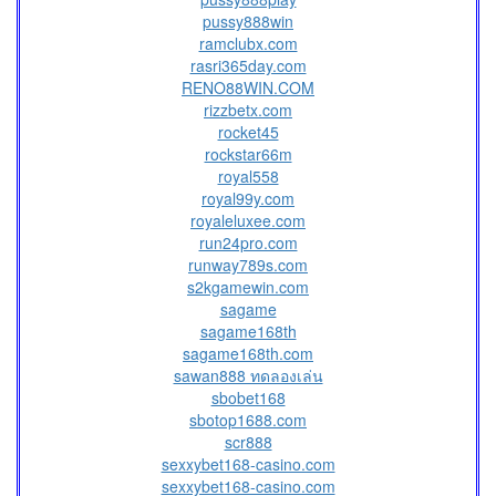
pussy888win
ramclubx.com
rasri365day.com
RENO88WIN.COM
rizzbetx.com
rocket45
rockstar66m
royal558
royal99y.com
royaleluxee.com
run24pro.com
runway789s.com
s2kgamewin.com
sagame
sagame168th
sagame168th.com
sawan888 ทดลองเล่น
sbobet168
sbotop1688.com
scr888
sexxybet168-casino.com
sexxybet168-casino.com