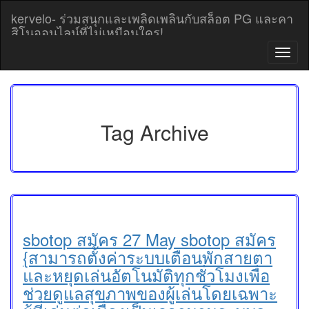
Skip
kervelo- ร่วมสนุกและเพลิดเพลินกับสล็อต PG และคา
to
สิโนออนไลน์ที่ไม่เหมือนใคร!
content
T
o
g
g
l
e
Tag Archive
n
a
v
i
g
a
t
i
sbotop สมัคร 27 May sbotop สมัคร
o
{สามารถตั้งค่าระบบเตือนพักสายตา
n
และหยุดเล่นอัตโนมัติทุกชั่วโมงเพื่อ
ช่วยดูแลสุขภาพของผู้เล่นโดยเฉพาะ