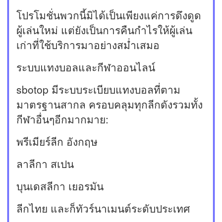
โปรโมชั่นพวกนี้มิได้เป็นเพียงแค่การดึงดูด
ผู้เล่นใหม่ แต่ยังเป็นการคืนกำไรให้ผู้เล่น
เก่าที่ใช้บริการมาอย่างสม่ำเสมอ
ระบบแทงบอลและกีฬาออนไลน์
sbotop มีระบบระเบียบแทงบอลที่ตาม
มาตรฐานสากล ครอบคลุมทุกลีกดังรวมทั้ง
กีฬาอื่นๆอีกมากมาย:
พรีเมียร์ลีก อังกฤษ
ลาลีกา สเปน
บุนเดสลีกา เยอรมัน
ลีกไทย และก็ทัวร์นาเมนต์ระดับประเทศ