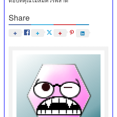
Share