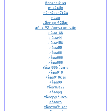
ล็อกดาวน์168
สปอร์ตบุ๊ก
สร้างคิวอาร์โค้ด
สล็อต
สล็อต pg ที่ดีที่สุด
สล็อต PG เว็บตรง แตกหนัก
สล็อต168
สล็อต44
สล็อต456
สล็อต55
สล็อต66
สล็อต666
สล็อต888
สล็อต888เว็บตรง
สล็อต918
สล็อต918kiss
สล็อต99
สล็อตlive22
สล็อตpg
สล็อตpgเว็บตรง
สล็อตxo
สล็อตxoเว็บตรง