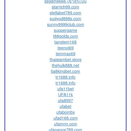
ssgame666 เข้าสู่ระบบ
starrich99.com
stellabet789.com
sudyod888s.com
sunny9999club.com
suppergame
t88golds.com
tangtem168
teenoi69
temmax69
thaisiambet.store
thehulk888.net
tia8kingbet.com
tr1688.info
tr1688.info
ufa11bet
UFA11k
ufa8997
ufabet
ufabombx
ufad168.com
ufamnn.com
ufanance789.com