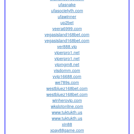
ufasnake
ufasocietyth.com
ufawinner
up2bet
veera6999.com
vegasisland168bet.com
vegasisland168bet.com
ver888.vip
viperpro1.net
viperpro1.net
vipmgm8.net
visdomm.com
vvip16688.com
we789s.com
westbluez168bet.com
westbluez168bet.com
winherovip.com
wkslotonline.com
www.tuktukth.us
www.tuktukth.us
xin88
xpay88game.com