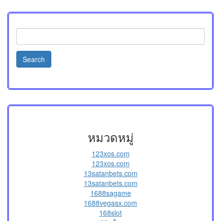
Search
for:
หมวดหมู่
123xos.com
123xos.com
13satanbets.com
13satanbets.com
1688sagame
1688vegasx.com
168slot