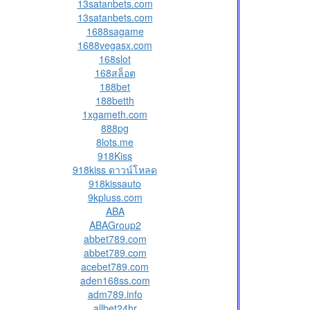
13satanbets.com
13satanbets.com
1688sagame
1688vegasx.com
168slot
168สล็อต
188bet
188betth
1xgameth.com
888pg
8lots.me
918Kiss
918kiss ดาวน์โหลด
918kissauto
9kpluss.com
ABA
ABAGroup2
abbet789.com
abbet789.com
acebet789.com
aden168ss.com
adm789.info
allbet24hr