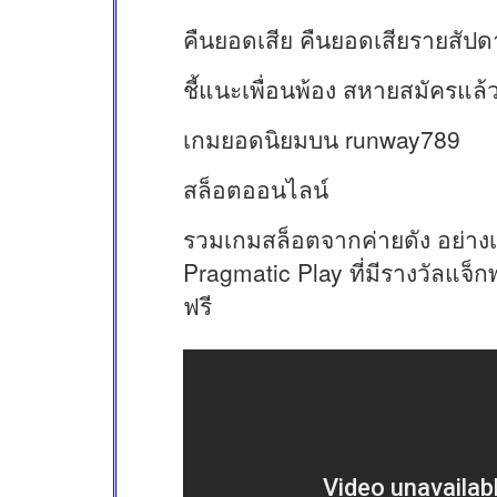
คืนยอดเสีย คืนยอดเสียรายสัปด
ชี้แนะเพื่อนพ้อง สหายสมัครแล้ว
เกมยอดนิยมบน runway789
สล็อตออนไลน์
รวมเกมสล็อตจากค่ายดัง อย่าง
Pragmatic Play ที่มีรางวัลแ
ฟรี