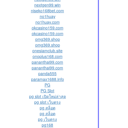
nextgen99.win
niseko168bet.com
no1huay
no1huay.com
okcasino159.com
okcasino159.com
omg369.shop
omg369.shop
onesiamclub.site
onoplus168.com
pananthai99.com
pananthai99.com
panda555
paramax1688.info
PG
PG Slot
pg slot เปิดใหม่ล่าสุด
pg slot เว็บตรง
pg สล็อต
pg สล็อต
pg เว็บตรง
pg168