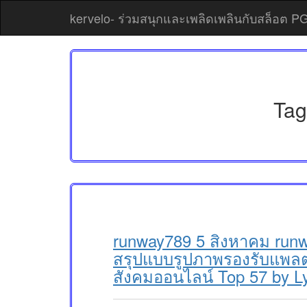
Skip
kervelo- ร่วมสนุกและเพลิดเพลินกับสล็อต P
to
content
Tag
runway789 5 สิงหาคม runwa
สรุปแบบรูปภาพรองรับแพลต
สังคมออนไลน์ Top 57 by L