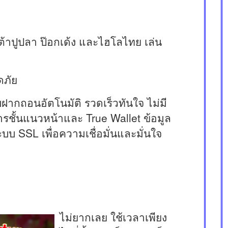
ำเต้าปูปลา ป๊อกเด้ง และไฮโลไทย เล่น
ดภัย
ากถอนอัตโนมัติ รวดเร็วทันใจ ไม่มี
ารชั้นแนวหน้าและ True Wallet ข้อมูล
บบ SSL เพื่อความเชื่อมั่นและมั่นใจ
ไม่ยากเลย ใช้เวลาเพียง