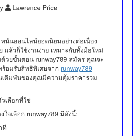
y
Lawrence Price
นันออนไลน์ยอดนิยมอย่างต่อเนื่อง
ย แล้วก็ใช้งานง่าย เหมาะกับทั้งมือใหม่
เริ่มด้วยขั้นตอน runway789 สมัคร คุณจะ
ร้อมรับสิทธิพิเศษจาก
runway789
ต้นเดิมพันของคุณมีความคุ้มราคารวม
เลือกที่ใช่
างใจเลือก runway789 มีดังนี้:
าที