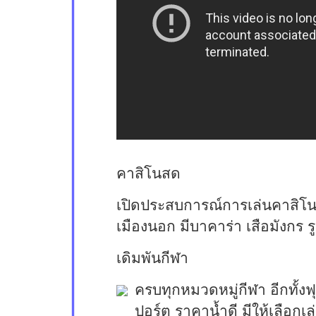
คาสิโนสด
เปิดประสบการณ์การเล่นคาสิโ
เมืองนอก มีบาคาร่า เสือมังกร ร
เดิมพันกีฬา
ครบทุกหมวดหมู่กีฬา อีกทั้ง
ปอร์ต ราคาน้ำดี มีให้เลือก