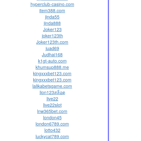
hyperclub-casino.com
item388.com
jinda55
jinda888
Joker123
joker123th
Joker123th.com
juad69
Judhai168
k1gt-auto.com
khumsup888.me
kingxxxbet123.com
kingxxxbet123.com
lalikabetsgame.com
lion123สล็อต
live22
live22slot
lnw365bet.com
london45
london6789.com
lotto432
luckycat789.com