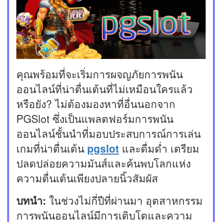
คุณพร้อมที่จะเริ่มการผจญภัยการพนัน
ออนไลน์ที่น่าตื่นเต้นที่ไม่เหมือนใครแล้ว
หรือยัง? ไม่ต้องมองหาที่อื่นนอกจาก
PGSlot ซึ่งเป็นแพลตฟอร์มการพนัน
ออนไลน์ชั้นนำที่มอบประสบการณ์การเล่น
เกมที่น่าตื่นเต้น
pgslot
และดื่มด่ำ เตรียม
ปลดปล่อยความมันส์และค้นพบโลกแห่ง
ความตื่นเต้นเพียงปลายนิ้วสัมผัส
บทนำ:
ในช่วงไม่กี่ปีที่ผ่านมา อุตสาหกรรม
การพนันออนไลน์มีการเติบโตและความ