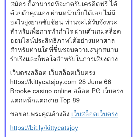
สมัคร ก็สามารถที่จะกดรับเครดิตฟรี ได้
ด้วยตัวคุณเอง ผ่านหน้าเว็บได้เลย ไม่มี
อะไรยุ่งยากซับซ้อน ท่านจะได้รับจังหวะ
สำหรับเพื่อการทำกำไร ผ่านตัวเกมสล็อต
ออนไลน์ประสิทธิภาพได้อย่างมหาศาล
สำหรับท่านใดที่ชื่นชอบความสนุกสนาน
ร่าเริงและก็พอใจสำหรับในการเสี่ยงดวง
เว็บตรงสล็อต เว็บสล็อตเว็บตรง
https://kittycatsjoy.com 28 June 66
Brooke casino online สล็อต PG เว็บตรง
แตกหนักแตกง่าย Top 89
ขอขอบพระคุณอ้างอิง
เว็บสล็อตเว็บตรง
https://bit.ly/kittycatsjoy