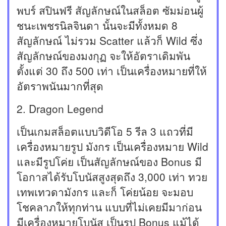
พบร์ สปินฟรี สัญลักษณ์ในสล็อต ซัมม่อนผู้
ชนะเพชรนิลจินดา นั้นจะมีทั้งหมด 8
สัญลักษณ์ ไม่รวม Scatter แล้วก็ Wild ซึ่ง
สัญลักษณ์ของมงกุฏ จะให้อัตราเดิมพัน
ตั้งแต่ 30 ถึง 500 เท่า เป็นเครื่องหมายที่ให้
อัตราพนันมากที่สุด
2. Dragon Legend
เป็นเกมสล็อตแบบวิดีโอ 5 รีล 3 แถวที่มี
เครื่องหมายรูป มังกร เป็นเครื่องหมาย Wild
และมีรูปโค่ย เป็นสัญลักษณ์ของ Bonus มี
โอกาสได้รับโบนัสสูงสุดถึง 3,000 เท่า ทวย
เทพเทวดามังกร และก็ โค่ยน้อย จะมอบ
โชคลาภให้ทุกท่าน แบบที่ไม่เคยมีมาก่อน
มีเครื่องหมายโบนัส เป็นรูป Bonus แม้ได้