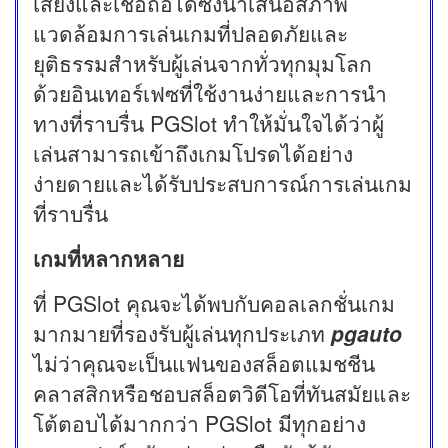
เสียงและเชื่อถือได้ซึ่งนำเสนอสภาพ
แวดล้อมการเล่นเกมที่ปลอดภัยและ
ยุติธรรมสำหรับผู้เล่นจากทั่วทุกมุมโลก
ด้วยอินเทอร์เฟซที่ใช้งานง่ายและการนำ
ทางที่ราบรื่น PGSlot ทำให้มั่นใจได้ว่าผู้
เล่นสามารถเข้าถึงเกมโปรดได้อย่าง
ง่ายดายและได้รับประสบการณ์การเล่นเกม
ที่ราบรื่น
เกมที่หลากหลาย
ที่ PGSlot คุณจะได้พบกับคอลเลกชั่นเกม
มากมายที่รองรับผู้เล่นทุกประเภท
pgauto
ไม่ว่าคุณจะเป็นแฟนของสล็อตแมชชีน
คลาสสิกหรือชอบสล็อตวิดีโอที่ทันสมัยและ
โต้ตอบได้มากกว่า PGSlot มีทุกอย่าง