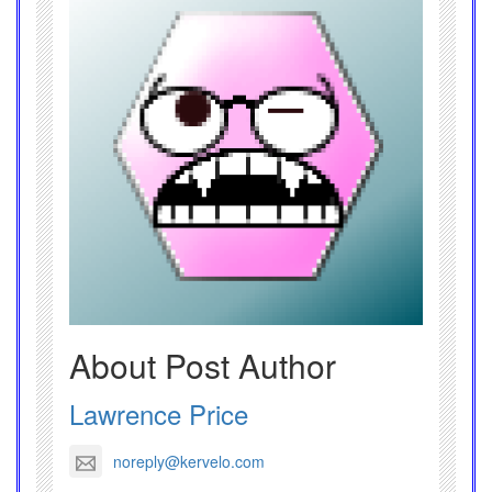
About Post Author
Lawrence Price
noreply@kervelo.com