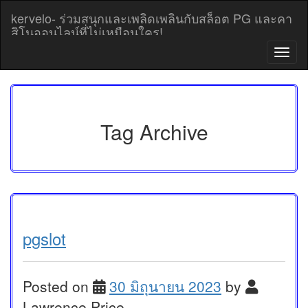
Skip
kervelo- ร่วมสนุกและเพลิดเพลินกับสล็อต PG และคา
to
สิโนออนไลน์ที่ไม่เหมือนใคร!
content
T
o
g
g
l
e
Tag Archive
n
a
v
i
g
a
t
i
pgslot
o
n
Posted on
30 มิถุนายน 2023
by
Lawrence Price