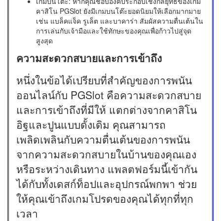
เกมบนโต๊ะ: หากคุณชอบองค์ประกอบเชิงกลยุทธ์ของเกม
คาสิโน PGSlot ยังมีเกมบนโต๊ะยอดนิยมให้เลือกมากมาย
เช่น แบล็คแจ็ค รูเล็ต และบาคาร่า สัมผัสความตื่นเต้นใน
การเล่นกับเจ้ามือและใช้ทักษะของคุณเพื่อก้าวไปสู่จุด
สูงสุด
ความสะดวกสบายและการเข้าถึง
หนึ่งในข้อได้เปรียบที่สำคัญของการพนัน
ออนไลน์กับ PGSlot คือความสะดวกสบาย
และการเข้าถึงที่มีให้ แตกต่างจากคาสิโน
อิฐและปูนแบบดั้งเดิม คุณสามารถ
เพลิดเพลินกับความตื่นเต้นของการพนัน
จากความสะดวกสบายในบ้านของคุณเอง
หรือระหว่างเดินทาง แพลตฟอร์มนี้เข้ากัน
ได้กับทั้งเดสก์ท็อปและอุปกรณ์พกพา ช่วย
ให้คุณเข้าถึงเกมโปรดของคุณได้ทุกที่ทุก
เวลา