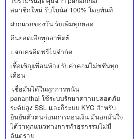
โปรโมชั่นสุดคุ้มจาก pananthai
สมาชิกใหม่ รับโบนัส 100% โดยทันที
ฝากแรกของวัน รับเพิ่มทุกยอด
คืนยอดเสียทุกอาทิตย์
แจกเครดิตฟรีไม่จำกัด
เชื้อเชิญเพื่อนพ้อง รับค่าคอมไม่ชชันทุก
เดือน
️ เชื่อมั่นได้ในทุกการพนัน
pananthai ใช้ระบบรักษาความปลอดภัย
ระดับสูง SSL และก็ระบบ KYC สำหรับ
ยืนยันตัวตนก่อนการถอนเงิน มั่นอกมั่นใจ
ได้ว่าทุกแนวทางการทำธุรกรรมไม่มี
อันตราย