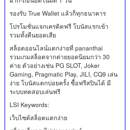
ฝาก-ถอนอัตโนมัติ 1 วัน
รองรับ True Wallet แล้วก็ทุกธนาคาร
โปรโมชั่นแจกเครดิตฟรี โบนัสแรกเข้า
รวมทั้งคืนยอดเสีย
สล็อตออนไลน์แตกง่ายที่ pananthai
รวมเกมสล็อตจากค่ายยอดนิยมกว่า 30
ค่าย ตัวอย่างเช่น PG SLOT, Joker
Gaming, Pragmatic Play, JILI, CQ9 เล่น
ง่าย โบนัสแตกบ่อยครั้ง ซื้อฟรีสปินได้ มี
ระบบทดสอบเล่นฟรี
LSI Keywords:
เว็บไซต์สล็อตแตกง่าย