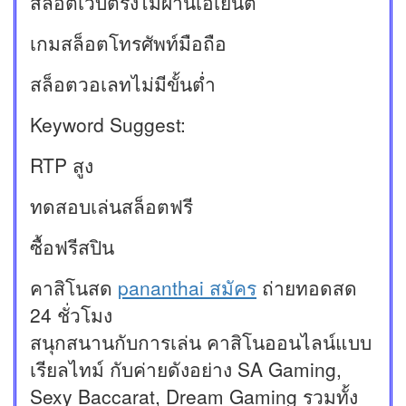
สล็อตเว็บตรงไม่ผ่านเอเย่นต์
เกมสล็อตโทรศัพท์มือถือ
สล็อตวอเลทไม่มีขั้นต่ำ
Keyword Suggest:
RTP สูง
ทดสอบเล่นสล็อตฟรี
ซื้อฟรีสปิน
คาสิโนสด
pananthai สมัคร
ถ่ายทอดสด
24 ชั่วโมง
สนุกสนานกับการเล่น คาสิโนออนไลน์แบบ
เรียลไทม์ กับค่ายดังอย่าง SA Gaming,
Sexy Baccarat, Dream Gaming รวมทั้ง