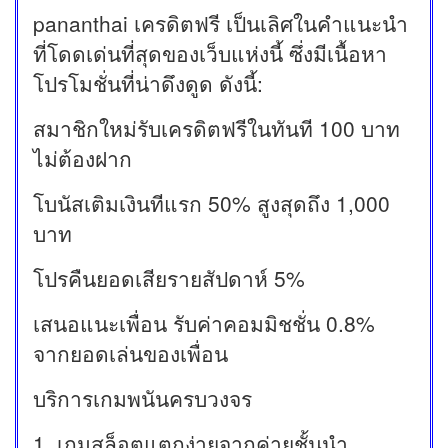
pananthai เครดิตฟรี เป็นเลิศในคำแนะนำ
ที่โดดเด่นที่สุดของเว็บแห่งนี้ ซึ่งมีเนื้อหา
โปรโมชั่นที่น่าดึงดูด ดังนี้:
สมาชิกใหม่รับเครดิตฟรีในทันที 100 บาท
ไม่ต้องฝาก
โบนัสเติมเงินทีแรก 50% สูงสุดถึง 1,000
บาท
โปรคืนยอดเสียรายสัปดาห์ 5%
เสนอแนะเพื่อน รับค่าคอมมิชชั่น 0.8%
จากยอดเล่นของเพื่อน
บริการเกมพนันครบวงจร
1. เกมสล็อตแตกง่ายจากค่ายชั้นนำ