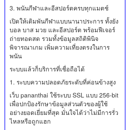
3. พนันกีฬาและอีสปอร์ตครบทุกแมตช์
เปิดให้เดิมพันกีฬาแบบนานาประการ ทั้งยัง
บอล บาส มวย และอีสปอร์ต พร้อมฟีเจอร์
ถ่ายทอดสด รวมทั้งข้อมูลสถิติพินิจ
พิจารณาเกม เพิ่มความเที่ยงตรงในการ
พนัน
ระบบแล้วก็บริการที่เชื่อถือได้
1. ระบบความปลอดภัยระดับที่ค่อนข้างสูง
เว็บ pananthai ใช้ระบบ SSL แบบ 256-bit
เพื่อปกป้องรักษาข้อมูลส่วนตัวของผู้ใช้
อย่างยอดเยี่ยมที่สุด มั่นใจได้ว่าไม่มีการรั่ว
ไหลหรือถูกแฮก