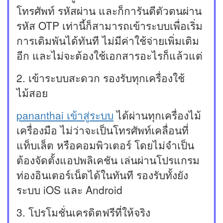
โทรศัพท์ รหัสผ่าน และก็การันตีตัวตนผ่าน
รหัส OTP เท่านี้ก็สามารถเข้าระบบเพื่อเริ่ม
การเดิมพันได้ทันที ไม่มีค่าใช้จ่ายเพิ่มเติม
อีก และไม่จะต้องใช้เอกสารอะไรก็แล้วแต่
2. เข้าระบบสะดวก รองรับทุกเครื่องใช้
ไม้สอย
pananthai เข้าสู่ระบบ
ได้ผ่านทุกเครื่องไม้
เครื่องมือ ไม่ว่าจะเป็นโทรศัพท์เคลื่อนที่
แท็บเล็ต หรือคอมพิวเตอร์ โดยไม่จำเป็น
ต้องจัดตั้งแอปพลิเคชัน เล่นผ่านโปรแกรม
ท่องอินเตอร์เน็ตได้ในทันที รองรับทั้งยัง
ระบบ iOS และ Android
3. โปรโมชั่นเครดิตฟรีที่ให้จริง