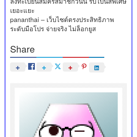
ลงทะเบียนสมัครสมาชิกวันนี้ รับโบนัสพิเศษ
เยอะแยะ
pananthai – เว็บไซต์ตรงประสิทธิภาพ
ระดับมือโปร จ่ายจริง ไม่ล็อกยูส
Share