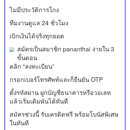
ไม่มีประวัติการโกง
ทีมงานดูแล 24 ชั่วโมง
เบิกเงินได้จริงทุกยอด
สมัครเป็นสมาชิก pananthai ง่ายใน 3
ขั้นตอน
คลิก “ลงทะเบียน”
กรอกเบอร์โทรศัพท์และก็ยืนยัน OTP
ตั้งรหัสผ่าน ผูกบัญชีธนาคารหรือวอเลท
แล้วเริ่มเดิมพันได้ทันที
สมัครช่วงนี้ รับเครดิตฟรี พร้อมโบนัสพิเศษ
ในทันที