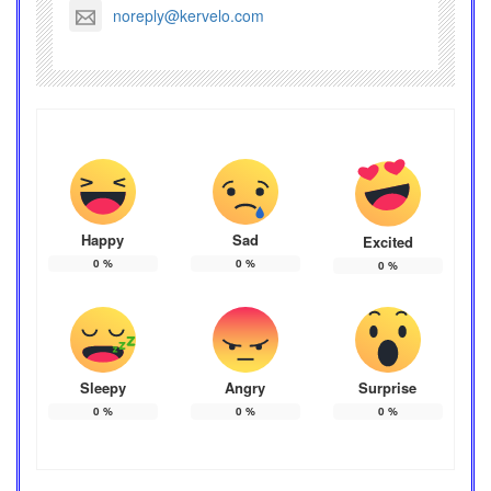
noreply@kervelo.com
Happy
Sad
Excited
0
%
0
%
0
%
Sleepy
Angry
Surprise
0
%
0
%
0
%