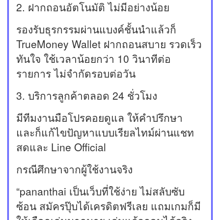
2. ฝากถอนอัตโนมัติ ไม่มีอย่างน้อย
รองรับธุรกรรมผ่านแบงค์ชั้นนำแล้วก็
TrueMoney Wallet ฝากถอนสบาย รวดเร็ว
ทันใจ ใช้เวลาน้อยกว่า 10 วินาทีต่อ
รายการ ไม่จำกัดรอบต่อวัน
3. บริการลูกค้าตลอด 24 ชั่วโมง
มีทีมงานมือโปรคอยดูแล ให้คำปรึกษา
และก็แก้ไขปัญหาแบบเรียลไทม์ผ่านแชท
สดและ Line Official
กรณีศึกษาจากผู้ใช้งานจริง
“pananthai เป็นเว็บที่ใช้ง่าย ไม่สลับซับ
ซ้อน สมัครปุ๊บได้เครดิตฟรีเลย แถมเกมก็มี