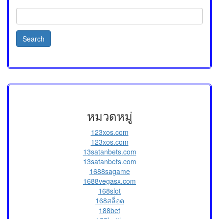
Search
for:
หมวดหมู่
123xos.com
123xos.com
13satanbets.com
13satanbets.com
1688sagame
1688vegasx.com
168slot
168สล็อต
188bet