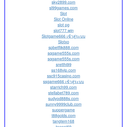
sky2899.com
sl99games.com
Slot
Slot Online
slot pg
slot777.win
Slotgame666 เข้าสู่ระบบ
Slotxo
spbetflik888.com
sqgame555s.com
sqgame555s.com
sretthi99
ss168vip.com
ssc915casino.com
ssgame666 เข้าสู่ระบบ
starrich99.com
stellabet789.com
sudyod888s.com
sunny9999club.com
suppergame
t88golds.com
tangtem168
teenoi69