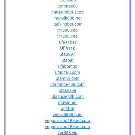
temmax69
thaisiambet.store
thehulk888.net
tia8kingbet.com
tr1688.info
tr1688.info
ufa11bet
UFA11k
ufa8997
ufabet
ufabombx
ufad168.com
ufamnn.com
ufanance789.com
ufasnake
ufasocietyth.com
ufawinner
up2bet
veera6999.com
vegasisland168bet.com
vegasisland168bet.com
ver888.vip