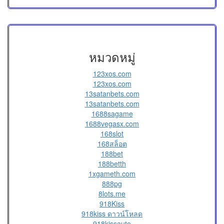
หมวดหมู่
123xos.com
123xos.com
13satanbets.com
13satanbets.com
1688sagame
1688vegasx.com
168slot
168สล็อต
188bet
188betth
1xgameth.com
888pg
8lots.me
918Kiss
918kiss ดาวน์โหลด
918kissauto