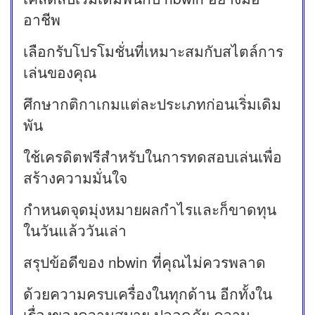
อาชีพ
เลือกรับโปรโมชั่นที่เหมาะสมกับสไตล์การ
เล่นของคุณ
ศึกษากติกาเกมแต่ละประเภทก่อนเริ่มเดิม
พัน
ใช้เครดิตฟรีสำหรับในการทดสอบเล่นเพื่อ
สร้างความมั่นใจ
กำหนดจุดมุ่งหมายผลกำไรและก็ขาดทุน
ในวันแล้ววันเล่า
สรุปข้อดีของ nbwin ที่คุณไม่ควรพลาด
ด้วยความครบเครื่องในทุกด้าน อีกทั้งใน
เรื่องของความสบาย ปลอดภัย ความ