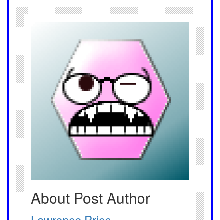
About Post Author
Lawrence Price