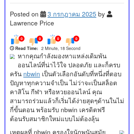
Posted on
3 กรกฎาคม 2025
by
Lawrence Price
0
0
0
0
Read Time:
2 Minute, 18 Second
หากคุณกำลังมองหาแหล่งเดิมพัน
ออนไลน์ที่น่าไว้ใจ ปลอดภัย และก็ครบ
ครัน
nbwin
เป็นตัวเลือกอันดับที่หนึ่งที่ตอบ
ปัญหาทุกความจำเป็น ไม่ว่าจะเป็นสล็อต
คาสิโน กีฬา หรือหวยออนไลน์ คุณ
สามารถร่วมแล้วก็เริ่มได้ง่ายสุดๆด้านในไม่
กี่ขั้นตอน พร้อมรับ nbwin เครดิตฟรี
ต้อนรับสมาชิกใหม่แบบไม่ต้องลุ้น
เหตุผลที่ nbwin ครองใจนักพนันสมัย