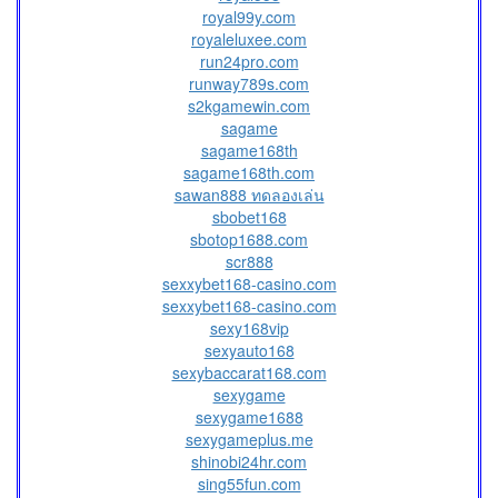
royal99y.com
royaleluxee.com
run24pro.com
runway789s.com
s2kgamewin.com
sagame
sagame168th
sagame168th.com
sawan888 ทดลองเล่น
sbobet168
sbotop1688.com
scr888
sexxybet168-casino.com
sexxybet168-casino.com
sexy168vip
sexyauto168
sexybaccarat168.com
sexygame
sexygame1688
sexygameplus.me
shinobi24hr.com
sing55fun.com