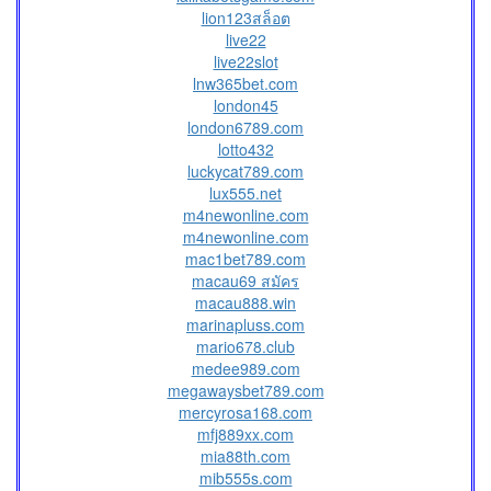
lion123สล็อต
live22
live22slot
lnw365bet.com
london45
london6789.com
lotto432
luckycat789.com
lux555.net
m4newonline.com
m4newonline.com
mac1bet789.com
macau69 สมัคร
macau888.win
marinapluss.com
mario678.club
medee989.com
megawaysbet789.com
mercyrosa168.com
mfj889xx.com
mia88th.com
mib555s.com