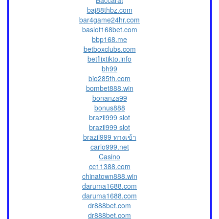
Baccarat
baj88thbz.com
bar4game24hr.com
baslot168bet.com
bbp168.me
betboxclubs.com
betflixtikto.info
bh99
bio285th.com
bombet888.win
bonanza99
bonus888
brazil999 slot
brazil999 slot
brazil999 ทางเข้า
carlo999.net
Casino
cc11388.com
chinatown888.win
daruma1688.com
daruma1688.com
dr888bet.com
dr888bet.com