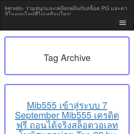
Skip
kervelo- ร่วมสนุกและเพลิดเพลินกับสล็อต PG และคา
to
สิโนออนไลน์ที่ไม่เหมือนใคร!
content
T
o
g
g
l
e
Tag Archive
n
a
v
i
g
a
t
i
Mib555 เข้าสู่ระบบ 7
o
September Mib555 เครดิต
n
ฟรี ถอนได้จริงสล็อตวอเลท