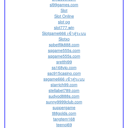
sl99games.com
Slot
Slot Online
slot pg
slot777.win
Slotgame666 เข้าสู่ระบบ
Slotxo
spbetflik888.com
sqgame555s.com
sqgame555s.com
sretthi99
ss168vip.com
ssc915casino.com
ssgame666 เข้าสู่ระบบ
starrich99.com
stellabet789.com
sudyod888s.com
sunny9999club.com
suppergame
t88golds.com
tangtem168
teenoi69