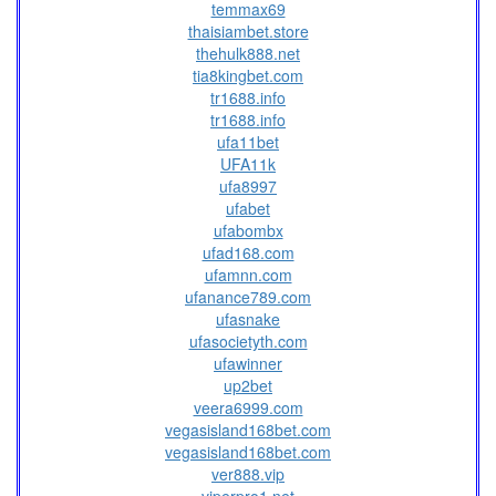
temmax69
thaisiambet.store
thehulk888.net
tia8kingbet.com
tr1688.info
tr1688.info
ufa11bet
UFA11k
ufa8997
ufabet
ufabombx
ufad168.com
ufamnn.com
ufanance789.com
ufasnake
ufasocietyth.com
ufawinner
up2bet
veera6999.com
vegasisland168bet.com
vegasisland168bet.com
ver888.vip