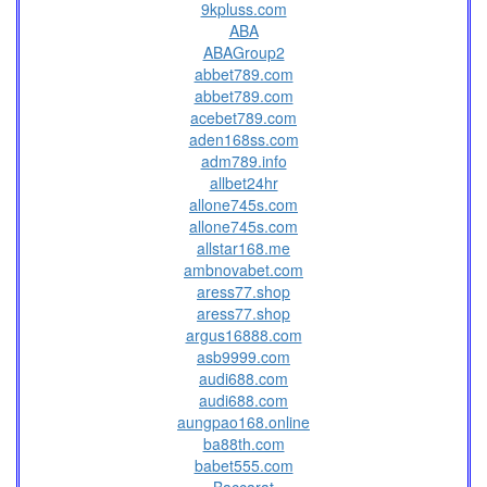
9kpluss.com
ABA
ABAGroup2
abbet789.com
abbet789.com
acebet789.com
aden168ss.com
adm789.info
allbet24hr
allone745s.com
allone745s.com
allstar168.me
ambnovabet.com
aress77.shop
aress77.shop
argus16888.com
asb9999.com
audi688.com
audi688.com
aungpao168.online
ba88th.com
babet555.com