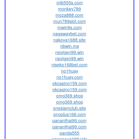
mib555s.com
monkey789
moza888.com
mun789slot.com
mwin9s.com
nagawaybet.com
nakoya1688.site
nbwin.me
nextgen99.win
nextgen99.win
niseko168bet.com
no1huay
no1huay.com
okcasino159.com
okcasino159.com
omg369.shop
omg369.shop
onesiamclub.site
onoplus168.com
pananthai99.com
pananthai99.com
panda555