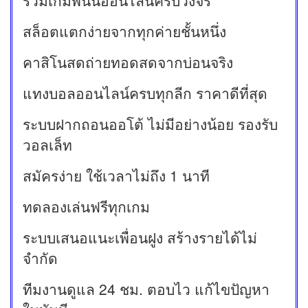
สล็อตแตกง่ายจากทุกค่ายชั้นหนึ่ง
คาสิโนสดถ่ายทอดสดจากบ่อนจริง
แทงบอลออนไลน์ครบทุกลีก ราคาดีที่สุด
ระบบฝากถอนออโต้ ไม่มีอย่างน้อย รองรับ
วอลเล็ท
สมัครง่าย ใช้เวลาไม่ถึง 1 นาที
ทดลองเล่นฟรีทุกเกม
ระบบเสนอแนะเพื่อนฝูง สร้างรายได้ไม่
จำกัด
ทีมงานดูแล 24 ชม. ตอบไว แก้ไขปัญหา