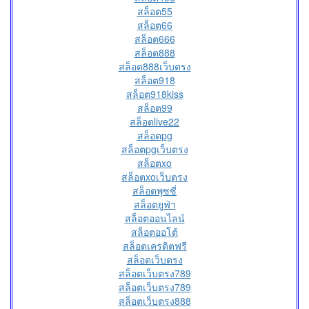
สล็อต55
สล็อต66
สล็อต666
สล็อต888
สล็อต888เว็บตรง
สล็อต918
สล็อต918kiss
สล็อต99
สล็อตlive22
สล็อตpg
สล็อตpgเว็บตรง
สล็อตxo
สล็อตxoเว็บตรง
สล็อตพุซซี่
สล็อตยูฟ่า
สล็อตออนไลน์
สล็อตออโต้
สล็อตเครดิตฟรี
สล็อตเว็บตรง
สล็อตเว็บตรง789
สล็อตเว็บตรง789
สล็อตเว็บตรง888