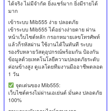
ได้จริง ไม่มีจำกัด ยิ่งแชร์มาก ยิ่งมีรายได้
มาก
เข้าระบบ Mib555 ง่าย ปลอดภัย
เข้าระบบ Mib555 ได้อย่างง่ายดาย ผ่าน
หน้าเว็บไซต์หลัก กรอกหมายเลขโทรศัพท์
แล้วก็รหัสผ่าน ใช้งานได้ในทันที ระบบ
รองรับหลายวัสดุอุปกรณ์พร้อมกัน ป้องกัน
ข้อมูลด้วยเทคโนโลยีความปลอดภัยระดับ
ค่อนข้างสูง ดูแลโดยทีมงานมืออาชีพตลอด
1 วัน
จุดเด่นของ Mib555:
เว็บไซต์ตรงไม่ผ่านเอเย่นต์ มั่นคง ปลอดภัย
100%
รวมเกมพนันออนไลน์ครบวงจร