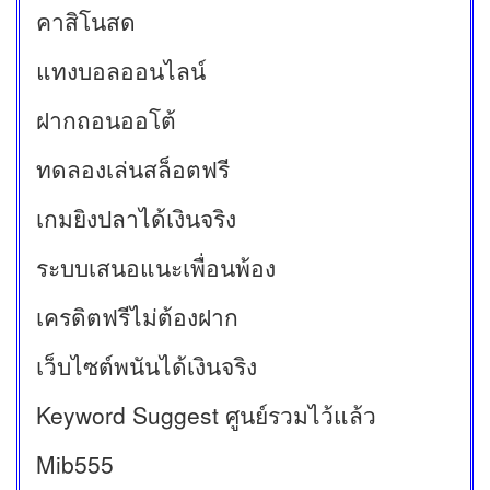
คาสิโนสด
แทงบอลออนไลน์
ฝากถอนออโต้
ทดลองเล่นสล็อตฟรี
เกมยิงปลาได้เงินจริง
ระบบเสนอแนะเพื่อนพ้อง
เครดิตฟรีไม่ต้องฝาก
เว็บไซต์พนันได้เงินจริง
Keyword Suggest ศูนย์รวมไว้แล้ว
Mib555