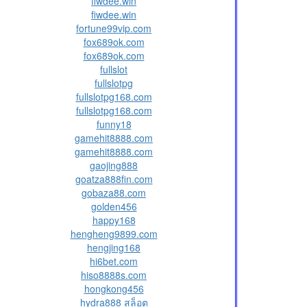
fiwdee.win
fiwdee.win
fortune99vip.com
fox689ok.com
fox689ok.com
fullslot
fullslotpg
fullslotpg168.com
fullslotpg168.com
funny18
gamehit8888.com
gamehit8888.com
gaojing888
goatza888fin.com
gobaza88.com
golden456
happy168
hengheng9899.com
hengjing168
hi6bet.com
hiso8888s.com
hongkong456
hydra888 สล็อต