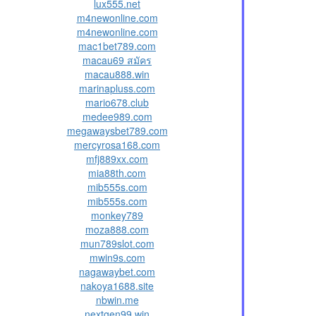
lux555.net
m4newonline.com
m4newonline.com
mac1bet789.com
macau69 สมัคร
macau888.win
marinapluss.com
mario678.club
medee989.com
megawaysbet789.com
mercyrosa168.com
mfj889xx.com
mia88th.com
mib555s.com
mib555s.com
monkey789
moza888.com
mun789slot.com
mwin9s.com
nagawaybet.com
nakoya1688.site
nbwin.me
nextgen99.win