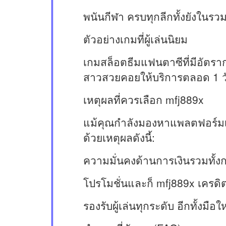
พนันกีฬา ครบทุกลีกทั้งยังในรวมท
ตัวอย่างเกมที่ผู้เล่นนิยม
เกมสล็อตธีมแฟนตาซีที่มีอัตราก
สาวสวยคอยให้บริการตลอด 1 ว
เหตุผลที่ควรเลือก mfj889x
แม้คุณกำลังมองหาแพลตฟอร์มเ
ด้วยเหตุผลดังนี้:
ความมั่นคงด้านการเงินรวมทั้งกา
โปรโมชั่นและก็ mfj889x เครดิตฟร
รองรับผู้เล่นทุกระดับ อีกทั้งมือ