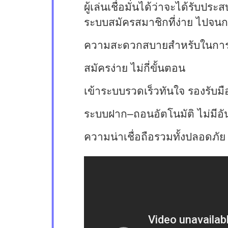
ผู้เล่นเชื่อมั่นได้ว่าจะได้รับประ
ระบบสมัครสมาชิกที่ง่าย ไปจนกระ
ความสะดวกสบายสำหรับในการ
สมัครง่าย ไม่กี่ขั้นตอน
เข้าระบบรวดเร็วทันใจ รองรับม
ระบบฝาก–ถอนอัตโนมัติ ไม่มีอ
ความน่าเชื่อถือรวมทั้งปลอดภัย