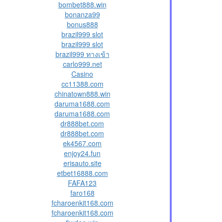
bombet888.win
bonanza99
bonus888
brazil999 slot
brazil999 slot
brazil999 ทางเข้า
carlo999.net
Casino
cc11388.com
chinatown888.win
daruma1688.com
daruma1688.com
dr888bet.com
dr888bet.com
ek4567.com
enjoy24.fun
erisauto.site
etbet16888.com
FAFA123
faro168
fcharoenkit168.com
fcharoenkit168.com