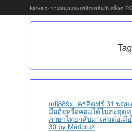
Skip
kervelo- ร่วมสนุกและเพลิดเพลินกับสล็อต P
to
content
Tag
mfj889x เครดิตฟรี 31 พฤษ
มือถือหรือคอมได้ไม่สะดุดท
ภาษาไทยกลับมาเล่นต่อเมื่อไห
30 by Maricruz