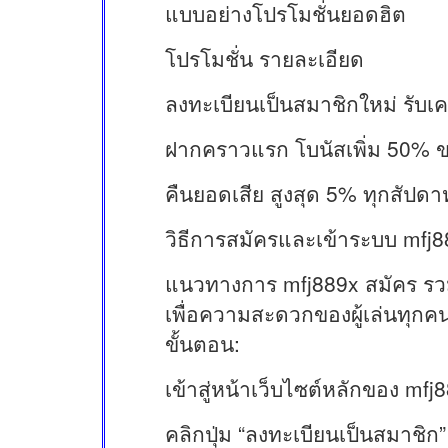
แบบอย่างโปรโมชั่นยอดฮิต
โปรโมชั่น รายละเอียด
ลงทะเบียนเป็นสมาชิกใหม่ รับเ
ฝากคราวแรก โบนัสเพิ่ม 50%
คืนยอดเสีย สูงสุด 5% ทุกสัปดาห
วิธีการสมัครและเข้าระบบ mfj
แนวทางการ mfj889x สมัคร รวม
เพื่อความสะดวกของผู้เล่นทุกคน
ขั้นตอน:
เข้าสู่หน้าเว็บไซต์หลักของ mfj
คลิกปุ่ม “ลงทะเบียนเป็นสมาชิก”