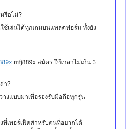
มหรือไม่?
ช้เล่นได้ทุกเกมบนแพลตฟอร์ม ทั้งยัง
889x
mfj889x สมัคร ใช้เวลาไม่เกิน 3
ล่า?
วางแบบมาเพื่อรองรับมือถือทุกรุ่น
ี่เพอร์เฟ็คสำหรับคนที่อยากได้