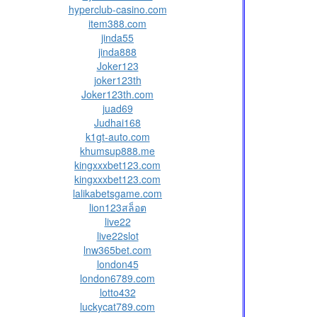
hyperclub-casino.com
item388.com
jinda55
jinda888
Joker123
joker123th
Joker123th.com
juad69
Judhai168
k1gt-auto.com
khumsup888.me
kingxxxbet123.com
kingxxxbet123.com
lalikabetsgame.com
lion123สล็อต
live22
live22slot
lnw365bet.com
london45
london6789.com
lotto432
luckycat789.com