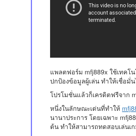
แพลตฟอร์ม mfj889x ใช้เทคโนโล
ปกป้องข้อมูลผู้เล่น ทำให้เชื่อม
โปรโมชั่นแล้วก็เครดิตฟรีจาก 
หนึ่งในลักษณะเด่นที่ทำให้
mfj8
นานาประการ โดยเฉพาะ mfj889x เค
ต้น ทำให้สามารถทดสอบเล่นเกม