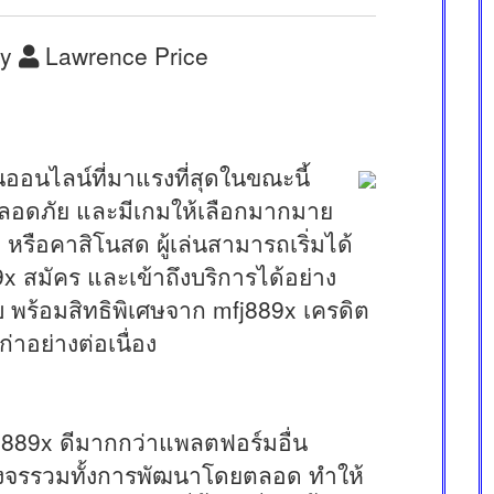
y
Lawrence Price
อนไลน์ที่มาแรงที่สุดในขณะนี้
่ปลอดภัย และมีเกมให้เลือกมากมาย
 หรือคาสิโนสด ผู้เล่นสามารถเริ่มได้
x สมัคร และเข้าถึงบริการได้อย่าง
บบ พร้อมสิทธิพิเศษจาก mfj889x เครดิต
ก่าอย่างต่อเนื่อง
j889x ดีมากกว่าแพลตฟอร์มอื่น
งจรรวมทั้งการพัฒนาโดยตลอด ทำให้