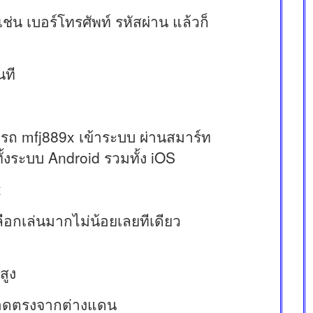
ช่น เบอร์โทรศัพท์ รหัสผ่าน แล้วก็
นที
มารถ mfj889x เข้าระบบ ผ่านสมาร์ท
ั้งระบบ Android รวมทั้ง iOS
x
ือกเล่นมากไม่น้อยเลยทีเดียว
สูง
ทอดตรงจากต่างแดน