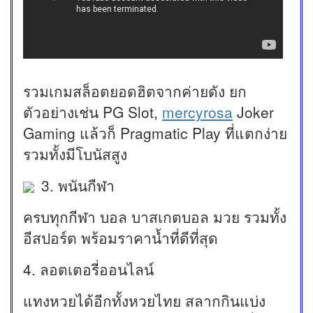
รวมเกมสล็อตยอดฮิตจากค่ายดัง ยก
ตัวอย่างเช่น PG Slot,
mercyrosa
Joker
Gaming แล้วก็ Pragmatic Play ที่แตกง่าย
รวมทั้งมีโบนัสสูง
3. พนันกีฬา
ครบทุกกีฬา บอล บาสเกตบอล มวย รวมทั้ง
อีสปอร์ต พร้อมราคาน้ำที่ดีที่สุด
4. ลอตเตอรี่ออนไลน์
แทงหวยได้อีกทั้งหวยไทย สลากกินแบ่ง