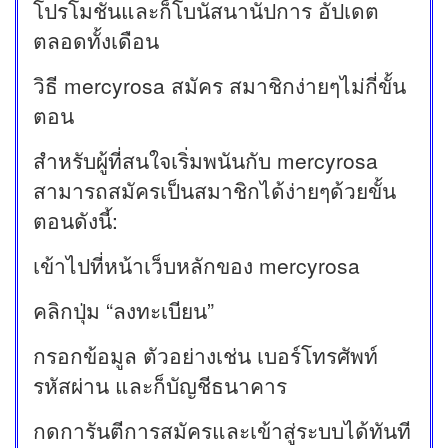
โปรโมชั่นและก็โบนัสนานัปการ อัปเดต
ตลอดทั้งเดือน
วิธี mercyrosa สมัคร สมาชิกง่ายๆไม่กี่ขั้น
ตอน
สำหรับผู้ที่สนใจเริ่มพนันกับ mercyrosa
สามารถสมัครเป็นสมาชิกได้ง่ายๆด้วยขั้น
ตอนดังนี้:
เข้าไปที่หน้าเว็บหลักของ mercyrosa
คลิกปุ่ม “ลงทะเบียน”
กรอกข้อมูล ตัวอย่างเช่น เบอร์โทรศัพท์
รหัสผ่าน และก็บัญชีธนาคาร
กดการันตีการสมัครและเข้าสู่ระบบได้ทันที