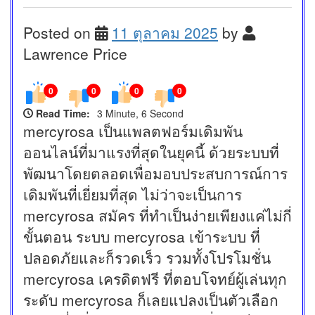
Posted on
11 ตุลาคม 2025
by
Lawrence Price
0
0
0
0
Read Time:
3 Minute, 6 Second
mercyrosa เป็นแพลตฟอร์มเดิมพัน
ออนไลน์ที่มาแรงที่สุดในยุคนี้ ด้วยระบบที่
พัฒนาโดยตลอดเพื่อมอบประสบการณ์การ
เดิมพันที่เยี่ยมที่สุด ไม่ว่าจะเป็นการ
mercyrosa สมัคร ที่ทำเป็นง่ายเพียงแค่ไม่กี่
ขั้นตอน ระบบ mercyrosa เข้าระบบ ที่
ปลอดภัยและก็รวดเร็ว รวมทั้งโปรโมชั่น
mercyrosa เครดิตฟรี ที่ตอบโจทย์ผู้เล่นทุก
ระดับ mercyrosa ก็เลยแปลงเป็นตัวเลือก