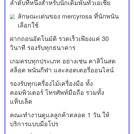
ลำดับที่หนึ่งสำหรับนักเดิมพันทั่วเอเชีย
ลักษณะเด่นของ mercyrosa ที่นักพนัน
เลือกใช้
ฝากถอนอัตโนมัติ รวดเร็วเพียงแค่ 30
วินาที รองรับทุกธนาคาร
เกมครบทุกประเภท อย่างเช่น คาสิโนสด
สล็อต พนันกีฬา และลอตเตอรี่ออนไลน์
รองรับทุกเครื่องไม้เครื่องมือ ทั้ง
คอมพิวเตอร์ โทรศัพท์มือถือ รวมทั้ง
แท็บเล็ต
คณะทำงานดูแลลูกค้าตลอด 1 วัน ให้
บริการแบบมือโปร