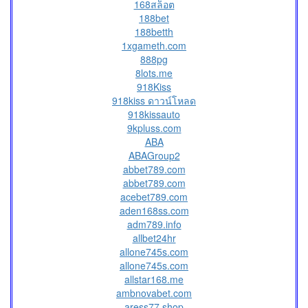
168สล็อต
188bet
188betth
1xgameth.com
888pg
8lots.me
918Kiss
918kiss ดาวน์โหลด
918kissauto
9kpluss.com
ABA
ABAGroup2
abbet789.com
abbet789.com
acebet789.com
aden168ss.com
adm789.info
allbet24hr
allone745s.com
allone745s.com
allstar168.me
ambnovabet.com
aress77.shop