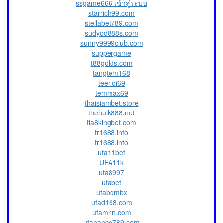
ssgame666 เข้าสู่ระบบ
starrich99.com
stellabet789.com
sudyod888s.com
sunny9999club.com
suppergame
t88golds.com
tangtem168
teenoi69
temmax69
thaisiambet.store
thehulk888.net
tia8kingbet.com
tr1688.info
tr1688.info
ufa11bet
UFA11k
ufa8997
ufabet
ufabombx
ufad168.com
ufamnn.com
ufanance789.com