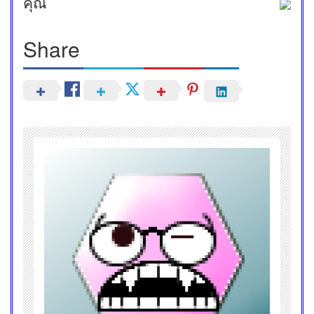
คุณ
Share