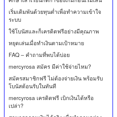
เริ่มเดิมพันด้วยทุนต่ำเพื่อทำความเข้าใจ
ระบบ
ใช้โบนัสและก็เครดิตฟรีอย่างมีคุณภาพ
หยุดเล่นเมื่อทำเงินตามเป้าหมาย
FAQ – คำถามที่พบได้บ่อย
mercyrosa สมัคร มีค่าใช้จ่ายไหม?
สมัครสมาชิกฟรี ไม่ต้องจ่ายเงิน พร้อมรับ
โบนัสต้อนรับในทันที
mercyrosa เครดิตฟรี เบิกเงินได้หรือ
เปล่า?