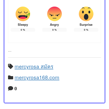
Sleepy
Angry
Surprise
0
%
0
%
0
%
…
mercyrosa สมัคร
mercyrosa168.com
0