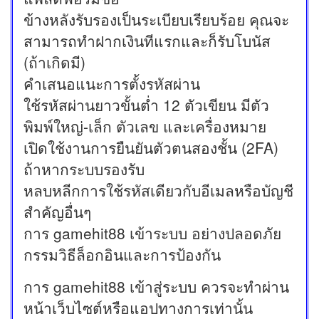
ข้างหลังรับรองเป็นระเบียบเรียบร้อย คุณจะ
สามารถทำฝากเงินทีแรกและก็รับโบนัส
(ถ้าเกิดมี)
คำเสนอแนะการตั้งรหัสผ่าน
ใช้รหัสผ่านยาวขั้นต่ำ 12 ตัวเขียน มีตัว
พิมพ์ใหญ่-เล็ก ตัวเลข และเครื่องหมาย
เปิดใช้งานการยืนยันตัวตนสองชั้น (2FA)
ถ้าหากระบบรองรับ
หลบหลีกการใช้รหัสเดียวกับอีเมลหรือบัญชี
สำคัญอื่นๆ
การ gamehit88 เข้าระบบ อย่างปลอดภัย
กรรมวิธีล็อกอินและการป้องกัน
การ gamehit88 เข้าสู่ระบบ ควรจะทำผ่าน
หน้าเว็บไซต์หรือแอปทางการเท่านั้น