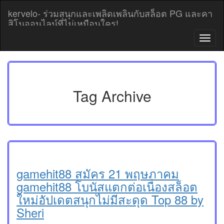
Skip
kervelo- ร่วมสนุกและเพลิดเพลินกับสล็อต PG และคา
to
สิโนออนไลน์ที่ไม่เหมือนใคร!
content
T
o
g
g
l
e
Tag Archive
n
a
v
i
g
a
t
i
gamehit88 สมัคร 21 พฤษภาคม
o
gamehit88 โบนัสแตกต่อเนื่องสล็อต
n
ใหม่อัปเดตสนุกไม่มีสะดุด Top 88 by
Sheri