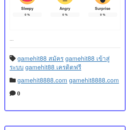
Sleepy
Angry
Surprise
0
%
0
%
0
%
…
gamehit88 สมัคร
gamehit88 เข้าสู่
ระบบ
gamehit88 เครดิตฟรี
gamehit8888.com
gamehit8888.com
0