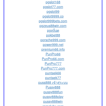
pgslot168
pgslot77.com
pgslot99
pgslot9999.co
pgslot999bets.com
pgzeus88win.com
pgสล็อต
pokbet88
porsche999.com
power999.net
premium66.info
PunPro66
PunPro66.com
PunPro777
PunPro777.com
puntaek66
puntaek77
puss888 เข้าสู่ระบบ
Pussy888
pussy888fun
pussy888play
pussy888win