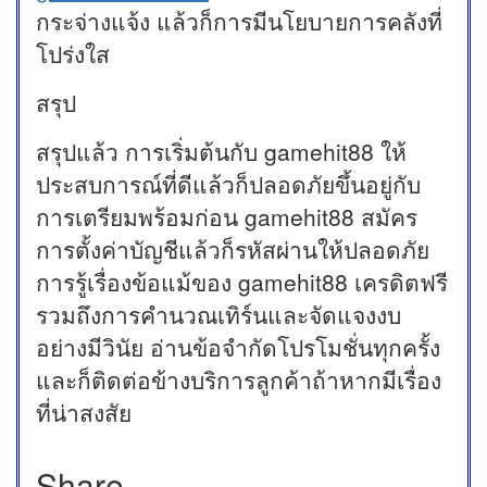
กระจ่างแจ้ง แล้วก็การมีนโยบายการคลังที่
โปร่งใส
สรุป
สรุปแล้ว การเริ่มต้นกับ gamehit88 ให้
ประสบการณ์ที่ดีแล้วก็ปลอดภัยขึ้นอยู่กับ
การเตรียมพร้อมก่อน gamehit88 สมัคร
การตั้งค่าบัญชีแล้วก็รหัสผ่านให้ปลอดภัย
การรู้เรื่องข้อแม้ของ gamehit88 เครดิตฟรี
รวมถึงการคำนวณเทิร์นและจัดแจงงบ
อย่างมีวินัย อ่านข้อจำกัดโปรโมชั่นทุกครั้ง
และก็ติดต่อข้างบริการลูกค้าถ้าหากมีเรื่อง
ที่น่าสงสัย
Share