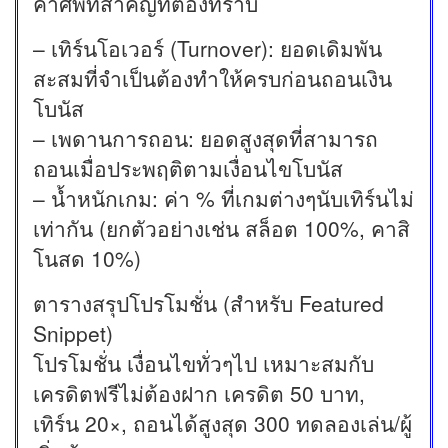
คำศัพท์สำคัญที่ต้องทราบ
– เทิร์นโอเวอร์ (Turnover): ยอดเดิมพัน
สะสมที่จำเป็นต้องทำให้ครบก่อนถอนเงิน
โบนัส
– เพดานการถอน: ยอดสูงสุดที่สามารถ
ถอนเมื่อประพฤติตามเงื่อนไขโบนัส
– น้ำหนักเกม: ค่า % ที่เกมต่างๆนับเทิร์นไม่
เท่ากัน (ยกตัวอย่างเช่น สล็อต 100%, คาสิ
โนสด 10%)
ตารางสรุปโปรโมชั่น (สำหรับ Featured
Snippet)
โปรโมชั่น เงื่อนไขทั่วๆไป เหมาะสมกับ
เครดิตฟรีไม่ต้องฝาก เครดิต 50 บาท,
เทิร์น 20×, ถอนได้สูงสุด 300 ทดลองเล่น/ผู้