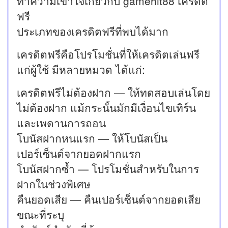
ทำความเข้าใจเกี่ยวกับ gamehit88 เครดิต
ฟรี
ประเภทของเครดิตฟรีที่พบได้มาก
เครดิตฟรีคือโปรโมชั่นที่ให้เครดิตเล่นฟรี
แก่ผู้ใช้ มีหลายหมวด ได้แก่:
เครดิตฟรีไม่ต้องฝาก — ให้ทดสอบเล่นโดย
ไม่ต้องฝาก แม้กระนั้นมักมีเงื่อนไขเทิร์น
และเพดานการถอน
โบนัสฝากหนแรก — ให้โบนัสเป็น
เปอร์เซ็นต์จากยอดฝากแรก
โบนัสฝากซ้ำ — โปรโมชั่นสำหรับในการ
ฝากในช่วงพิเศษ
คืนยอดเสีย — คืนเปอร์เซ็นต์จากยอดเสีย
ขณะที่ระบุ