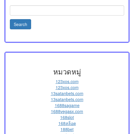
Search
for:
หมวดหมู่
123xos.com
123xos.com
13satanbets.com
13satanbets.com
1688sagame
1688vegasx.com
168slot
168สล็อต
188bet