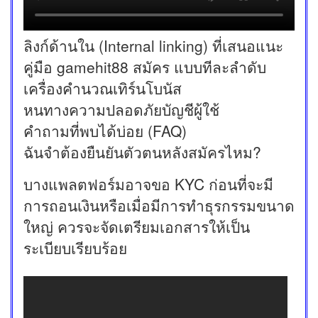
ลิงก์ด้านใน (Internal linking) ที่เสนอแนะ
คู่มือ gamehit88 สมัคร แบบทีละลำดับ
เครื่องคำนวณเทิร์นโบนัส
หนทางความปลอดภัยบัญชีผู้ใช้
คำถามที่พบได้บ่อย (FAQ)
ฉันจำต้องยืนยันตัวตนหลังสมัครไหม?
บางแพลตฟอร์มอาจขอ KYC ก่อนที่จะมี
การถอนเงินหรือเมื่อมีการทำธุรกรรมขนาด
ใหญ่ ควรจะจัดเตรียมเอกสารให้เป็น
ระเบียบเรียบร้อย