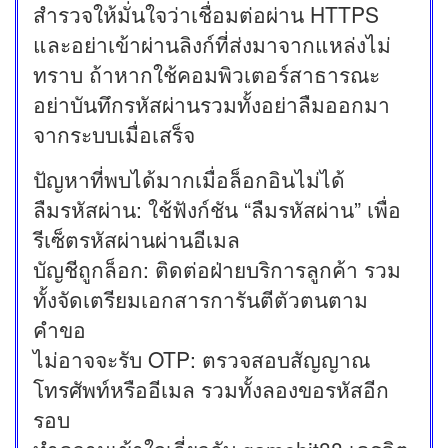
สำรวจให้มั่นใจว่าเชื่อมต่อผ่าน HTTPS
และอย่าเข้าผ่านลิงก์ที่ส่งมาจากแหล่งไม่
ทราบ ถ้าหากใช้คอมพิวเตอร์สาธารณะ
อย่าบันทึกรหัสผ่านรวมทั้งอย่าลืมออกมา
จากระบบเมื่อเสร็จ
ปัญหาที่พบได้มากเมื่อล็อกอินไม่ได้
ลืมรหัสผ่าน: ใช้ฟังก์ชัน “ลืมรหัสผ่าน” เพื่อ
รีเซ็ตรหัสผ่านผ่านอีเมล
บัญชีถูกล็อก: ติดต่อฝ่ายบริการลูกค้า รวม
ทั้งจัดเตรียมเอกสารการันตีตัวตนตาม
คำขอ
ไม่อาจจะรับ OTP: ตรวจสอบสัญญาณ
โทรศัพท์หรืออีเมล รวมทั้งลองขอรหัสอีก
รอบ