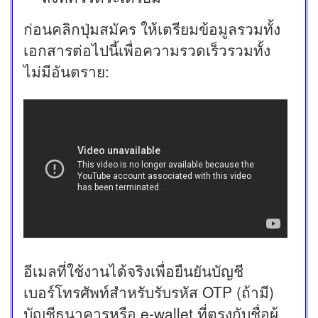
ก่อนคลิกปุ่มสมัคร ให้เตรียมข้อมูลรวมทั้ง
เอกสารต่อไปนี้เพื่อความรวดเร็วรวมทั้ง
ไม่มีอันตราย:
อีเมลที่ใช้งานได้จริงเพื่อยืนยันบัญชี
เบอร์โทรศัพท์สำหรับรับรหัส OTP (ถ้ามี)
บัญชีธนาคารหรือ e-wallet ที่ตรงกับชื่อผู้