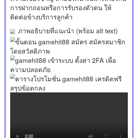
การฝากถอนหรือการรับรองตัวตน ให้
ติดต่อข้างบริการลูกค้า
ภาพอธิบายที่แนะนำ (พร้อม alt text)