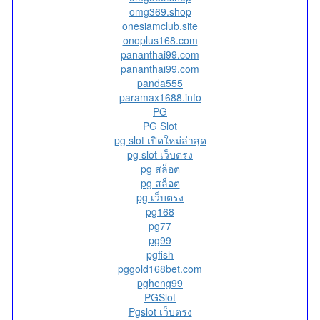
omg369.shop
onesiamclub.site
onoplus168.com
pananthai99.com
pananthai99.com
panda555
paramax1688.info
PG
PG Slot
pg slot เปิดใหม่ล่าสุด
pg slot เว็บตรง
pg สล็อต
pg สล็อต
pg เว็บตรง
pg168
pg77
pg99
pgfish
pggold168bet.com
pgheng99
PGSlot
Pgslot เว็บตรง