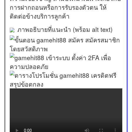
การฝากถอนหรือการรับรองตัวตน ให้
ติดต่อข้างบริการลูกค้า
ภาพอธิบายที่แนะนำ (พร้อม alt text)