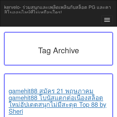
Skip
kervelo- ร่วมสนุกและเพลิดเพลินกับสล็อต PG และคา
to
สิโนออนไลน์ที่ไม่เหมือนใคร!
content
T
o
g
g
l
e
Tag Archive
n
a
v
i
g
a
t
i
gamehit88 สมัคร 21 พฤษภาคม
o
gamehit88 โบนัสแตกต่อเนื่องสล็อต
n
ใหม่อัปเดตสนุกไม่มีสะดุด Top 88 by
Sheri