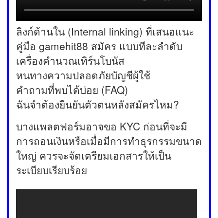
ลิงก์ด้านใน (Internal linking) ที่เสนอแนะ
คู่มือ gamehit88 สมัคร แบบทีละลำดับ
เครื่องคำนวณเทิร์นโบนัส
หนทางความปลอดภัยบัญชีผู้ใช้
คำถามที่พบได้บ่อย (FAQ)
ฉันจำต้องยืนยันตัวตนหลังสมัครไหม?
บางแพลตฟอร์มอาจขอ KYC ก่อนที่จะมี
การถอนเงินหรือเมื่อมีการทำธุรกรรมขนาด
ใหญ่ ควรจะจัดเตรียมเอกสารให้เป็น
ระเบียบเรียบร้อย