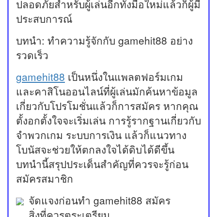
ปลอดภัยสำหรับผู้เล่นอีกทั้งมือใหม่แล้วก็ผู้มี
ประสบการณ์
บทนำ: ทำความรู้จักกับ gamehit88 อย่าง
รวดเร็ว
gamehit88
เป็นหนึ่งในแพลตฟอร์มเกม
และคาสิโนออนไลน์ที่ผู้เล่นมักค้นหาข้อมูล
เกี่ยวกับโปรโมชั่นแล้วก็การสมัคร หากคุณ
ตั้งอกตั้งใจจะเริ่มเล่น การรู้รากฐานเกี่ยวกับ
จำพวกเกม ระบบการเงิน แล้วก็แนวทาง
โบนัสจะช่วยให้ตกลงใจได้ดิบได้ดีขึ้น
บทนำนี้สรุปประเด็นสำคัญที่ควรจะรู้ก่อน
สมัครสมาชิก
จัดแจงก่อนทำ gamehit88 สมัคร
สิ่งที่ควรตระเตรียม