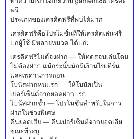
ทำความเข้าใจเกี่ยวกับ gamehit88 เครดิต
ฟรี
ประเภทของเครดิตฟรีที่พบได้มาก
เครดิตฟรีคือโปรโมชั่นที่ให้เครดิตเล่นฟรี
แก่ผู้ใช้ มีหลายหมวด ได้แก่:
เครดิตฟรีไม่ต้องฝาก — ให้ทดสอบเล่นโดย
ไม่ต้องฝาก แม้กระนั้นมักมีเงื่อนไขเทิร์น
และเพดานการถอน
โบนัสฝากหนแรก — ให้โบนัสเป็น
เปอร์เซ็นต์จากยอดฝากแรก
โบนัสฝากซ้ำ — โปรโมชั่นสำหรับในการ
ฝากในช่วงพิเศษ
คืนยอดเสีย — คืนเปอร์เซ็นต์จากยอดเสีย
ขณะที่ระบุ