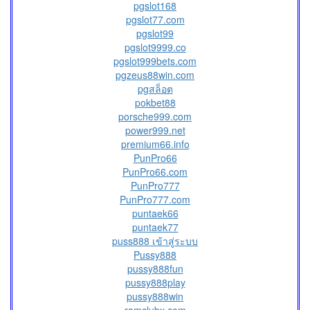
pgslot168
pgslot77.com
pgslot99
pgslot9999.co
pgslot999bets.com
pgzeus88win.com
pgสล็อต
pokbet88
porsche999.com
power999.net
premium66.info
PunPro66
PunPro66.com
PunPro777
PunPro777.com
puntaek66
puntaek77
puss888 เข้าสู่ระบบ
Pussy888
pussy888fun
pussy888play
pussy888win