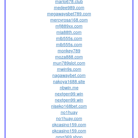
mario678.club
medee989.com
megawaysbet789.com
mercyrosa168.com
mfj889xx.com
mia88th.com
mib555s.com
mib555s.com
monkey789
moza888.com
mun789slot.com
mwin9s.com
nagawaybet.com
nakoya1688.site
nbwin.me
nextgen99.win
nextgen99.win
niseko168bet.com
no1huay
no1huay.com
okcasino159.com
okcasino159.com
omg369.shop