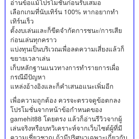
อ่านข้อแม้โปรโมชั่นก่อนรับเสมอ
เลือกเกมที่นับเทิร์น 100% หากอยากทำ
เทิร์นเร็ว
ตั้งงบเล่นและก็ขีดจำกัดการชนะ/การเสีย
ก่อนเล่นทุกคราว
แบ่งทุนเป็นบริเวณเพื่อลดความเสี่ยงแล้วก็
ขยายเวลาเล่น
เก็บหลักฐานแนวทางการทำรายการเผื่อ
กรณีมีปัญหา
แหล่งอ้างอิงและก็คำเสนอแนะเพิ่มอีก
เพื่อความถูกต้อง ควรจะตรวจดูข้อตกลง
โปรโมชั่นจากหน้าข้อกำหนดของ
gamehit88 โดยตรง แล้วก็อ่านรีวิวจากผู้
เล่นจริงหรือบทวิเคราะห์จากเว็บไซต์ผู้ที่มี
ความเชี่ยวชาญ ถ้ามีปริศนาเฉพาะเกี่ยวกับ