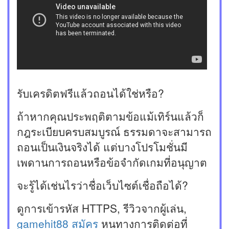
รับเครดิตฟรีแล้วถอนได้ใช่หรือ?
ถ้าหากคุณประพฤติตามข้อแม้เทิร์นแล้วก็
กฎระเบียบครบสมบูรณ์ ธรรมดาจะสามารถ
ถอนเป็นเงินจริงได้ แต่บางโปรโมชั่นมี
เพดานการถอนหรือข้อจำกัดเกมที่อนุญาต
จะรู้ได้เช่นไรว่าชื่อเว็บไซต์เชื่อถือได้?
ดูการเข้ารหัส HTTPS, รีวิวจากผู้เล่น,
gamehit88 สมัคร
หนทางการติดต่อที่