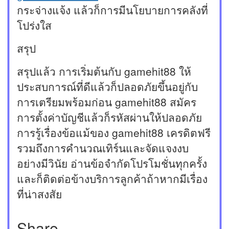
กระจ่างแจ้ง แล้วก็การมีนโยบายการคลังที่
โปร่งใส
สรุป
สรุปแล้ว การเริ่มต้นกับ gamehit88 ให้
ประสบการณ์ที่ดีแล้วก็ปลอดภัยขึ้นอยู่กับ
การเตรียมพร้อมก่อน gamehit88 สมัคร
การตั้งค่าบัญชีแล้วก็รหัสผ่านให้ปลอดภัย
การรู้เรื่องข้อแม้ของ gamehit88 เครดิตฟรี
รวมถึงการคำนวณเทิร์นและจัดแจงงบ
อย่างมีวินัย อ่านข้อจำกัดโปรโมชั่นทุกครั้ง
และก็ติดต่อข้างบริการลูกค้าถ้าหากมีเรื่อง
ที่น่าสงสัย
Share