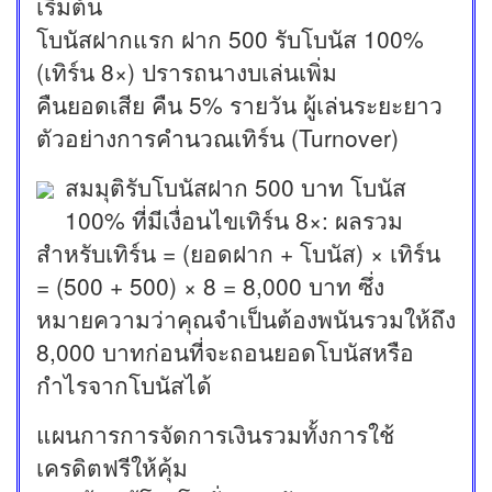
เริ่มต้น
โบนัสฝากแรก ฝาก 500 รับโบนัส 100%
(เทิร์น 8×) ปรารถนางบเล่นเพิ่ม
คืนยอดเสีย คืน 5% รายวัน ผู้เล่นระยะยาว
ตัวอย่างการคำนวณเทิร์น (Turnover)
สมมุติรับโบนัสฝาก 500 บาท โบนัส
100% ที่มีเงื่อนไขเทิร์น 8×: ผลรวม
สำหรับเทิร์น = (ยอดฝาก + โบนัส) × เทิร์น
= (500 + 500) × 8 = 8,000 บาท ซึ่ง
หมายความว่าคุณจำเป็นต้องพนันรวมให้ถึง
8,000 บาทก่อนที่จะถอนยอดโบนัสหรือ
กำไรจากโบนัสได้
แผนการการจัดการเงินรวมทั้งการใช้
เครดิตฟรีให้คุ้ม