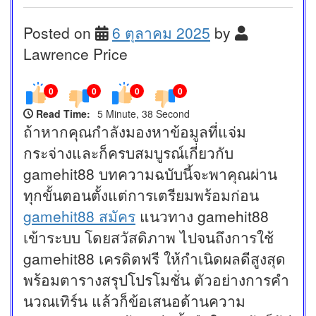
Posted on
6 ตุลาคม 2025
by
Lawrence Price
0
0
0
0
Read Time:
5 Minute, 38 Second
ถ้าหากคุณกำลังมองหาข้อมูลที่แจ่ม
กระจ่างและก็ครบสมบูรณ์เกี่ยวกับ
gamehit88 บทความฉบับนี้จะพาคุณผ่าน
ทุกขั้นตอนตั้งแต่การเตรียมพร้อมก่อน
gamehit88 สมัคร
แนวทาง gamehit88
เข้าระบบ โดยสวัสดิภาพ ไปจนถึงการใช้
gamehit88 เครดิตฟรี ให้กำเนิดผลดีสูงสุด
พร้อมตารางสรุปโปรโมชั่น ตัวอย่างการคำ
นวณเทิร์น แล้วก็ข้อเสนอด้านความ