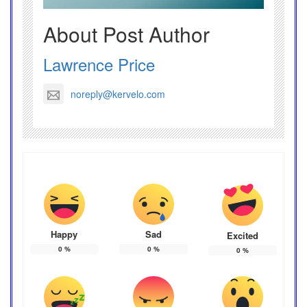
About Post Author
Lawrence Price
noreply@kervelo.com
Happy
Sad
Excited
0
%
0
%
0
%