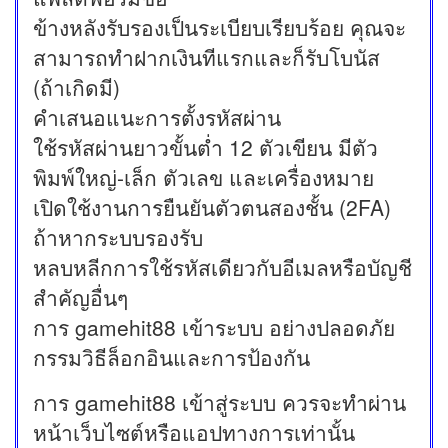
ข้างหลังรับรองเป็นระเบียบเรียบร้อย คุณจะ
สามารถทำฝากเงินทีแรกและก็รับโบนัส
(ถ้าเกิดมี)
คำเสนอแนะการตั้งรหัสผ่าน
ใช้รหัสผ่านยาวขั้นต่ำ 12 ตัวเขียน มีตัว
พิมพ์ใหญ่-เล็ก ตัวเลข และเครื่องหมาย
เปิดใช้งานการยืนยันตัวตนสองชั้น (2FA)
ถ้าหากระบบรองรับ
หลบหลีกการใช้รหัสเดียวกับอีเมลหรือบัญชี
สำคัญอื่นๆ
การ gamehit88 เข้าระบบ อย่างปลอดภัย
กรรมวิธีล็อกอินและการป้องกัน
การ gamehit88 เข้าสู่ระบบ ควรจะทำผ่าน
หน้าเว็บไซต์หรือแอปทางการเท่านั้น