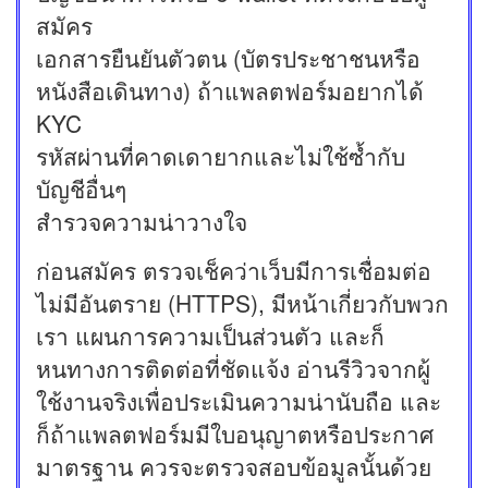
สมัคร
เอกสารยืนยันตัวตน (บัตรประชาชนหรือ
หนังสือเดินทาง) ถ้าแพลตฟอร์มอยากได้
KYC
รหัสผ่านที่คาดเดายากและไม่ใช้ซ้ำกับ
บัญชีอื่นๆ
สำรวจความน่าวางใจ
ก่อนสมัคร ตรวจเช็คว่าเว็บมีการเชื่อมต่อ
ไม่มีอันตราย (HTTPS), มีหน้าเกี่ยวกับพวก
เรา แผนการความเป็นส่วนตัว และก็
หนทางการติดต่อที่ชัดแจ้ง อ่านรีวิวจากผู้
ใช้งานจริงเพื่อประเมินความน่านับถือ และ
ก็ถ้าแพลตฟอร์มมีใบอนุญาตหรือประกาศ
มาตรฐาน ควรจะตรวจสอบข้อมูลนั้นด้วย