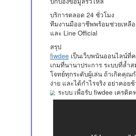
ปกป้องข้อมูลรั่วไหล
บริการตลอด 24 ชั่วโมง
ทีมงานมืออาชีพพร้อมช่วยเหล
และ Line Official
สรุป
fiwdee
เป็นเว็บพนันออนไลน์ที่ค
เกมที่นานาประการ ระบบที่ล้ำสม
โจทย์ทุกระดับผู้เล่น ถ้าเกิดคุ
ง่าย และได้กำไรจริง อย่าคอยช้า
ระบบ เพื่อรับ fiwdee เครดิตฟร