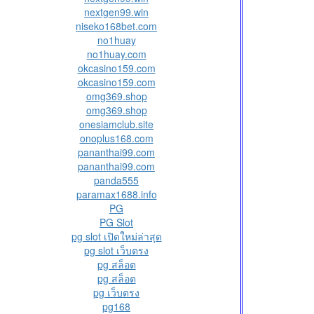
nextgen99.win
niseko168bet.com
no1huay
no1huay.com
okcasino159.com
okcasino159.com
omg369.shop
omg369.shop
onesiamclub.site
onoplus168.com
pananthai99.com
pananthai99.com
panda555
paramax1688.info
PG
PG Slot
pg slot เปิดใหม่ล่าสุด
pg slot เว็บตรง
pg สล็อต
pg สล็อต
pg เว็บตรง
pg168