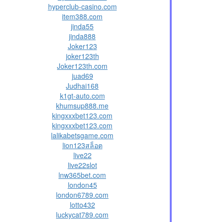
hyperclub-casino.com
item388.com
jinda55
jinda888
Joker123
joker123th
Joker123th.com
juad69
Judhai168
k1gt-auto.com
khumsup888.me
kingxxxbet123.com
kingxxxbet123.com
lalikabetsgame.com
lion123สล็อต
live22
live22slot
lnw365bet.com
london45
london6789.com
lotto432
luckycat789.com