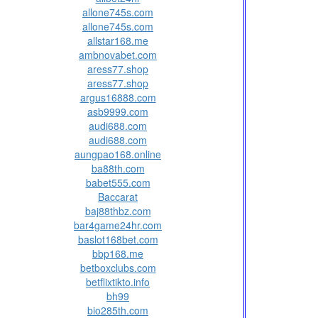
allone745s.com
allone745s.com
allstar168.me
ambnovabet.com
aress77.shop
aress77.shop
argus16888.com
asb9999.com
audi688.com
audi688.com
aungpao168.online
ba88th.com
babet555.com
Baccarat
baj88thbz.com
bar4game24hr.com
baslot168bet.com
bbp168.me
betboxclubs.com
betflixtikto.info
bh99
bio285th.com