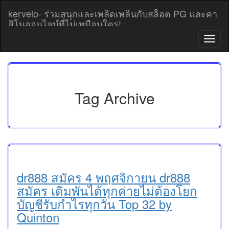
Skip
kervelo- ร่วมสนุกและเพลิดเพลินกับสล็อต PG และคา
to
สิโนออนไลน์ที่ไม่เหมือนใคร!
content
T
o
g
g
l
e
Tag Archive
n
a
v
i
g
a
t
i
dr888 สมัคร 4 พฤศจิกายน dr888
o
สมัคร เดิมพันได้ทุกค่ายไม่ต้องโยก
n
บัญชีรับกำไรทุกวัน Top 32 by
Quinton