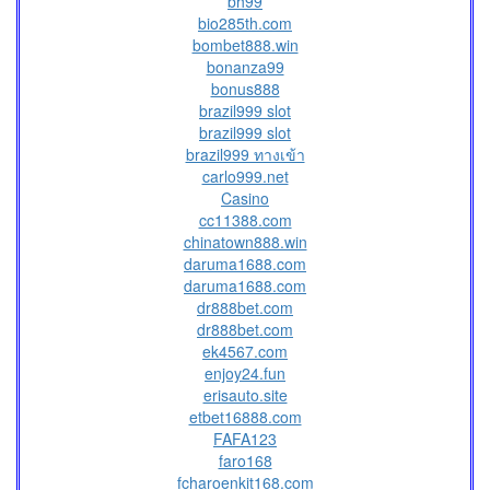
bh99
bio285th.com
bombet888.win
bonanza99
bonus888
brazil999 slot
brazil999 slot
brazil999 ทางเข้า
carlo999.net
Casino
cc11388.com
chinatown888.win
daruma1688.com
daruma1688.com
dr888bet.com
dr888bet.com
ek4567.com
enjoy24.fun
erisauto.site
etbet16888.com
FAFA123
faro168
fcharoenkit168.com