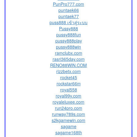
PunPro777.com
puntaek66
puntaek77
puss888 เข้าสู่ระบบ
Pussy888
pussy888fun
pussy888play
pussy888win
ramclubx.com
rasri365day.com
RENO88WIN.COM
rizzbetx.com
rocket45
rockstar66m
royal558
royal99y.com
royaleluxee.com
run24pro.com
runway789s.com
s2kgamewin.com
sagame
sagame168th