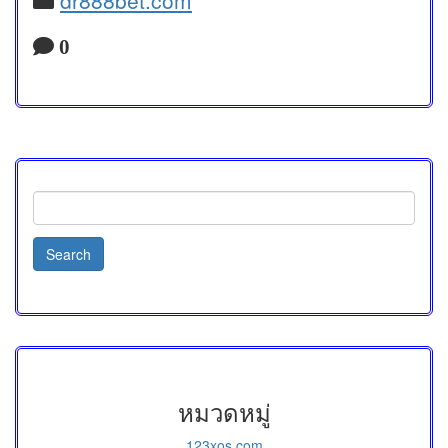
dr888bet.com
0
Search
for:
หมวดหมู่
123xos.com