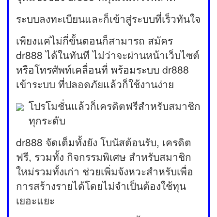
ระบบลงทะเบียนและก็เข้าสู่ระบบที่เร็วทันใจ
เพียงแค่ไม่กี่ขั้นตอนก็สามารถ สมัคร
dr888 ได้ในทันที ไม่ว่าจะผ่านหน้าเว็บไซต์
หรือโทรศัพท์เคลื่อนที่ พร้อมระบบ dr888
เข้าระบบ ที่ปลอดภัยแล้วก็ใช้งานง่าย
โปรโมชั่นแล้วก็เครดิตฟรีสำหรับสมาชิก
ทุกระดับ
dr888 จัดเต็มทั้งยัง โบนัสต้อนรับ, เครดิต
ฟรี, รวมทั้ง กิจกรรมพิเศษ สำหรับสมาชิก
ใหม่รวมทั้งเก่า ช่วยเพิ่มจังหวะสำหรับเพื่อ
การสร้างรายได้โดยไม่จำเป็นต้องใช้ทุน
เยอะแยะ