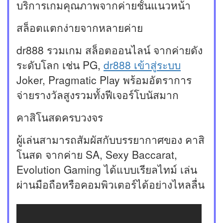
บริการเกมคุณภาพจากค่ายชั้นแนวหน้า
สล็อตแตกง่ายจากหลายค่าย
dr888 รวมเกม สล็อตออนไลน์ จากค่ายดัง
ระดับโลก เช่น PG,
dr888 เข้าสู่ระบบ
Joker, Pragmatic Play พร้อมอัตราการ
จ่ายรางวัลสูงรวมทั้งฟีเจอร์โบนัสมาก
คาสิโนสดครบวงจร
ผู้เล่นสามารถสัมผัสกับบรรยากาศของ คาสิ
โนสด จากค่าย SA, Sexy Baccarat,
Evolution Gaming ได้แบบเรียลไทม์ เล่น
ผ่านมือถือหรือคอมพิวเตอร์ได้อย่างไหลลื่น