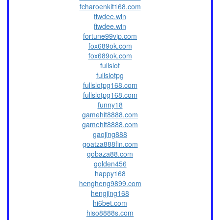
fcharoenkit168.com
fiwdee.win
fiwdee.win
fortune99vip.com
fox689ok.com
fox689ok.com
fullslot
fullslotpg
fullslotpg168.com
fullslotpg168.com
funny18
gamehit8888.com
gamehit8888.com
gaojing888
goatza888fin.com
gobaza88.com
golden456
happy168
hengheng9899.com
hengjing168
hi6bet.com
hiso8888s.com