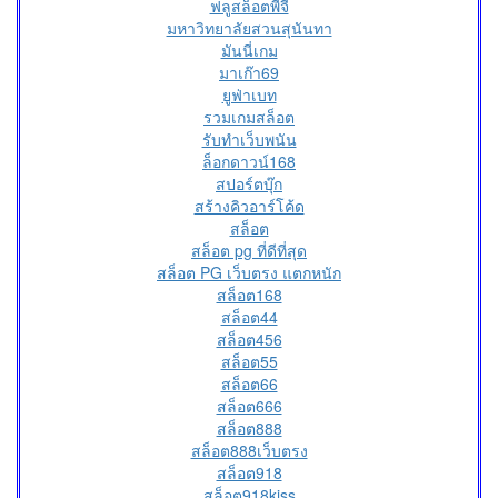
ฟลูสล็อตพีจี
มหาวิทยาลัยสวนสุนันทา
มันนี่เกม
มาเก๊า69
ยูฟ่าเบท
รวมเกมสล็อต
รับทำเว็บพนัน
ล็อกดาวน์168
สปอร์ตบุ๊ก
สร้างคิวอาร์โค้ด
สล็อต
สล็อต pg ที่ดีที่สุด
สล็อต PG เว็บตรง แตกหนัก
สล็อต168
สล็อต44
สล็อต456
สล็อต55
สล็อต66
สล็อต666
สล็อต888
สล็อต888เว็บตรง
สล็อต918
สล็อต918kiss