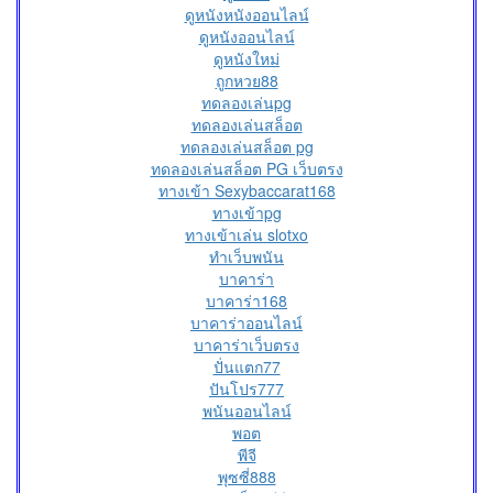
ดูหนังหนังออนไลน์
ดูหนังออนไลน์
ดูหนังใหม่
ถูกหวย88
ทดลองเล่นpg
ทดลองเล่นสล็อต
ทดลองเล่นสล็อต pg
ทดลองเล่นสล็อต PG เว็บตรง
ทางเข้า Sexybaccarat168
ทางเข้าpg
ทางเข้าเล่น slotxo
ทำเว็บพนัน
บาคาร่า
บาคาร่า168
บาคาร่าออนไลน์
บาคาร่าเว็บตรง
ปั่นแตก77
ปันโปร777
พนันออนไลน์
พอต
พีจี
พุซซี่888