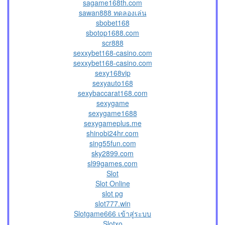
sagame168th.com
sawan888 ทดลองเล่น
sbobet168
sbotop1688.com
scr888
sexxybet168-casino.com
sexxybet168-casino.com
sexy168vip
sexyauto168
sexybaccarat168.com
sexygame
sexygame1688
sexygameplus.me
shinobi24hr.com
sing55fun.com
sky2899.com
sl99games.com
Slot
Slot Online
slot pg
slot777.win
Slotgame666 เข้าสู่ระบบ
Slotxo