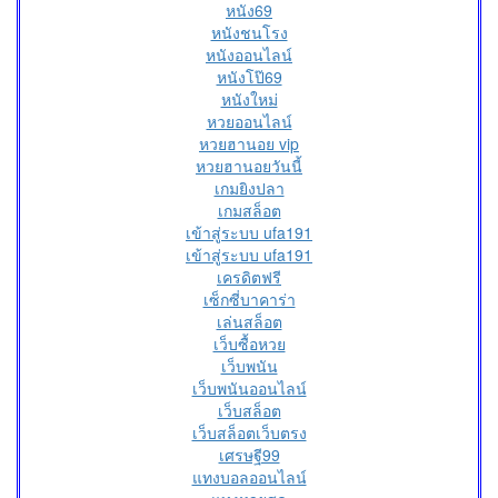
หนัง69
หนังชนโรง
หนังออนไลน์
หนังโป๊69
หนังใหม่
หวยออนไลน์
หวยฮานอย vip
หวยฮานอยวันนี้
เกมยิงปลา
เกมสล็อต
เข้าสู่ระบบ ufa191
เข้าสู่ระบบ ufa191
เครดิตฟรี
เซ็กซี่บาคาร่า
เล่นสล็อต
เว็บซื้อหวย
เว็บพนัน
เว็บพนันออนไลน์
เว็บสล็อต
เว็บสล็อตเว็บตรง
เศรษฐี99
แทงบอลออนไลน์