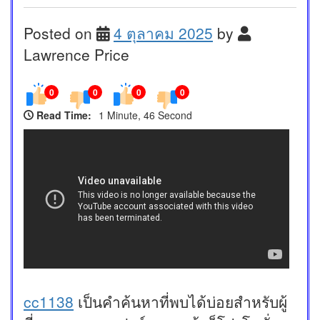
Posted on
4 ตุลาคม 2025
by
Lawrence Price
0
0
0
0
Read Time:
1 Minute, 46 Second
cc1138
เป็นคำค้นหาที่พบได้บ่อยสำหรับผู้