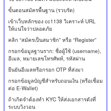
ขั้นตอนสมัครพื้นฐาน (รวบรัด)
เข้าเว็บหลักของ cc1138 วิเคราะห์ URL
ให้แน่ใจว่าปลอดภัย
คลิก “สมัครเป็นสมาชิก” หรือ “Register”
กรอกข้อมูลฐานราก: ชื่อผู้ใช้ (username),
อีเมล, หมายเลขโทรศัพท์, รหัสผ่าน
ยืนยันอีเมลหรือกรอก OTP ที่ส่งมา
กรอกข้อมูลบัญชีสำหรับถอนเงิน (หรือเชื่อม
ต่อ E-Wallet)
ถ้าเกิดจำต้องทำ KYC ให้ส่งเอกสารดังที่
ระบบวิงวอน