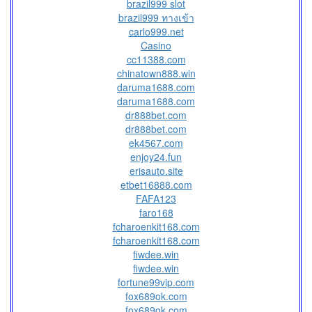
brazil999 slot
brazil999 ทางเข้า
carlo999.net
Casino
cc11388.com
chinatown888.win
daruma1688.com
daruma1688.com
dr888bet.com
dr888bet.com
ek4567.com
enjoy24.fun
erisauto.site
etbet16888.com
FAFA123
faro168
fcharoenkit168.com
fcharoenkit168.com
fiwdee.win
fiwdee.win
fortune99vip.com
fox689ok.com
fox689ok.com