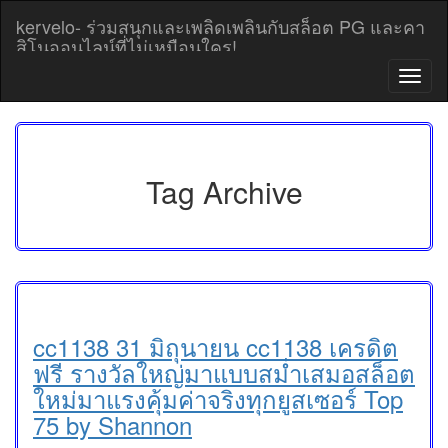
Skip
kervelo- ร่วมสนุกและเพลิดเพลินกับสล็อต PG และคา
to
สิโนออนไลน์ที่ไม่เหมือนใคร!
content
T
o
g
g
l
e
Tag Archive
n
a
v
i
g
a
t
i
cc1138 31 มิถุนายน cc1138 เครดิต
o
ฟรี รางวัลใหญ่มาแบบสม่ำเสมอสล็อต
n
ใหม่มาแรงคุ้มค่าจริงทุกยูสเซอร์ Top
75 by Shannon