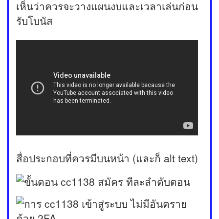
เห็นว่าควรจะวางแผนงบและเวลาเล่นก่อน
รับโบนัส
สื่อประกอบที่ควรมีบนหน้า (และก็ alt text)