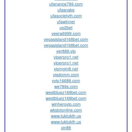
ufanance789.com
ufasnake
ufasocietyth.com
ufawinner
up2bet
veera6999.com
vegasisland168bet.com
vegasisland168bet.com
ver888.vip
viperpro1.net
viperpro1.net
vipmgm8.net
visdomm.com
vvip16688.com
we789s.com
westbluez168bet.com
westbluez168bet.com
winherovip.com
wkslotonline.com
www.tuktukth.us
www.tuktukth.us
xin88