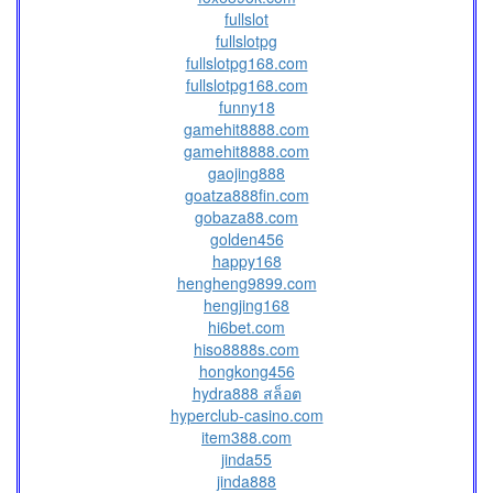
fullslot
fullslotpg
fullslotpg168.com
fullslotpg168.com
funny18
gamehit8888.com
gamehit8888.com
gaojing888
goatza888fin.com
gobaza88.com
golden456
happy168
hengheng9899.com
hengjing168
hi6bet.com
hiso8888s.com
hongkong456
hydra888 สล็อต
hyperclub-casino.com
item388.com
jinda55
jinda888