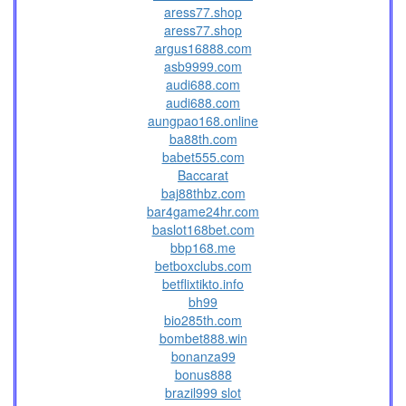
aress77.shop
aress77.shop
argus16888.com
asb9999.com
audi688.com
audi688.com
aungpao168.online
ba88th.com
babet555.com
Baccarat
baj88thbz.com
bar4game24hr.com
baslot168bet.com
bbp168.me
betboxclubs.com
betflixtikto.info
bh99
bio285th.com
bombet888.win
bonanza99
bonus888
brazil999 slot