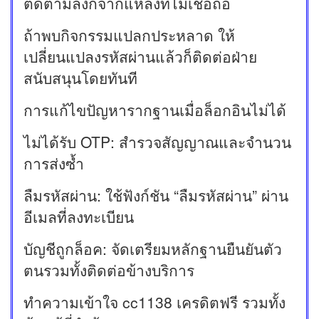
ติดตามลิงก์จากแหล่งที่ไม่เชื่อถือ
ถ้าพบกิจกรรมแปลกประหลาด ให้
เปลี่ยนแปลงรหัสผ่านแล้วก็ติดต่อฝ่าย
สนับสนุนโดยทันที
การแก้ไขปัญหารากฐานเมื่อล็อกอินไม่ได้
ไม่ได้รับ OTP: สำรวจสัญญาณและจำนวน
การส่งซ้ำ
ลืมรหัสผ่าน: ใช้ฟังก์ชัน “ลืมรหัสผ่าน” ผ่าน
อีเมลที่ลงทะเบียน
บัญชีถูกล็อค: จัดเตรียมหลักฐานยืนยันตัว
ตนรวมทั้งติดต่อข้างบริการ
ทำความเข้าใจ cc1138 เครดิตฟรี รวมทั้ง