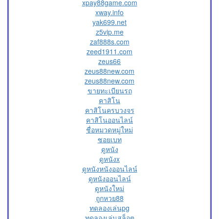
xpay88game.com
xway.info
yak699.net
z5vip.me
zaf888s.com
zeed1911.com
zeus66
zeus88new.com
zeus88new.com
ขายทะเบียนรถ
คาสิโน
คาสิโนครบวงจร
คาสิโนออนไลน์
ชื่อหมวดหมู่ใหม่
ซอยเบท
ดูหนัง
ดูหนังx
ดูหนังหนังออนไลน์
ดูหนังออนไลน์
ดูหนังใหม่
ถูกหวย88
ทดลองเล่นpg
ทดลองเล่นสล็อต