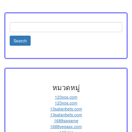
Search
for:
หมวดหมู่
123xos.com
123xos.com
13satanbets.com
13satanbets.com
1688sagame
1688vegasx.com