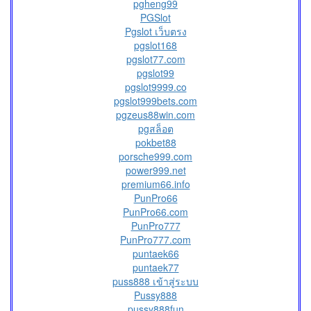
pgheng99
PGSlot
Pgslot เว็บตรง
pgslot168
pgslot77.com
pgslot99
pgslot9999.co
pgslot999bets.com
pgzeus88win.com
pgสล็อต
pokbet88
porsche999.com
power999.net
premium66.info
PunPro66
PunPro66.com
PunPro777
PunPro777.com
puntaek66
puntaek77
puss888 เข้าสู่ระบบ
Pussy888
pussy888fun