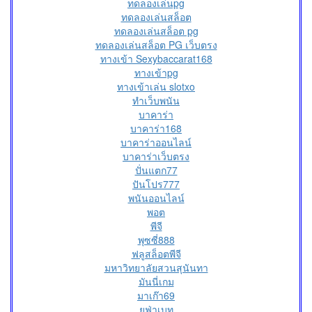
ทดลองเล่นpg
ทดลองเล่นสล็อต
ทดลองเล่นสล็อต pg
ทดลองเล่นสล็อต PG เว็บตรง
ทางเข้า Sexybaccarat168
ทางเข้าpg
ทางเข้าเล่น slotxo
ทำเว็บพนัน
บาคาร่า
บาคาร่า168
บาคาร่าออนไลน์
บาคาร่าเว็บตรง
ปั่นแตก77
ปันโปร777
พนันออนไลน์
พอต
พีจี
พุซซี่888
ฟลูสล็อตพีจี
มหาวิทยาลัยสวนสุนันทา
มันนี่เกม
มาเก๊า69
ยูฟ่าเบท