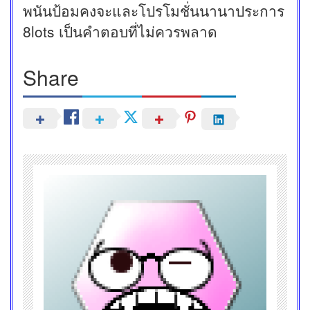
พนันป้อมคงจะและโปรโมชั่นนานาประการ
8lots เป็นคำตอบที่ไม่ควรพลาด
Share