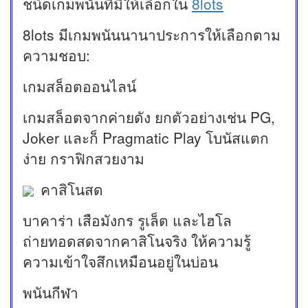
ชนิดเกมพนันที่มีให้เลือกใน
8lots
8lots มีเกมพนันนานาประการให้เลือกตาม
ความชอบ:
เกมสล็อตออนไลน์
เกมสล็อตจากค่ายดัง ยกตัวอย่างเช่น PG,
Joker และก็ Pragmatic Play โบนัสแตก
ง่าย กราฟิกสวยงาม
คาสิโนสด
บาคาร่า เสือมังกร รูเล็ต และไฮโล
ถ่ายทอดสดจากคาสิโนจริง ให้ความรู้
ความเข้าใจสึกเหมือนอยู่ในบ่อน
พนันกีฬา