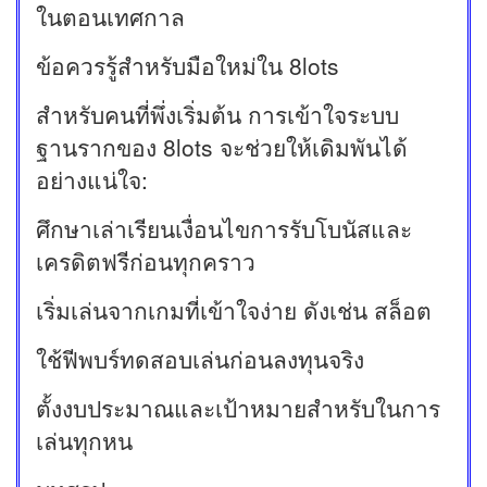
ในตอนเทศกาล
ข้อควรรู้สำหรับมือใหม่ใน 8lots
สำหรับคนที่พึ่งเริ่มต้น การเข้าใจระบบ
ฐานรากของ 8lots จะช่วยให้เดิมพันได้
อย่างแน่ใจ:
ศึกษาเล่าเรียนเงื่อนไขการรับโบนัสและ
เครดิตฟรีก่อนทุกคราว
เริ่มเล่นจากเกมที่เข้าใจง่าย ดังเช่น สล็อต
ใช้ฟีพบร์ทดสอบเล่นก่อนลงทุนจริง
ตั้งงบประมาณและเป้าหมายสำหรับในการ
เล่นทุกหน