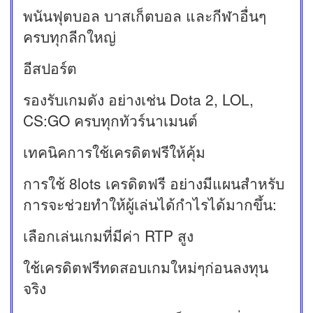
พนันฟุตบอล บาสเก็ตบอล และกีฬาอื่นๆ
ครบทุกลีกใหญ่
อีสปอร์ต
รองรับเกมดัง อย่างเช่น Dota 2, LOL,
CS:GO ครบทุกทัวร์นาเมนต์
เทคนิคการใช้เครดิตฟรีให้คุ้ม
การใช้ 8lots เครดิตฟรี อย่างมีแผนสำหรับ
การจะช่วยทำให้ผู้เล่นได้กำไรได้มากขึ้น:
เลือกเล่นเกมที่มีค่า RTP สูง
ใช้เครดิตฟรีทดสอบเกมใหม่ๆก่อนลงทุน
จริง