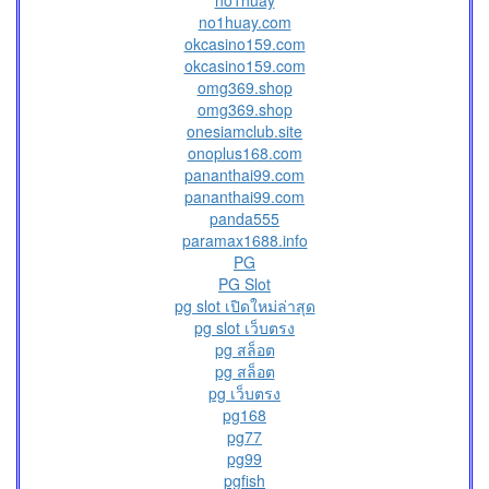
no1huay
no1huay.com
okcasino159.com
okcasino159.com
omg369.shop
omg369.shop
onesiamclub.site
onoplus168.com
pananthai99.com
pananthai99.com
panda555
paramax1688.info
PG
PG Slot
pg slot เปิดใหม่ล่าสุด
pg slot เว็บตรง
pg สล็อต
pg สล็อต
pg เว็บตรง
pg168
pg77
pg99
pgfish