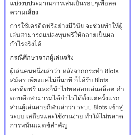
แบ่งงบประมาณการเล่นเป็นรอบๆเพื่อลด
ความเสี่ยง
การใช้เครดิตฟรีอย่างมีวินัย จะช่วยทำให้ผู้
เล่นสามารถแปลงทุนฟรีให้กลายเป็นผล
กำไรจริงได้
กรณีศึกษาจากผู้เล่นจริง
ผู้เล่นคนหนึ่งเล่าว่า หลังจากกระทำ 8lots
สมัคร เพียงแค่ไม่กี่นาที ก็ได้รับ 8lots
เครดิตฟรี และก็นำไปทดสอบเล่นสล็อต คำ
ตอบคือสามารถได้กำไรได้ตั้งแต่ครั้งแรก
ส่วนผู้เล่นสายกีฬาเล่าว่า ระบบ 8lots เข้าสู่
ระบบ เสถียรและใช้งานง่าย ทำให้ไม่พลาด
การพนันแมตช์สำคัญ