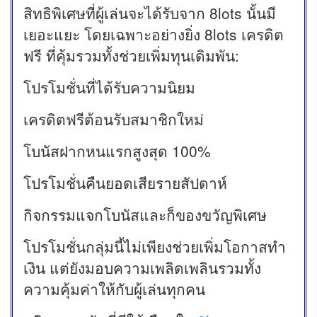
สิทธิพิเศษที่ผู้เล่นจะได้รับจาก 8lots นั้นมี
เยอะแยะ โดยเฉพาะอย่างยิ่ง 8lots เครดิต
ฟรี ที่คุ้มรวมทั้งช่วยเพิ่มทุนเดิมพัน:
โปรโมชั่นที่ได้รับความนิยม
เครดิตฟรีต้อนรับสมาชิกใหม่
โบนัสฝากหนแรกสูงสุด 100%
โปรโมชั่นคืนยอดเสียรายสัปดาห์
กิจกรรมแจกโบนัสและก็ของขวัญพิเศษ
โปรโมชั่นกลุ่มนี้ไม่เพียงช่วยเพิ่มโอกาสทำ
เงิน แต่ยังมอบความเพลิดเพลินรวมทั้ง
ความคุ้มค่าให้กับผู้เล่นทุกคน