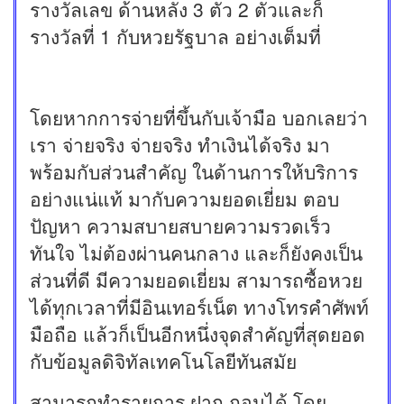
รางวัลเลข ด้านหลัง 3 ตัว 2 ตัวและก็
รางวัลที่ 1 กับหวยรัฐบาล อย่างเต็มที่
โดยหากการจ่ายที่ขึ้นกับเจ้ามือ บอกเลยว่า
เรา จ่ายจริง จ่ายจริง ทำเงินได้จริง มา
พร้อมกับส่วนสำคัญ ในด้านการให้บริการ
อย่างแน่แท้ มากับความยอดเยี่ยม ตอบ
ปัญหา ความสบายสบายความรวดเร็ว
ทันใจ ไม่ต้องผ่านคนกลาง และก็ยังคงเป็น
ส่วนที่ดี มีความยอดเยี่ยม สามารถซื้อหวย
ได้ทุกเวลาที่มีอินเทอร์เน็ต ทางโทรคำศัพท์
มือถือ แล้วก็เป็นอีกหนึ่งจุดสำคัญที่สุดยอด
กับข้อมูลดิจิทัลเทคโนโลยีทันสมัย
สามารถทำรายการ ฝาก ถอนได้ โดย