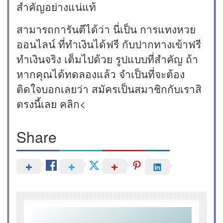
สำคัญอย่างแน่แท้
สามารถการันตีได้ว่า นี่เป็น การแทงหวย
ออนไลน์ ที่ทำเงินได้ฟรี กับปากทางเข้าฟรี
ทำเงินจริง เต็มไปด้วย รูปแบบที่สำคัญ ถ้า
หากคุณได้ทดลองแล้ว จำเป็นที่จะต้อง
ติดใจบอกเลยว่า สมัครเป็นสมาชิกกับเราสิ
ตรงนี้เลย คลิก<
Share