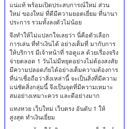
แน่แท้ พร้อมเปิดประสบการณ์ใหม่ ส่วน
ใหม่ ของใหม่ ที่ดีมีความยอดเยี่ยม ที่นานา
ประการ รวมทั้งลงตัวไม่น้อย
จึงทำให้ไม่แปลกใจเลยว่า นี่คือตัวเลือก
การเล่น ที่ทำเงินได้ อย่างเต็มที่ มากับการ
ให้บริการ มีเจ้าหน้าที่ รอดูแล ด้วยเรื่องจริง
จ่ายตลอด 1 วันไม่มีหยุดอย่างไม่ต้องสงสัย
มีความปลอดภัยได้อย่างเต็มความต้องการ
ที่น่าเชื่อถือว่าสิ่งเหล่านี้ จะเป็นสิ่งที่มีความ
แน่ชัดสิ่งกลุ่มนี้ จึงเป็นจุดที่มีความเหมาะ
สมอย่างเหมาะควร และดีอย่างมาก
แทงหวย เว็บใหม่ เว็บตรง อันดับ 1 ให้
สูงสุด ทำเงินเยี่ยม