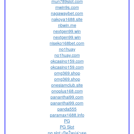
mun789slot.com
mwin9s.com
nagawaybet.com
nakoya1688.site
nbwin.me
nextgen99.win
nextgen99.win
niseko168bet.com
no1huay
no1huay.com
okcasino159.com
okcasino159.com
omg369.shop
omg369.shop
onesiamclub.site
onoplus168.com
pananthai99.com
pananthai99.com
panda555
paramax1688.info
PG
PG Slot
pg slot เปิดใหม่ล่าสุด