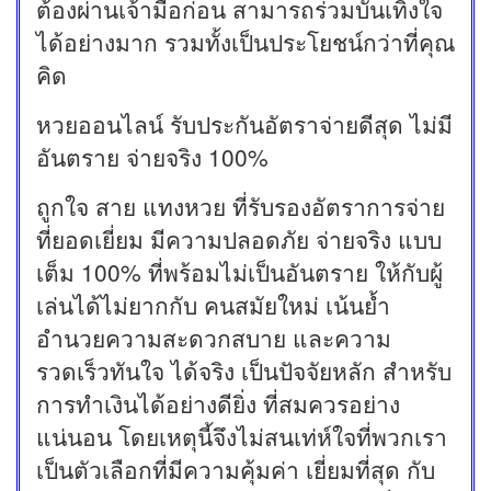
ต้องผ่านเจ้ามือก่อน สามารถร่วมบันเทิงใจ
ได้อย่างมาก รวมทั้งเป็นประโยชน์กว่าที่คุณ
คิด
หวยออนไลน์ รับประกันอัตราจ่ายดีสุด ไม่มี
อันตราย จ่ายจริง 100%
ถูกใจ สาย แทงหวย ที่รับรองอัตราการจ่าย
ที่ยอดเยี่ยม มีความปลอดภัย จ่ายจริง แบบ
เต็ม 100% ที่พร้อมไม่เป็นอันตราย ให้กับผู้
เล่นได้ไม่ยากกับ คนสมัยใหม่ เน้นย้ำ
อำนวยความสะดวกสบาย และความ
รวดเร็วทันใจ ได้จริง เป็นปัจจัยหลัก สำหรับ
การทำเงินได้อย่างดียิ่ง ที่สมควรอย่าง
แน่นอน โดยเหตุนี้จึงไม่สนเท่ห์ใจที่พวกเรา
เป็นตัวเลือกที่มีความคุ้มค่า เยี่ยมที่สุด กับ