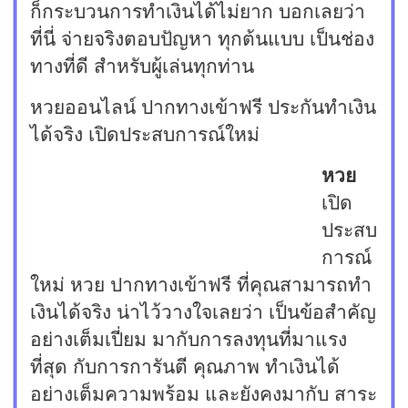
ก็กระบวนการทำเงินได้ไม่ยาก บอกเลยว่า
ที่นี่ จ่ายจริงตอบปัญหา ทุกต้นแบบ เป็นช่อง
ทางที่ดี สำหรับผู้เล่นทุกท่าน
หวยออนไลน์ ปากทางเข้าฟรี ประกันทำเงิน
ได้จริง เปิดประสบการณ์ใหม่
หวย
เปิด
ประสบ
การณ์
ใหม่ หวย ปากทางเข้าฟรี ที่คุณสามารถทำ
เงินได้จริง น่าไว้วางใจเลยว่า เป็นข้อสำคัญ
อย่างเต็มเปี่ยม มากับการลงทุนที่มาแรง
ที่สุด กับการการันตี คุณภาพ ทำเงินได้
อย่างเต็มความพร้อม และยังคงมากับ สาระ