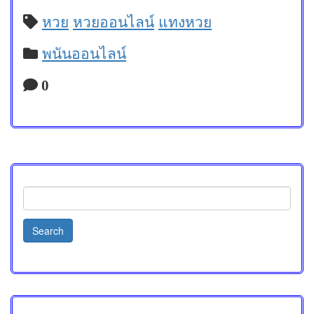
หวย
หวยออนไลน์
แทงหวย
พนันออนไลน์
0
Search
for: