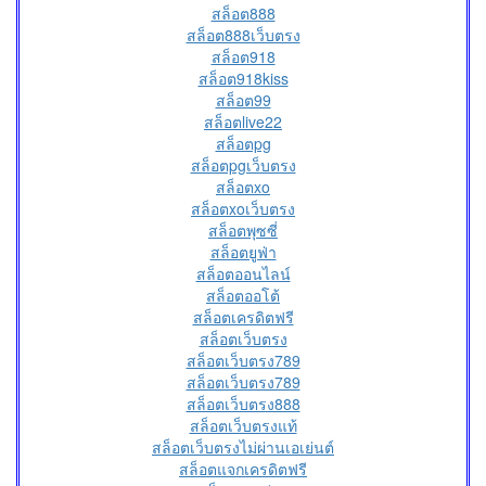
สล็อต888
สล็อต888เว็บตรง
สล็อต918
สล็อต918kiss
สล็อต99
สล็อตlive22
สล็อตpg
สล็อตpgเว็บตรง
สล็อตxo
สล็อตxoเว็บตรง
สล็อตพุซซี่
สล็อตยูฟ่า
สล็อตออนไลน์
สล็อตออโต้
สล็อตเครดิตฟรี
สล็อตเว็บตรง
สล็อตเว็บตรง789
สล็อตเว็บตรง789
สล็อตเว็บตรง888
สล็อตเว็บตรงแท้
สล็อตเว็บตรงไม่ผ่านเอเย่นต์
สล็อตแจกเครดิตฟรี