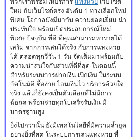
พวกเราพร้อมให้บริการ
แทงหวย
เว็บไซต์
ใหม่ กับเว็บไซต์ตรง อันดับ 1 ทางเลือกใหม่
พิเศษ โอกาสมั่งมีมากับ ความยอดเยี่ยม น่า
ประทับใจ พร้อมเปิดประสบการณ์ใหม่
พิเศษ ปัจจุบัน ที่ดี ที่คุณสามารถหารายได้
เสริม จากการเล่นได้จริง กับการแทงหวย
ได้ ตลอดทุกวี่วัน 1 วัน จัดเต็มมาพร้อมกับ
ความน่าสนใจกับส่วนที่ดีที่สุด ในตอนนี้
สำหรับระบบการฝากเงิน เบิกเงิน ในระบบ
อัตโนมัติ ซื้อง่าย โอนเงินไว บริการด้วยใจ
จริง แล้วก็ยังคงเป็นตัวเลือกที่ไม่มีการ
ฉ้อฉล พร้อมจ่ายทุกใบเสร็จรับเงิน มี
มาตรฐานสูง
ยิ่งไปกว่านั้น ยังมีเทคโนโลยีที่มีความล้ำยุค
อย่างยิ่งที่สุด ในระบบการเล่นแทงหวย ที่