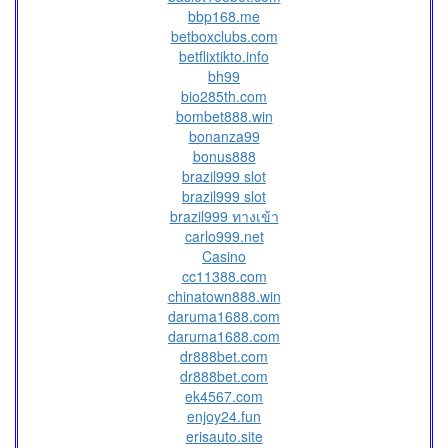
bbp168.me
betboxclubs.com
betflixtikto.info
bh99
bio285th.com
bombet888.win
bonanza99
bonus888
brazil999 slot
brazil999 slot
brazil999 ทางเข้า
carlo999.net
Casino
cc11388.com
chinatown888.win
daruma1688.com
daruma1688.com
dr888bet.com
dr888bet.com
ek4567.com
enjoy24.fun
erisauto.site