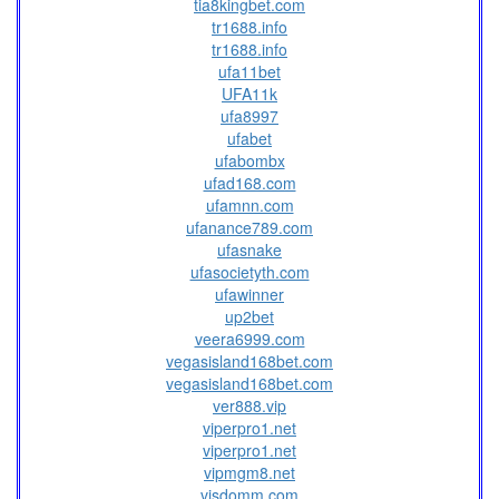
tia8kingbet.com
tr1688.info
tr1688.info
ufa11bet
UFA11k
ufa8997
ufabet
ufabombx
ufad168.com
ufamnn.com
ufanance789.com
ufasnake
ufasocietyth.com
ufawinner
up2bet
veera6999.com
vegasisland168bet.com
vegasisland168bet.com
ver888.vip
viperpro1.net
viperpro1.net
vipmgm8.net
visdomm.com