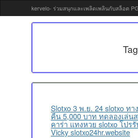
Skip
kervelo- ร่วมสนุกและเพลิดเพลินกับสล็อต P
to
content
Tag
Slotxo 3 พ.ย. 24 slotxo ทางเ
คืน 5,000 บาท ทดลองเล่นส
คาร่า แทงหวย slotxo โปรร
Vicky slotxo24hr.website