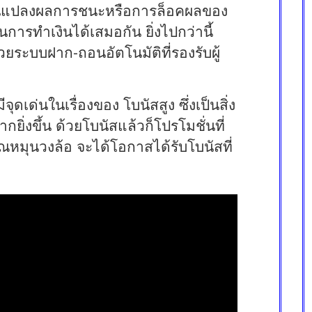
่ยนแปลงผลการชนะหรือการล็อคผลของ
ารทำเงินได้เสมอกัน ยิ่งไปกว่านี้
้วยระบบฝาก-ถอนอัตโนมัติที่รองรับผู้
ุดเด่นในเรื่องของ โบนัสสูง ซึ่งเป็นสิ่ง
ากยิ่งขึ้น ด้วยโบนัสแล้วก็โปรโมชั่นที่
ุณหมุนวงล้อ จะได้โอกาสได้รับโบนัสที่