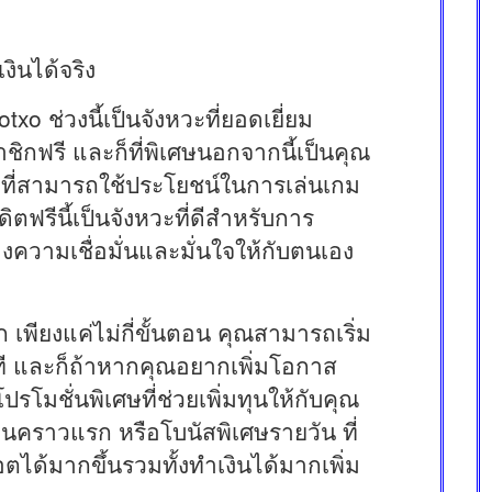
งินได้จริง
txo ช่วงนี้เป็นจังหวะที่ยอดเยี่ยม
ิกฟรี และก็ที่พิเศษนอกจากนี้เป็นคุณ
คร ที่สามารถใช้ประโยชน์ในการเล่นเกม
ิตฟรีนี้เป็นจังหวะที่ดีสำหรับการ
ความเชื่อมั่นและมั่นใจให้กับตนเอง
เพียงแค่ไม่กี่ขั้นตอน คุณสามารถเริ่ม
ที และก็ถ้าหากคุณอยากเพิ่มโอกาส
รโมชั่นพิเศษที่ช่วยเพิ่มทุนให้กับคุณ
ินคราวแรก หรือโบนัสพิเศษรายวัน ที่
ได้มากขึ้นรวมทั้งทำเงินได้มากเพิ่ม