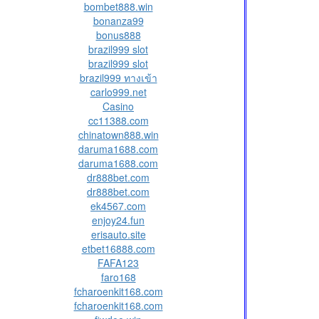
bombet888.win
bonanza99
bonus888
brazil999 slot
brazil999 slot
brazil999 ทางเข้า
carlo999.net
Casino
cc11388.com
chinatown888.win
daruma1688.com
daruma1688.com
dr888bet.com
dr888bet.com
ek4567.com
enjoy24.fun
erisauto.site
etbet16888.com
FAFA123
faro168
fcharoenkit168.com
fcharoenkit168.com