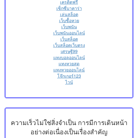
เครดิตฟรี
เซ็กซี่บาคาร่า
เล่นสล็อต
เว็บซื้อหวย
เว็บพนัน
เว็บพนันออนไลน์
เว็บสล็อต
เว็บสล็อตเว็บตรง
เศรษฐี99
แทงบอลออนไลน์
แทงหวยสด
แทงหวยออนไลน์
โจ๊กเกอร์123
ไวน์
ความเร็วไม่ใช่สิ่งจำเป็น การมีการเดินหน้า
อย่างต่อเนื่องเป็นเรื่องสำคัญ