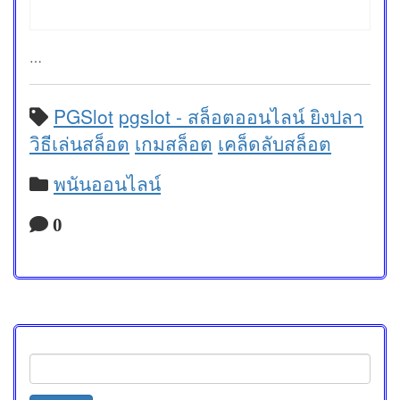
…
PGSlot
pgslot - สล็อตออนไลน์ ยิงปลา
วิธีเล่นสล็อต
เกมสล็อต
เคล็ดลับสล็อต
พนันออนไลน์
0
Search
for: