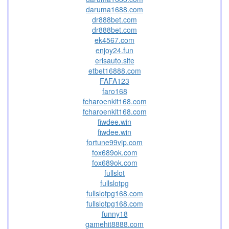
daruma1688.com
dr888bet.com
dr888bet.com
ek4567.com
enjoy24.fun
erisauto.site
etbet16888.com
FAFA123
faro168
fcharoenkit168.com
fcharoenkit168.com
fiwdee.win
fiwdee.win
fortune99vip.com
fox689ok.com
fox689ok.com
fullslot
fullslotpg
fullslotpg168.com
fullslotpg168.com
funny18
gamehit8888.com