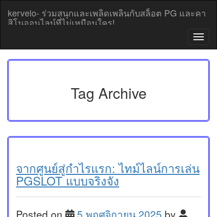
Skip
kervelo- ร่วมสนุกและเพลิดเพลินกับสล็อต PG และคา
to
สิโนออนไลน์ที่ไม่เหมือนใคร!
content
T
o
g
g
l
e
Tag Archive
n
a
v
i
g
a
t
i
จากศูนย์สู่กำไรแรก: ไทม์ไลน์การเล่น
o
PGSLOT แบบจริงจัง
n
Posted on
5 พฤศจิกายน 2025
by