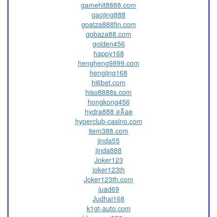
gamehit8888.com
gaojing888
goatza888fin.com
gobaza88.com
golden456
happy168
hengheng9899.com
hengjing168
hi6bet.com
hiso8888s.com
hongkong456
hydra888 สล็อต
hyperclub-casino.com
item388.com
jinda55
jinda888
Joker123
joker123th
Joker123th.com
juad69
Judhai168
k1gt-auto.com