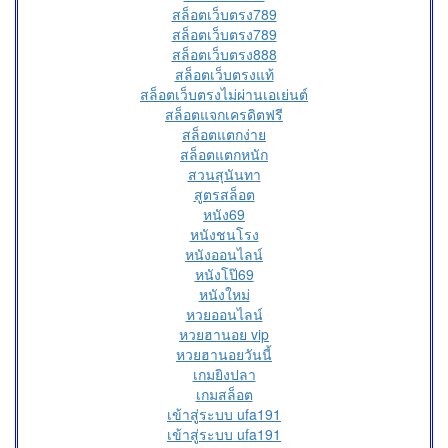
สล็อตเว็บตรง789
สล็อตเว็บตรง789
สล็อตเว็บตรง888
สล็อตเว็บตรงแท้
สล็อตเว็บตรงไม่ผ่านเอเย่นต์
สล็อตแจกเครดิตฟรี
สล็อตแตกง่าย
สล็อตแตกหนัก
สวนสุนันทา
สูตรสล็อต
หนัง69
หนังชนโรง
หนังออนไลน์
หนังโป๊69
หนังใหม่
หวยออนไลน์
หวยฮานอย vip
หวยฮานอยวันนี้
เกมยิงปลา
เกมสล็อต
เข้าสู่ระบบ ufa191
เข้าสู่ระบบ ufa191