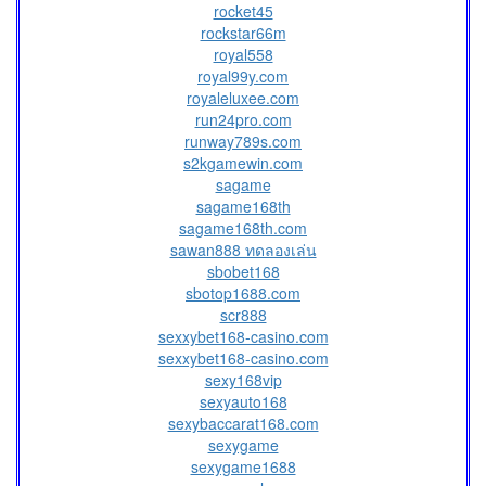
rocket45
rockstar66m
royal558
royal99y.com
royaleluxee.com
run24pro.com
runway789s.com
s2kgamewin.com
sagame
sagame168th
sagame168th.com
sawan888 ทดลองเล่น
sbobet168
sbotop1688.com
scr888
sexxybet168-casino.com
sexxybet168-casino.com
sexy168vip
sexyauto168
sexybaccarat168.com
sexygame
sexygame1688