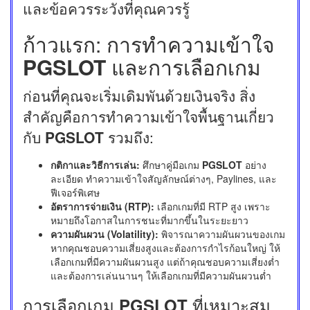
และข้อควรระวังที่คุณควรรู้
ก้าวแรก: การทำความเข้าใจ
PGSLOT
และการเลือกเกม
ก่อนที่คุณจะเริ่มเดิมพันด้วยเงินจริง สิ่ง
สำคัญคือการทำความเข้าใจพื้นฐานเกี่ยว
กับ
PGSLOT
รวมถึง:
กติกาและวิธีการเล่น:
ศึกษาคู่มือเกม
PGSLOT
อย่าง
ละเอียด ทำความเข้าใจสัญลักษณ์ต่างๆ, Paylines, และ
ฟีเจอร์พิเศษ
อัตราการจ่ายเงิน (RTP):
เลือกเกมที่มี RTP สูง เพราะ
หมายถึงโอกาสในการชนะที่มากขึ้นในระยะยาว
ความผันผวน (Volatility):
พิจารณาความผันผวนของเกม
หากคุณชอบความเสี่ยงสูงและต้องการกำไรก้อนใหญ่ ให้
เลือกเกมที่มีความผันผวนสูง แต่ถ้าคุณชอบความเสี่ยงต่ำ
และต้องการเล่นนานๆ ให้เลือกเกมที่มีความผันผวนต่ำ
การเลือกเกม
ที่เหมาะสม
PGSLOT