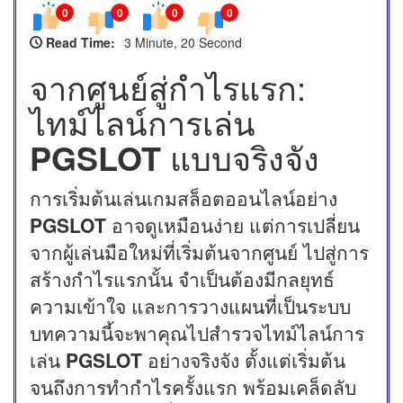
0
0
0
0
Read Time:
3 Minute, 20 Second
จากศูนย์สู่กำไรแรก:
ไทม์ไลน์การเล่น
PGSLOT
แบบจริงจัง
การเริ่มต้นเล่นเกมสล็อตออนไลน์อย่าง
PGSLOT
อาจดูเหมือนง่าย แต่การเปลี่ยน
จากผู้เล่นมือใหม่ที่เริ่มต้นจากศูนย์ ไปสู่การ
สร้างกำไรแรกนั้น จำเป็นต้องมีกลยุทธ์
ความเข้าใจ และการวางแผนที่เป็นระบบ
บทความนี้จะพาคุณไปสำรวจไทม์ไลน์การ
เล่น
PGSLOT
อย่างจริงจัง ตั้งแต่เริ่มต้น
จนถึงการทำกำไรครั้งแรก พร้อมเคล็ดลับ