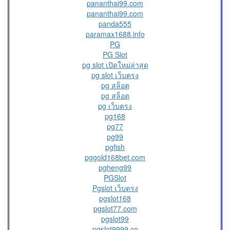
pananthai99.com
pananthai99.com
panda555
paramax1688.info
PG
PG Slot
pg slot เปิดใหม่ล่าสุด
pg slot เว็บตรง
pg สล็อต
pg สล็อต
pg เว็บตรง
pg168
pg77
pg99
pgfish
pggold168bet.com
pgheng99
PGSlot
Pgslot เว็บตรง
pgslot168
pgslot77.com
pgslot99
pgslot9999.co