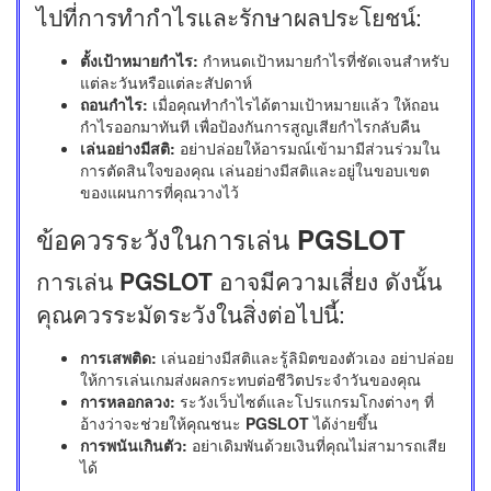
ไปที่การทำกำไรและรักษาผลประโยชน์:
ตั้งเป้าหมายกำไร:
กำหนดเป้าหมายกำไรที่ชัดเจนสำหรับ
แต่ละวันหรือแต่ละสัปดาห์
ถอนกำไร:
เมื่อคุณทำกำไรได้ตามเป้าหมายแล้ว ให้ถอน
กำไรออกมาทันที เพื่อป้องกันการสูญเสียกำไรกลับคืน
เล่นอย่างมีสติ:
อย่าปล่อยให้อารมณ์เข้ามามีส่วนร่วมใน
การตัดสินใจของคุณ เล่นอย่างมีสติและอยู่ในขอบเขต
ของแผนการที่คุณวางไว้
ข้อควรระวังในการเล่น
PGSLOT
การเล่น
PGSLOT
อาจมีความเสี่ยง ดังนั้น
คุณควรระมัดระวังในสิ่งต่อไปนี้:
การเสพติด:
เล่นอย่างมีสติและรู้ลิมิตของตัวเอง อย่าปล่อย
ให้การเล่นเกมส่งผลกระทบต่อชีวิตประจำวันของคุณ
การหลอกลวง:
ระวังเว็บไซต์และโปรแกรมโกงต่างๆ ที่
อ้างว่าจะช่วยให้คุณชนะ
PGSLOT
ได้ง่ายขึ้น
การพนันเกินตัว:
อย่าเดิมพันด้วยเงินที่คุณไม่สามารถเสีย
ได้