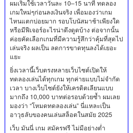
ผมเริ่มใช้เวลาวันละ 10–15 นาที ทดลอง
เกมใหม่ๆก่อนลงเงินจริง เพื่อมองว่าเกม
ไหนแตกบ่อยมาก รอบโบนัสมาช้าเพียงใด
หรือมีฟีเจอร์อะไรน่าดึงดูดบ้าง ต่อจากนั้น
ค่อยคัดเลือกเกมที่มีความรู้สึกว่าคุ้มที่สุดไป
เล่นจริง ผลเป็น ลดการขาดทุนลงได้เยอะ
แยะ
ยิ่งเวลานี้เว็บตรงหลายเว็บไซต์เปิดให้
ทดลองเล่นได้ทุกเกม ทุกค่ายแบบไม่จำกัด
เวลา บางเว็บไซต์ยังให้เครดิตเลียนแบบ
มากถึง 10,000 บาทต่อรอบด้วยซ้ำ ผมเลย
มองว่า “โหมดทดลองเล่น” นี่แหละเป็น
อาวุธลับของคนเล่นสล็อตในสมัย 2025
เว็บ มันนี่ เกม สมัครฟรี ไม่มีอย่างต่ำ