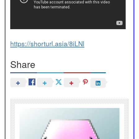
https://shorturl.asia/8iLNl
Share