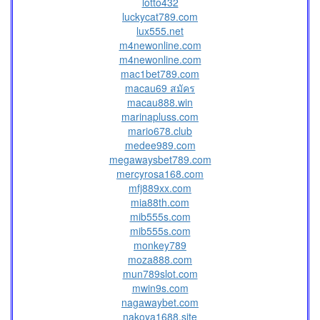
lotto432
luckycat789.com
lux555.net
m4newonline.com
m4newonline.com
mac1bet789.com
macau69 สมัคร
macau888.win
marinapluss.com
mario678.club
medee989.com
megawaysbet789.com
mercyrosa168.com
mfj889xx.com
mia88th.com
mib555s.com
mib555s.com
monkey789
moza888.com
mun789slot.com
mwin9s.com
nagawaybet.com
nakoya1688.site