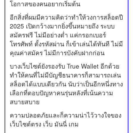
โอกาสของคนอยากเริ่มต้น
อีกสิ่งที่ผมมีความคิดว่าทำให้วงการสล็อตปี
2025 เปิดกว้างมากยิ่งขึ้นหมายถึง ระบบ
สมัครฟรี ไม่มีอย่างต่ำ แค่กรอกเบอร์
โทรศัพท์ ตั้งรหัสผ่าน ก็เข้าเล่นได้ทันที ไม่มี
คุณค่าสมัคร ไม่มีการบังคับฝากก่อน
บางเว็บไซต์ยังรองรับ True Wallet อีกด้วย
ทำให้คนที่ไม่มีบัญชีธนาคารก็สามารถเล่น
สล็อตได้แบบเดียวกัน นับว่าเป็นอีกหนึ่งทาง
เลือกที่ตอบปัญหาคนรุ่นหลังที่เน้นความ
สบายสบาย
ความปลอดภัยและก็ความน่าไว้วางใจของ
เว็บไซต์ตรง เว็บ มันนี่ เกม