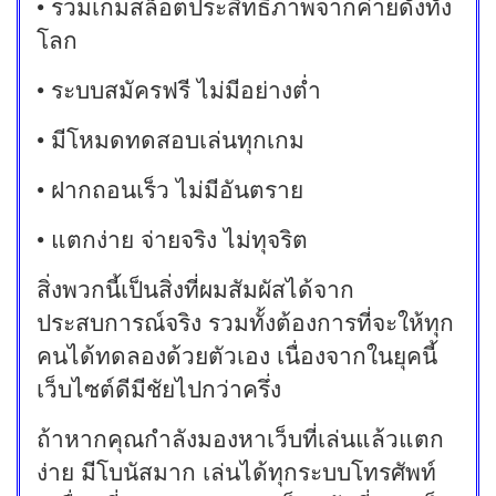
• รวมเกมสล็อตประสิทธิภาพจากค่ายดังทั้ง
โลก
• ระบบสมัครฟรี ไม่มีอย่างต่ำ
• มีโหมดทดสอบเล่นทุกเกม
• ฝากถอนเร็ว ไม่มีอันตราย
• แตกง่าย จ่ายจริง ไม่ทุจริต
สิ่งพวกนี้เป็นสิ่งที่ผมสัมผัสได้จาก
ประสบการณ์จริง รวมทั้งต้องการที่จะให้ทุก
คนได้ทดลองด้วยตัวเอง เนื่องจากในยุคนี้
เว็บไซต์ดีมีชัยไปกว่าครึ่ง
ถ้าหากคุณกำลังมองหาเว็บที่เล่นแล้วแตก
ง่าย มีโบนัสมาก เล่นได้ทุกระบบโทรศัพท์