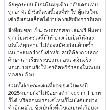
ถือทุกระบบ มีเกมใหม่ๆเข้ามาอัปเดตแทบ
ทุกอาทิตย์ ซึ่งที่ตรงนี้เองที่ทำให้ ผู้เล่นใหม่
เข้าถึงเกมสล็อตได้ง่ายดายเสียยิ่งกว่าที่เคย
สิ่งที่ผมชอบเป็น ระบบทดสอบเล่นฟรี ที่แทบ
ทุกเว็บตรงช่วงนี้มีให้ บางเว็บเปิดให้ลอง
เล่นได้ทุกค่าย ไม่ต้องสมัครก่อนด้วยซ้ำ
เหมาะสมอย่างยิ่งสำหรับคนที่ต้องการลอง
ศึกษาเล่าเรียนระบบเกมก่อนลงเงินจริง
แถมบางเกมยังให้เครดิตฟรีจำลองในระบบ
ทดสอบด้วย
รวมทั้งลักษณะเด่นที่สุดของเว็บตรงปี
2025หมายถึง”ไม่มีอย่างต่ำ” จะฝาก 1 บาท
ก็ได้ หรือถอนมากแค่ไหนก็ไม่บังคับอย่าง
ต่ำอีกต่อไป ซึ่งเป็นสิ่งที่เว็บเอเย่นต์เกือบจะ