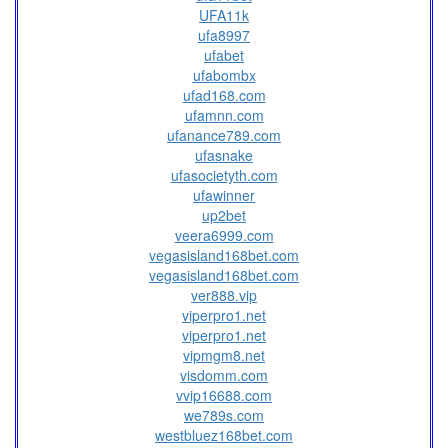
UFA11k
ufa8997
ufabet
ufabombx
ufad168.com
ufamnn.com
ufanance789.com
ufasnake
ufasocietyth.com
ufawinner
up2bet
veera6999.com
vegasisland168bet.com
vegasisland168bet.com
ver888.vip
viperpro1.net
viperpro1.net
vipmgm8.net
visdomm.com
vvip16688.com
we789s.com
westbluez168bet.com