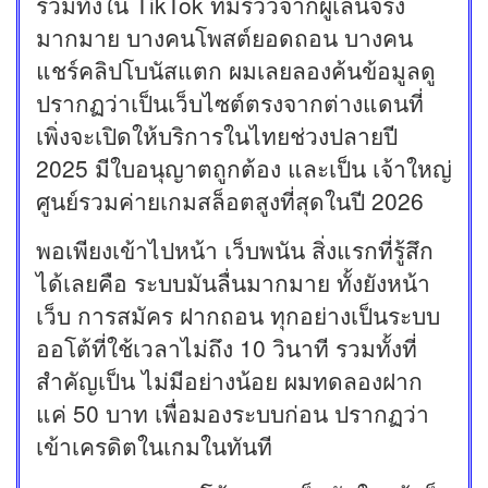
รวมทั้งใน TikTok ที่มีรีวิวจากผู้เล่นจริง
มากมาย บางคนโพสต์ยอดถอน บางคน
แชร์คลิปโบนัสแตก ผมเลยลองค้นข้อมูลดู
ปรากฏว่าเป็นเว็บไซต์ตรงจากต่างแดนที่
เพิ่งจะเปิดให้บริการในไทยช่วงปลายปี
2025 มีใบอนุญาตถูกต้อง และเป็น เจ้าใหญ่
ศูนย์รวมค่ายเกมสล็อตสูงที่สุดในปี 2026
พอเพียงเข้าไปหน้า เว็บพนัน สิ่งแรกที่รู้สึก
ได้เลยคือ ระบบมันลื่นมากมาย ทั้งยังหน้า
เว็บ การสมัคร ฝากถอน ทุกอย่างเป็นระบบ
ออโต้ที่ใช้เวลาไม่ถึง 10 วินาที รวมทั้งที่
สำคัญเป็น ไม่มีอย่างน้อย ผมทดลองฝาก
แค่ 50 บาท เพื่อมองระบบก่อน ปรากฏว่า
เข้าเครดิตในเกมในทันที