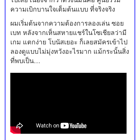
ความเบิกบานใจเต็มต้นแบบ ที่จริงจริง
ผมเริ่มต้นจากความต้องการลองเล่น ซอย
เบท หลังจากเห็นสหายแชร์ในโซเชียลว่ามี
เกม แตกง่าย โบนัสเยอะ ก็เลยสมัครเข้าไป
ลองดูแบบไม่มุ่งหวังอะไรมาก แม้กระนั้นสิ่ง
ที่พบเป็น…