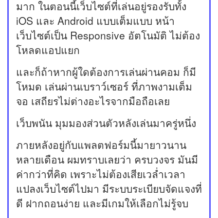
มาก ในตอนนี้เว็บไซต์ที่เล่นอยู่รองรับทั้ง
iOS และ Android แบบเต็มแบบ หน้า
เว็บไซต์เป็น Responsive อัตโนมัติ ไม่ต้อง
โหลดแอปแยก
และก็ถ้าหากผู้ใดต้องการเล่นผ่านคอม ก็มี
โหมด เล่นผ่านเบราว์เซอร์ ที่ภาพงามเต็ม
จอ เสถียรไม่ต่างอะไรจากมือถือเลย
เว็บพนัน มุมมองส่วนตัวหลังเล่นมาครู่หนึ่ง
ภายหลังอยู่กับแพลตฟอร์มนี้มายาวนาน
หลายเดือน ผมทราบเลยว่า ครบวงจร มันมี
ค่ากว่าที่คิด เพราะไม่ต้องเสียเวล่ำเวลา
แปลงเว็บไซต์ไปมา มีระบบระเบียบจัดแจงที่
ดี ฝากถอนง่าย และมีเกมให้เลือกไม่รู้จบ