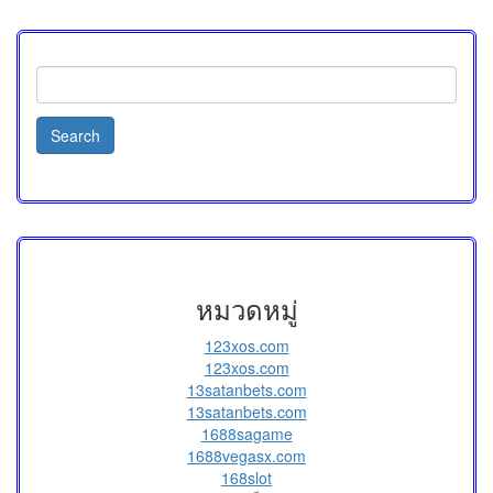
Search
for:
หมวดหมู่
123xos.com
123xos.com
13satanbets.com
13satanbets.com
1688sagame
1688vegasx.com
168slot