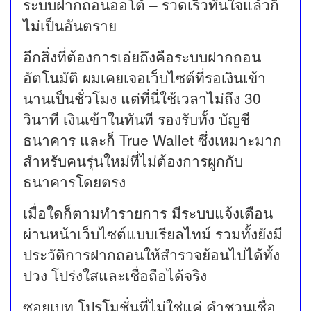
ระบบฝากถอนออโต้ – รวดเร็วทันใจแล้วก็
ไม่เป็นอันตราย
อีกสิ่งที่ต้องการเอ่ยถึงคือระบบฝากถอน
อัตโนมัติ ผมเคยเจอเว็บไซต์ที่รอเงินเข้า
นานเป็นชั่วโมง แต่ที่นี่ใช้เวลาไม่ถึง 30
วินาที เงินเข้าในทันที รองรับทั้ง บัญชี
ธนาคาร และก็ True Wallet ซึ่งเหมาะมาก
สำหรับคนรุ่นใหม่ที่ไม่ต้องการผูกกับ
ธนาคารโดยตรง
เมื่อใดก็ตามทำรายการ มีระบบแจ้งเตือน
ผ่านหน้าเว็บไซต์แบบเรียลไทม์ รวมทั้งยังมี
ประวัติการฝากถอนให้สำรวจย้อนไปได้ทั้ง
ปวง โปร่งใสและเชื่อถือได้จริง
ซอยเบท โปรโมชั่นที่ไม่ใช่แค่ คำชวนเชื่อ