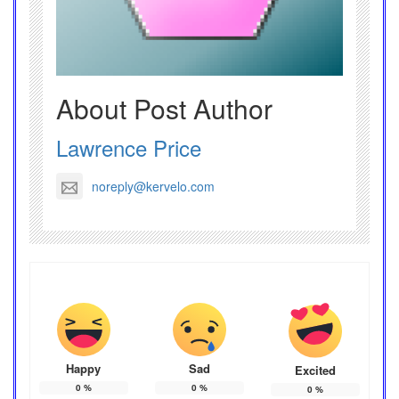
About Post Author
Lawrence Price
noreply@kervelo.com
Happy
Sad
Excited
0
%
0
%
0
%