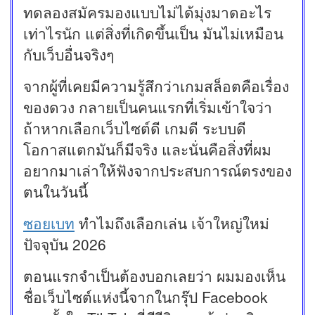
ทดลองสมัครมองแบบไม่ได้มุ่งมาดอะไร
เท่าไรนัก แต่สิ่งที่เกิดขึ้นเป็น มันไม่เหมือน
กับเว็บอื่นจริงๆ
จากผู้ที่เคยมีความรู้สึกว่าเกมสล็อตคือเรื่อง
ของดวง กลายเป็นคนแรกที่เริ่มเข้าใจว่า
ถ้าหากเลือกเว็บไซต์ดี เกมดี ระบบดี
โอกาสแตกมันก็มีจริง และนั่นคือสิ่งที่ผม
อยากมาเล่าให้ฟังจากประสบการณ์ตรงของ
ตนในวันนี้
ซอยเบท
ทำไมถึงเลือกเล่น เจ้าใหญ่ใหม่
ปัจจุบัน 2026
ตอนแรกจำเป็นต้องบอกเลยว่า ผมมองเห็น
ชื่อเว็บไซต์แห่งนี้จากในกรุ๊ป Facebook