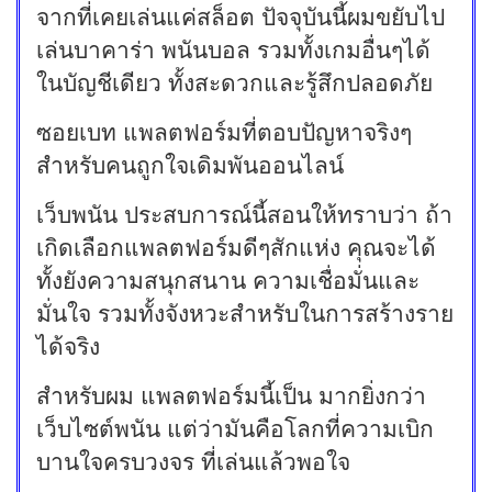
จากที่เคยเล่นแค่สล็อต ปัจจุบันนี้ผมขยับไป
เล่นบาคาร่า พนันบอล รวมทั้งเกมอื่นๆได้
ในบัญชีเดียว ทั้งสะดวกและรู้สึกปลอดภัย
ซอยเบท แพลตฟอร์มที่ตอบปัญหาจริงๆ
สำหรับคนถูกใจเดิมพันออนไลน์
เว็บพนัน ประสบการณ์นี้สอนให้ทราบว่า ถ้า
เกิดเลือกแพลตฟอร์มดีๆสักแห่ง คุณจะได้
ทั้งยังความสนุกสนาน ความเชื่อมั่นและ
มั่นใจ รวมทั้งจังหวะสำหรับในการสร้างราย
ได้จริง
สำหรับผม แพลตฟอร์มนี้เป็น มากยิ่งกว่า
เว็บไซต์พนัน แต่ว่ามันคือโลกที่ความเบิก
บานใจครบวงจร ที่เล่นแล้วพอใจ