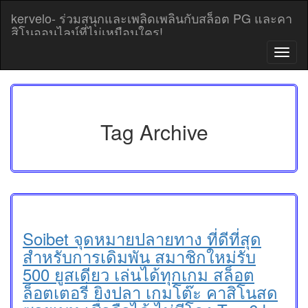
Skip
kervelo- ร่วมสนุกและเพลิดเพลินกับสล็อต PG และคา
to
สิโนออนไลน์ที่ไม่เหมือนใคร!
content
T
o
g
g
l
e
Tag Archive
n
a
v
i
g
a
t
i
Soibet จุดหมายปลายทาง ที่ดีที่สุด
o
สำหรับการเดิมพัน สมาชิกใหม่รับ
n
500 ยูสเดียว เล่นได้ทุกเกม สล็อต
ล็อตเตอรี่ ยิงปลา เกมโต๊ะ คาสิโนสด