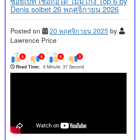
ซอยเบท เชื่อถือได้ ไม่มีโกง Top 6 by
Denis soibet 26 พฤศจิกายน 2026
Posted on
20 พฤศจิกายน 2025
by
Lawrence Price
0
0
0
0
Read Time:
5 Minute, 37 Second