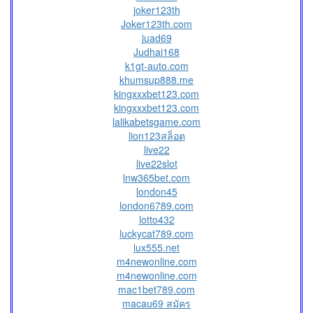
joker123th
Joker123th.com
juad69
Judhai168
k1gt-auto.com
khumsup888.me
kingxxxbet123.com
kingxxxbet123.com
lalikabetsgame.com
lion123สล็อต
live22
live22slot
lnw365bet.com
london45
london6789.com
lotto432
luckycat789.com
lux555.net
m4newonline.com
m4newonline.com
mac1bet789.com
macau69 สมัคร