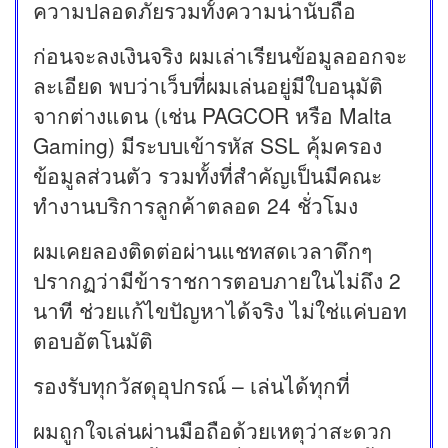
ความปลอดภัยรวมทั้งความน่านับถือ
ก่อนจะลงเงินจริง ผมเล่าเรียนข้อมูลออกจะ
ละเอียด พบว่าเว็บที่ผมเล่นอยู่มีใบอนุมัติ
จากต่างแดน (เช่น PAGCOR หรือ Malta
Gaming) มีระบบเข้ารหัส SSL คุ้มครอง
ข้อมูลส่วนตัว รวมทั้งที่สำคัญเป็นมีคณะ
ทำงานบริการลูกค้าตลอด 24 ชั่วโมง
ผมเคยลองติดต่อผ่านแชทสดเวลาดึกๆ
ปรากฏว่ามีข้าราชการตอบภายในไม่ถึง 2
นาที ช่วยแก้ไขปัญหาได้จริง ไม่ใช่แค่บอท
ตอบอัตโนมัติ
รองรับทุกวัสดุอุปกรณ์ – เล่นได้ทุกที่
ผมถูกใจเล่นผ่านมือถือด้วยเหตุว่าสะดวก