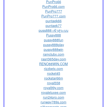
PunPro66
PunPro66.com
PunPro777
PunPro777.com
puntaek66
puntaek77
puss888 เข้าสู่ระบบ
Pussy888
pussy888fun
pussy888play
pussy888win
ramclubx.com
rasri365day.com
RENO88WIN.COM
rizzbetx.com
rocket45
rockstar66m
royal558
royal99y.com
royaleluxee.com
run24pro.com
runway789s.com
s2kgamewin.com