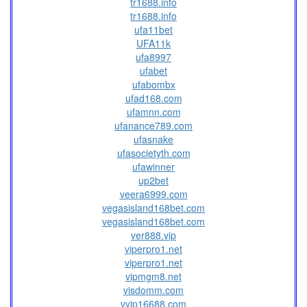
tr1688.info
tr1688.info
ufa11bet
UFA11k
ufa8997
ufabet
ufabombx
ufad168.com
ufamnn.com
ufanance789.com
ufasnake
ufasocietyth.com
ufawinner
up2bet
veera6999.com
vegasisland168bet.com
vegasisland168bet.com
ver888.vip
viperpro1.net
viperpro1.net
vipmgm8.net
visdomm.com
vvip16688.com