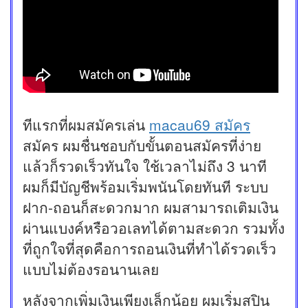
ทีแรกที่ผมสมัครเล่น
macau69 สมัคร
สมัคร ผมชื่นชอบกับขั้นตอนสมัครที่ง่าย
แล้วก็รวดเร็วทันใจ ใช้เวลาไม่ถึง 3 นาที
ผมก็มีบัญชีพร้อมเริ่มพนันโดยทันที ระบบ
ฝาก-ถอนก็สะดวกมาก ผมสามารถเติมเงิน
ผ่านแบงค์หรือวอเลทได้ตามสะดวก รวมทั้ง
ที่ถูกใจที่สุดคือการถอนเงินที่ทำได้รวดเร็ว
แบบไม่ต้องรอนานเลย
หลังจากเพิ่มเงินเพียงเล็กน้อย ผมเริ่มสปิน