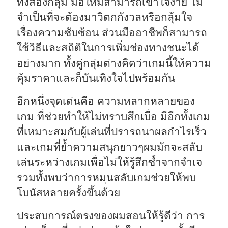
ทั้งสองกลุ่ม มือใหม่สามารถเข้าใจง่าย ไม่
จำเป็นที่จะต้องมาวิตกกังวลหรือกลุ้มใจ
เรื่องความซับซ้อน ส่วนมืออาชีพก็สามารถ
ใช้วิธีและสถิติในการเพิ่มช่องทางชนะได้
อย่างมาก ทั้งคู่กลุ่มต่างคิดว่าเกมนี้ให้ความ
คุ้มราคาและก็บันเทิงใจไปพร้อมกัน
อีกหนึ่งจุดเด่นคือ ความหลากหลายของ
เกม ที่ช่วยทำให้ไม่ทราบสึกเบื่อ มีอีกทั้งเกม
ที่เหมาะสมกับผู้เล่นที่ปรารถนาผลกำไรเร็ว
และเกมที่ย้ำความสนุกยาวๆผมมักจะสลับ
เล่นระหว่างเกมเพื่อไม่ให้รู้สึกซ้ำจากจำเจ
รวมทั้งพบว่าการหมุนสลับเกมช่วยให้พบ
โบนัสหลายครั้งขึ้นด้วย
ประสบการณ์ตรงของผมสอนให้รู้ดีว่า การ