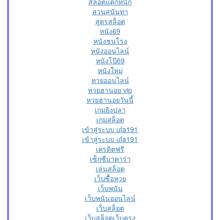
สล็อตแตกหนัก
สวนสุนันทา
สูตรสล็อต
หนัง69
หนังชนโรง
หนังออนไลน์
หนังโป๊69
หนังใหม่
หวยออนไลน์
หวยฮานอย vip
หวยฮานอยวันนี้
เกมยิงปลา
เกมสล็อต
เข้าสู่ระบบ ufa191
เข้าสู่ระบบ ufa191
เครดิตฟรี
เซ็กซี่บาคาร่า
เล่นสล็อต
เว็บซื้อหวย
เว็บพนัน
เว็บพนันออนไลน์
เว็บสล็อต
เว็บสล็อตเว็บตรง