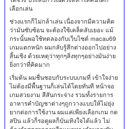
เลือกเล่น
ช่วงแรกก็ไม่กล้าเล่น เนื่องจากมีความคิด
ว่ามันซับซ้อน จะต้องใช้เคล็ดลับเยอะ แม้
กระนั้นพอใช้ทดลองกับเว็บไซต์ macau69
เกมแตกหนัก ผมกลับรู้สึกต่างออกไปอย่าง
สิ้นเชิง ด้วยเหตุว่าทุกๆสิ่งทุกๆอย่างมันง่าย
ยิ่งกว่าที่คิดมาก
เริ่มต้น ผมชื่นชอบกับระบบเกมที่ เข้าใจง่าย
ไม่ต้องมีพื้นฐานก็เล่นได้โดยทันที หน้าจอ
เกมสวยงาม สีสันกระจ่าง รวมทั้งรายการ
อาหารคำบัญชาต่างๆถูกวางแบบให้ไม่ยุ่ง
ยากต่อการใช้งาน ผมแค่เพียงเลือกเกม กด
สปิน แล้วก็รอดูผลก็บันเทิงใจได้แล้ว ไม่
ต้องจำสูตรยากๆหรือแนวทางคำนวณซับ