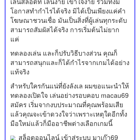
เล่นสล็อตที่ เล่นง่าย เข้าใจง่าย รวมทั้งมี
โอกาสทำกำไรได้จริง มิได้เป็นเพียงแค่คำ
โฆษณาชวนเชื่อ มันเป็นสิ่งที่ผู้เล่นทุกระดับ
สามารถสัมผัสได้จริง การเริ่มต้นไม่ยาก
แค่
ทดลองเล่น และก็ปรับวิธีบางส่วน คุณก็
สามารถสนุกและก็ได้กำไรจากเกมได้อย่าง
แท้จริง
สำหรับใครกันแน่ที่ยังลังเล ผมขอแนะนำให้
ทดลองเปิดใจ เล่นอย่างรอบคอบ macau69
สมัคร เริ่มจากงบประมาณที่คุณพร้อมเสีย
แล้วคุณจะเข้าดวงใจว่าเพราะเหตุใดอีกทั้ง
มือใหม่แล้วก็มืออาชีพต่างเลือกเกมนี้
สล็อตออนไลน์ เข้าสู่ระบบ มาเก๊า69