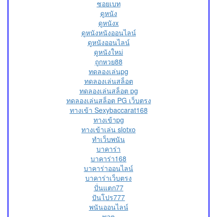
ซอยเบท
ดูหนัง
ดูหนังx
ดูหนังหนังออนไลน์
ดูหนังออนไลน์
ดูหนังใหม่
ถูกหวย88
ทดลองเล่นpg
ทดลองเล่นสล็อต
ทดลองเล่นสล็อต pg
ทดลองเล่นสล็อต PG เว็บตรง
ทางเข้า Sexybaccarat168
ทางเข้าpg
ทางเข้าเล่น slotxo
ทำเว็บพนัน
บาคาร่า
บาคาร่า168
บาคาร่าออนไลน์
บาคาร่าเว็บตรง
ปั่นแตก77
ปันโปร777
พนันออนไลน์
พอต