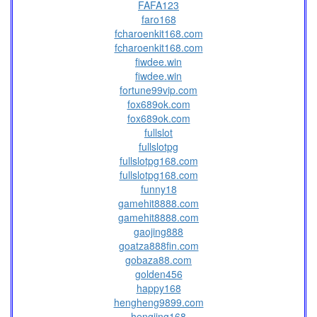
FAFA123
faro168
fcharoenkit168.com
fcharoenkit168.com
fiwdee.win
fiwdee.win
fortune99vip.com
fox689ok.com
fox689ok.com
fullslot
fullslotpg
fullslotpg168.com
fullslotpg168.com
funny18
gamehit8888.com
gamehit8888.com
gaojing888
goatza888fin.com
gobaza88.com
golden456
happy168
hengheng9899.com
hengjing168