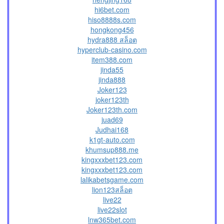
hi6bet.com
hiso8888s.com
hongkong456
hydra888 สล็อต
hyperclub-casino.com
item388.com
jinda55
jinda888
Joker123
joker123th
Joker123th.com
juad69
Judhai168
k1gt-auto.com
khumsup888.me
kingxxxbet123.com
kingxxxbet123.com
lalikabetsgame.com
lion123สล็อต
live22
live22slot
lnw365bet.com