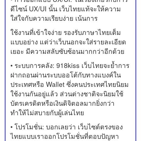
ดีไซน์ UX/UI นั้น เว็บไทยแท้จะให้ความ
ใส่ใจกับความเรียบง่าย เน้นการ
ใช้งานที่เข้าใจง่าย รองรับภาษาไทยเต็ม
แบบอย่าง แต่ว่าเว็บนอกจะใส่รายละเอียด
เยอะ มีความสลับซับซ้อนมากกว่าอีกด้วย
• ระบบการคลัง: 918kiss เว็บไทยจะย้ำการ
ฝากถอนผ่านระบบออโต้กับทางแบงค์ใน
ประเทศหรือ Wallet ซึ่งคนประเทศไทยนิยม
ใช้งานกันอยู่แล้ว ส่วนต่างชาติจะนิยมใช้
บัตรเครดิตหรือเงินดิจิตอลมากยิ่งกว่า
ทำให้ไม่สบายกับผู้เล่นไทย
• โปรโมชั่น: บอกเลยว่า เว็บไซต์ตรงของ
ไทยแบบเราออกโปรโมชั่นที่ตอบปัญหา