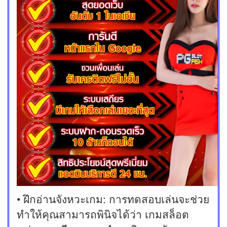
• ฝึกอ่านจังหวะเกม: การทดสอบเล่นจะช่วย
ทำให้คุณสามารถพินิจได้ว่า เกมสล็อต