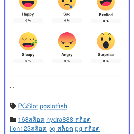
Happy
Sad
Excited
0
%
0
%
0
%
Sleepy
Angry
Surprise
0
%
0
%
0
%
…
PGSlot
pgslotfish
168สล็อต
hydra888 สล็อต
lion123สล็อต
pg สล็อต
pg สล็อต