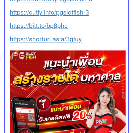
https://cutly.info/pgslotfish-3
https://bitt.to/bp8phc
https://shorturl.asia/3gtuy