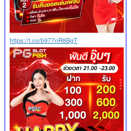
https://t.co/b977nR8BgT