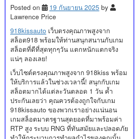
Posted on
19 กันยายน 2025
by
Lawrence Price
918kissauto
เว็บตรงคุณภาพสูงจาก
สล็อต918 พร้อมให้ท่านสนุกสนานกับเกม
สล็อตที่ดีที่สุดทุกๆวัน แตกหนักแตกจริง
แน่ๆ ลองเลย!
เว็บไซต์ตรงคุณภาพสูงจาก 918kiss พร้อม
ให้บริการแล้วในช่วงเวลานี้! สนุกกับเกม
สล็อตมากได้แต่ละวันตลอด 1 วัน ค้ำ
ประกันเลยว่า คุณควรต้องถูกใจกับเกม
918kissauto ของพวกเราอย่างแน่นอน
เกมสล็อตมาตรฐานสุดยอดที่มาพร้อมค่า
RTP สูง ระบบ RNG ที่ทันสมัยและปลอดภัย
ทำให้กระบวนการทำผลกำไรของคุณนั้น