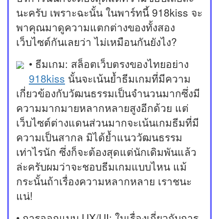
นะครับ เพราะฉะนั้น ในพาร์ทนี้ 918kiss จะ
พาคุณมาดูความแตกต่างของทั้งสอง
เว็บไซต์กันเลยว่า ไม่เหมือนกันยังไง?
• ธีมเกม: สล็อตเว็บตรงของไทยอย่าง
918kiss
นั้นจะเน้นย้ำธีมเกมที่มีความ
เกี่ยวข้องกับวัฒนธรรมเป็นจำนวนมากซึ่งมี
ความมากมายหลากหลายสูงอีกด้วย แต่
เว็บไซต์ต่างแดนส่วนมากจะเน้นเกมธีมที่มี
ความเป็นสากล มิได้ย้ำแนววัฒนธรรม
เท่าไรนัก ซึ่งก็จะต้องสุดแต่นักเดิมพันแล้ว
ล่ะครับผมว่าจะชอบธีมเกมแบบไหน แม้
กระนั้นถ้าเรื่องความหลากหลาย เราชนะ
แน่!
• การออกแบบ UX/UI: ในเรื่องเกี่ยวกับการ