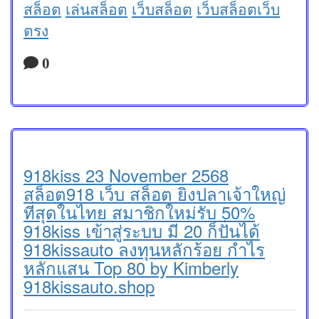
สล็อต
เล่นสล็อต
เว็บสล็อต
เว็บสล็อตเว็บ
ตรง
0
918kiss 23 November 2568
สล็อต918 เว็บ สล็อต ยิงปลาเจ้าใหญ่
ที่สุดในไทย สมาชิกใหม่รับ 50%
918kiss เข้าสู่ระบบ มี 20 ก็ปั่นได้
918kissauto ลงทุนหลักร้อย กำไร
หลักแสน Top 80 by Kimberly
918kissauto.shop