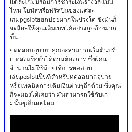
แต่ละเกมมีรอบการชำระเงินรางวัลแบบ
ไหน โบนัสหรือฟรีสปินของแต่ละ
เกมpgslotออกบ่อยมากในช่วงใด ซึ่งมันก็
จะมีผลให้คุณเพิ่มเบทได้อย่างถูกต้องมาก
ขึ้น
• ทดสอบอุบาย: คุณจะสามารถเริ่มต้นปรับ
เบทสูงหรือต่ำได้ตามต้องการ ซึ่งผู้คน
จำนวนไม่ใช้น้อยใช้การทดสอบ
เล่นpgslotเป็นที่สำหรับทดสอบกลอุบาย
หรือเทคนิคการเดินเงินต่างๆอีกด้วย ซึ่งคุณ
ก็จะมองได้เลยว่า มันสามารถใช้กับเก
มนั้นๆเห็นผลไหม