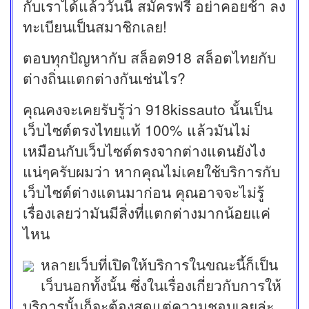
กับเราได้แล้ววันนี้ สมัครฟรี อย่าคอยช้า ลง
ทะเบียนเป็นสมาชิกเลย!
ตอบทุกปัญหากับ สล็อต918 สล็อตไทยกับ
ต่างถิ่นแตกต่างกันเช่นไร?
คุณคงจะเคยรับรู้ว่า 918kissauto นั้นเป็น
เว็บไซต์ตรงไทยแท้ 100% แล้วมันไม่
เหมือนกับเว็บไซต์ตรงจากต่างแดนยังไง
แน่ๆครับผมว่า หากคุณไม่เคยใช้บริการกับ
เว็บไซต์ต่างแดนมาก่อน คุณอาจจะไม่รู้
เรื่องเลยว่ามันมีสิ่งที่แตกต่างมากน้อยแค่
ไหน
หลายเว็บที่เปิดให้บริการในขณะนี้ก็เป็น
เว็บนอกทั้งนั้น ซึ่งในเรื่องเกี่ยวกับการให้
บริการนั้นก็จะต้องสุดแต่ความชอบเลยล่ะ