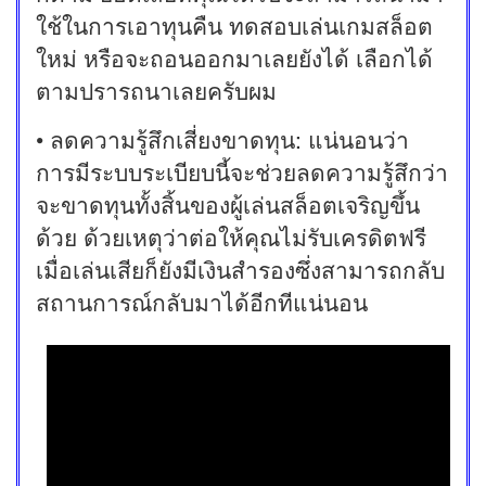
ใช้ในการเอาทุนคืน ทดสอบเล่นเกมสล็อต
ใหม่ หรือจะถอนออกมาเลยยังได้ เลือกได้
ตามปรารถนาเลยครับผม
• ลดความรู้สึกเสี่ยงขาดทุน: แน่นอนว่า
การมีระบบระเบียบนี้จะช่วยลดความรู้สึกว่า
จะขาดทุนทั้งสิ้นของผู้เล่นสล็อตเจริญขึ้น
ด้วย ด้วยเหตุว่าต่อให้คุณไม่รับเครดิตฟรี
เมื่อเล่นเสียก็ยังมีเงินสำรองซึ่งสามารถกลับ
สถานการณ์กลับมาได้อีกทีแน่นอน