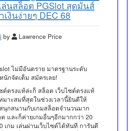
ล่นสล็อต PGSlot สุดมันส์
เงินง่ายๆ DEC 68
6
by
Lawrence Price
slot ไม่มีอันตราย มาตรฐานระดับ
ดหนักจัดเต็ม สมัครเลย!
์ตรงแท้ล่ะก็ สล็อต เว็บไซต์ตรงแท้
หมาะสมที่สุดในช่วงเวลานี้ยินดีให้
ด้สนุกสนานกับเกมสล็อตจำนวนมาก
ต และก็ค่ายเกมอื่นๆอีกมากกว่า 20
 เกม เล่นผ่านเว็บไซต์ได้ทันที การันตี