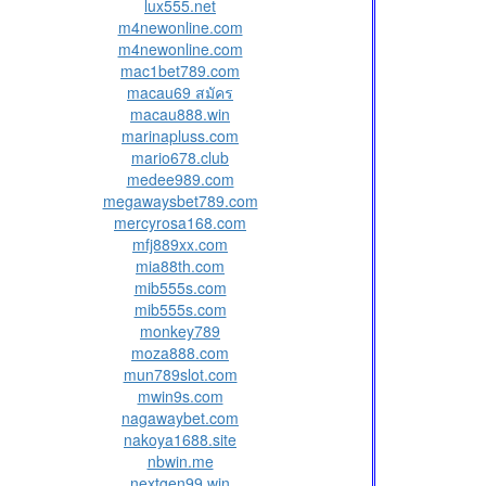
lux555.net
m4newonline.com
m4newonline.com
mac1bet789.com
macau69 สมัคร
macau888.win
marinapluss.com
mario678.club
medee989.com
megawaysbet789.com
mercyrosa168.com
mfj889xx.com
mia88th.com
mib555s.com
mib555s.com
monkey789
moza888.com
mun789slot.com
mwin9s.com
nagawaybet.com
nakoya1688.site
nbwin.me
nextgen99.win