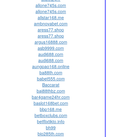
allone745s.com
allone745s.com
allstar168.me
ambnovabet.com
aress77.shop
aress77.shop
argus16888.com
asb9999.com
audi688.com
audi688.com
aungpao168.online
ba88th.com
babet555.com
Baccarat
baj88thbz.com
bar4game24hr.com
baslot168bet.com
bbp168.me
betboxclubs.com
betflixtikto.info
bh99
bio285th.com