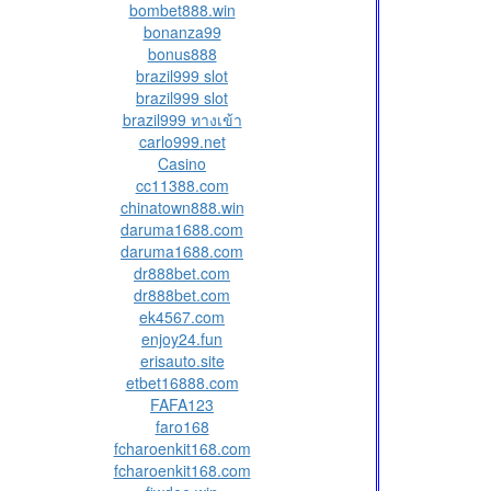
bombet888.win
bonanza99
bonus888
brazil999 slot
brazil999 slot
brazil999 ทางเข้า
carlo999.net
Casino
cc11388.com
chinatown888.win
daruma1688.com
daruma1688.com
dr888bet.com
dr888bet.com
ek4567.com
enjoy24.fun
erisauto.site
etbet16888.com
FAFA123
faro168
fcharoenkit168.com
fcharoenkit168.com