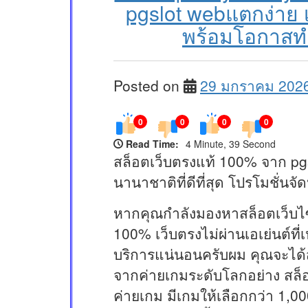
pgslot webแตกง่าย เ
พร้อมโอกาสทำ
Posted on
29 มกราคม 202
0
0
0
0
Read Time:
4 Minute, 39 Second
สล็อตเว็บตรงแท้ 100% จาก pg
นานาชาติที่ดีที่สุด โปรโมชั่นจั
หากคุณกำลังมองหาสล็อตเว็บไซต
100% เว็บตรงไม่ผ่านเอเย่นต์ที่เ
บริการแน่นอนครับผม คุณจะไ
จากค่ายเกมระดับโลกอย่าง สล็อ
ค่ายเกม มีเกมให้เลือกกว่า 1,000