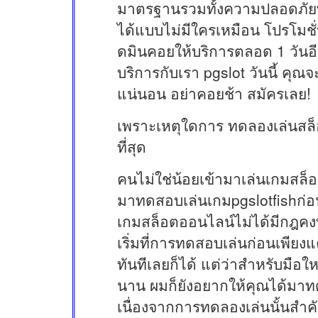
มาตรฐานรวมทั้งความปลอดภัยที่
ได้แบบไม่มีใครเหมือน โปรโมชั
ดมินคอยให้บริการตลอด 1 วันอี
บริการกับเรา pgslot วันนี้ คุ
แน่นอน อย่าคอยช้า สมัครเลย!
เพราะเหตุใดการ ทดลองเล่นสล็อต
ที่สุด
คนไม่ใช่น้อยเข้ามาเล่นเกมสล็
มาทดสอบเล่นเกมpgslotfishก่อน
เกมสล็อตออนไลน์ไม่ได้มีกฎคงที
เริ่มที่การทดสอบเล่นก่อนเพียง
ทันทีเลยก็ได้ แต่ว่าสำหรับมือให
นาน ผมก็ยังอยากให้คุณได้มาทดล
เนื่องจากการทดลองเล่นนั้นสำค