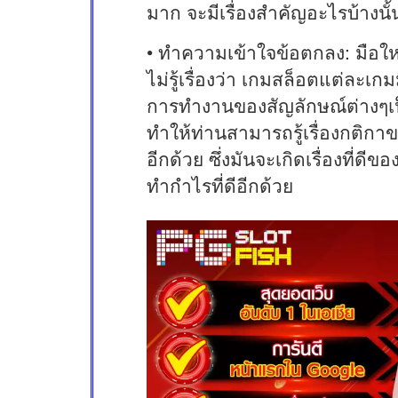
มาก จะมีเรื่องสำคัญอะไรบ้างนั
• ทำความเข้าใจข้อตกลง: มือให
ไม่รู้เรื่องว่า เกมสล็อตแต่ละเ
การทำงานของสัญลักษณ์ต่างๆเ
ทำให้ท่านสามารถรู้เรื่องกติกาข
อีกด้วย ซึ่งมันจะเกิดเรื่องที่ดี
ทำกำไรที่ดีอีกด้วย