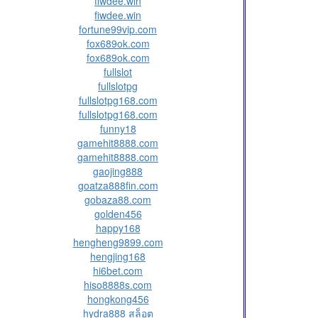
fiwdee.win
fiwdee.win
fortune99vip.com
fox689ok.com
fox689ok.com
fullslot
fullslotpg
fullslotpg168.com
fullslotpg168.com
funny18
gamehit8888.com
gamehit8888.com
gaojing888
goatza888fin.com
gobaza88.com
golden456
happy168
hengheng9899.com
hengjing168
hi6bet.com
hiso8888s.com
hongkong456
hydra888 สล็อต