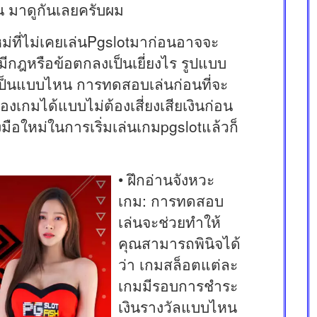
้น มาดูกันเลยครับผม
ม่ที่ไม่เคยเล่นPgslotมาก่อนอาจจะ
กมมีกฎหรือข้อตกลงเป็นเยี่ยงไร รูปแบบ
ป็นแบบไหน การทดสอบเล่นก่อนที่จะ
องเกมได้แบบไม่ต้องเสี่ยงเสียเงินก่อน
ของมือใหม่ในการเริ่มเล่นเกมpgslotแล้วก็
• ฝึกอ่านจังหวะ
เกม: การทดสอบ
เล่นจะช่วยทำให้
คุณสามารถพินิจได้
ว่า เกมสล็อตแต่ละ
เกมมีรอบการชำระ
เงินรางวัลแบบไหน