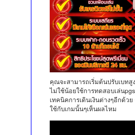
คุณจะสามารถเริ่มต้นปรับเบทสูง
ไม่ใช้น้อยใช้การทดสอบเล่นpgs
เทคนิคการเดินเงินต่างๆอีกด้วย
ใช้กับเกมนั้นๆเห็นผลไหม