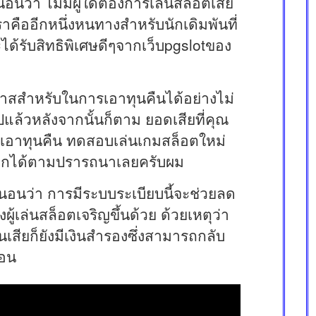
อนว่า ไม่มีผู้ใดต้องการเล่นสล็อตเสีย
คืออีกหนึ่งหนทางสำหรับนักเดิมพันที่
ะได้รับสิทธิพิเศษดีๆจากเว็บpgslotของ
อกาสสำหรับในการเอาทุนคืนได้อย่างไม่
ปแล้วหลังจากนั้นก็ตาม ยอดเสียที่คุณ
เอาทุนคืน ทดสอบเล่นเกมสล็อตใหม่
ือกได้ตามปรารถนาเลยครับผม
น่นอนว่า การมีระบบระเบียบนี้จะช่วยลด
ผู้เล่นสล็อตเจริญขึ้นด้วย ด้วยเหตุว่า
ล่นเสียก็ยังมีเงินสำรองซึ่งสามารถกลับ
นอน