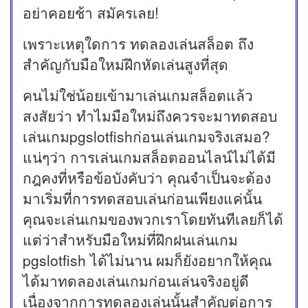
อย่าคอยช้า สมัครเลย!
เพราะเหตุใดการ ทดลองเล่นสล็อต ถึง
สำคัญกับมือใหม่ฝึกหัดเล่นสูงที่สุด
คนไม่ใช่น้อยเข้ามาเล่นเกมสล็อตแล้ว
สงสัยว่า ทำไมมือใหม่ถึงควรจะมาทดสอบ
เล่นเกมpgslotfishก่อนเล่นเกมจริงเสมอ?
แน่ๆว่า การเล่นเกมสล็อตออนไลน์ไม่ได้มี
กฎคงที่หรือข้อบังคับว่า คุณจำเป็นจะต้อง
มาเริ่มที่การทดสอบเล่นก่อนเพียงแค่นั้น
คุณจะเล่นเกมของพวกเราโดยทันทีเลยก็ได้
แต่ว่าสำหรับมือใหม่ที่ฝึกฝนเล่นเกม
pgslotfish ได้ไม่นาน ผมก็ยังอยากให้คุณ
ได้มาทดลองเล่นเกมก่อนเล่นจริงอยู่ดี
เนื่องจากการทดลองเล่นนั้นสำคัญต่อการ