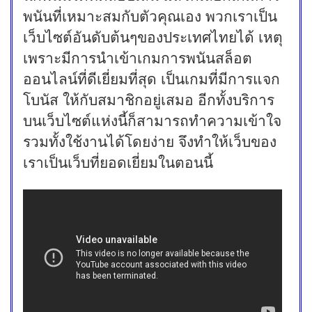
พนันที่เหมาะสมกับตัวคุณเอง พวกเราเป็น
เว็บไซต์อันดับต้นๆของประเทศไทยได้ เหตุ
เพราะมีการนำเข้าเกมการพนันสล็อต
ออนไลน์ที่ดีเยี่ยมที่สุด เป็นเกมที่มีการแจก
โบนัส ให้กับสมาชิกอยู่เสมอ อีกทั้งบริการ
บนเว็บไซต์แห่งนี้ก็สามารถทำความเข้าใจ
รวมทั้งใช้งานได้โดยง่าย จึงทำให้เว็บของ
เราเป็นเว็บที่ยอดเยี่ยมในตอนนี้