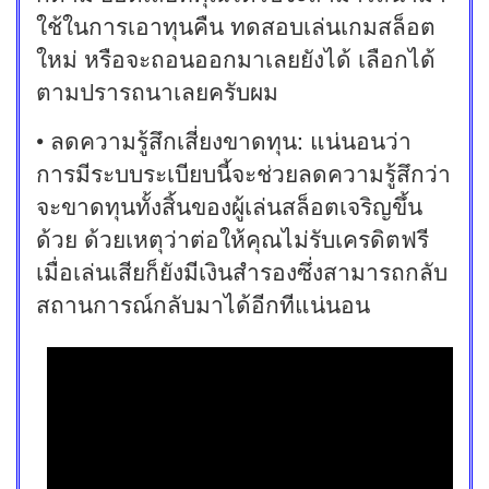
ใช้ในการเอาทุนคืน ทดสอบเล่นเกมสล็อต
ใหม่ หรือจะถอนออกมาเลยยังได้ เลือกได้
ตามปรารถนาเลยครับผม
• ลดความรู้สึกเสี่ยงขาดทุน: แน่นอนว่า
การมีระบบระเบียบนี้จะช่วยลดความรู้สึกว่า
จะขาดทุนทั้งสิ้นของผู้เล่นสล็อตเจริญขึ้น
ด้วย ด้วยเหตุว่าต่อให้คุณไม่รับเครดิตฟรี
เมื่อเล่นเสียก็ยังมีเงินสำรองซึ่งสามารถกลับ
สถานการณ์กลับมาได้อีกทีแน่นอน