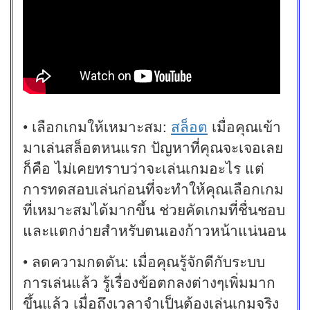
• เลือกเกมให้เหมาะสม:
สล็อต
เมื่อคุณเข้า
มาเล่นสล็อตหนแรก ปัญหาที่คุณจะเจอเลย
ก็คือ ไม่เคยทราบว่าจะเล่นเกมอะไร แต่
การทดสอบเล่นก่อนที่จะทำให้คุณเลือกเกม
ที่เหมาะสมได้มากขึ้น ช่วยคัดเกมที่ชื่นชอบ
และแตกง่ายสำหรับตนเองก้าวหน้าแน่นอน
• ลดความกดดัน: เมื่อคุณรู้จักดีกับระบบ
การเล่นแล้ว รู้เรื่องข้อตกลงต่างๆเพิ่มมาก
ขึ้นแล้ว เมื่อถึงเวลาจำเป็นต้องเล่นเกมจริง