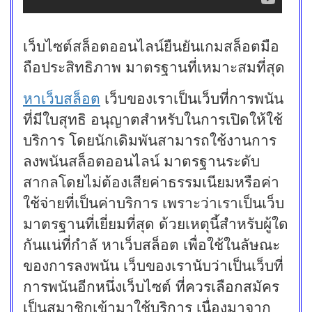
เว็บไซต์สล็อตออนไลน์ยืนยันเกมสล็อตมือ
ถือประสิทธิภาพ มาตรฐานที่เหมาะสมที่สุด
หาเว็บสล็อต
เว็บของเราเป็นเว็บที่การพนัน
ที่มีใบสุทธิ อนุญาตสำหรับในการเปิดให้ใช้
บริการ โดยนักเดิมพันสามารถใช้งานการ
ลงพนันสล็อตออนไลน์ มาตรฐานระดับ
สากลโดยไม่ต้องเสียค่าธรรมเนียมหรือค่า
ใช้จ่ายที่เป็นค่าบริการ เพราะว่าเราเป็นเว็บ
มาตรฐานที่เยี่ยมที่สุด ด้วยเหตุนี้สำหรับผู้ใด
กันแน่ที่กำลั หาเว็บสล็อต เพื่อใช้ในลัษณะ
ของการลงพนัน เว็บของเรานับว่าเป็นเว็บที่
การพนันอีกหนึ่งเว็บไซต์ ที่ควรเลือกสมัคร
เป็นสมาชิกเข้ามาใช้บริการ เนื่องมาจาก