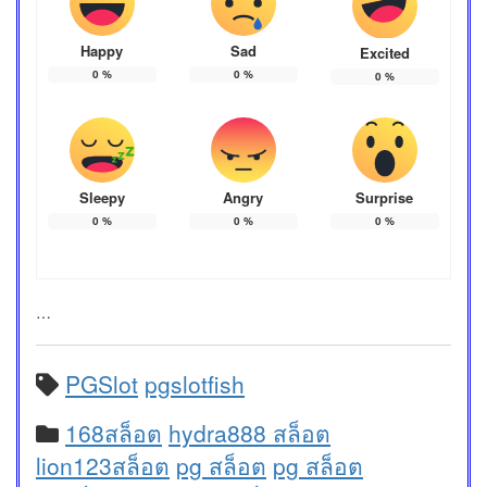
Happy
Sad
Excited
0
%
0
%
0
%
Sleepy
Angry
Surprise
0
%
0
%
0
%
…
PGSlot
pgslotfish
168สล็อต
hydra888 สล็อต
lion123สล็อต
pg สล็อต
pg สล็อต