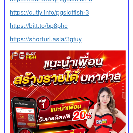
https://cutly.info/pgslotfish-3
https://bitt.to/bp8phc
https://shorturl.asia/3gtuy