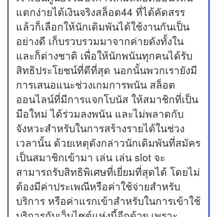
แตกง่ายได้เงินจริงสล็อต44 ที่ได้คัดสรร
แล้วก็เลือกให้นักเดิมพันได้ใช้งานกันเป็น
อย่างดี เก็บรวบรวมมาจากค่ายดังทั้งใน
และก็ต่างชาติ เพื่อให้นักพนันทุกคนได้รับ
สิทธิประโยชน์ที่ดีที่สุด นอกนั้นพวกเรายังมี
การเสนอแนะช่วงเกมการพนัน สล็อต
ออนไลน์ที่มีการแจกโบนัส ให้สมาชิกที่เป็น
มือใหม่ ได้ร่วมลงพนัน และไม่พลาดกับ
จังหวะสำหรับในการสร้างรายได้ในช่วง
เวลานั้น ด้วยเหตุดังกล่าวนักเดิมพันที่สมัคร
เป็นสมาชิกเข้ามา เล่น เล่น slot จะ
สามารถรับสิทธิพิเศษที่เยี่ยมที่สุดได้ โดยไม่
ต้องมีค่าประเพณีหรือค่าใช้จ่ายสำหรับ
บริการ หรือค่าแรกเข้าสำหรับในการเข้าใช้
บริการกับเว็บไซต์แห่งนี้อีกด้วย เพราะ