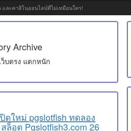
G และคาสิโนออนไลน์ที่ไม่เหมือนใคร!
ry Archive
เว็บตรง แตกหนัก
ปิดใหม่ pgslotfish ทดลอง
n สล็อต Pgslotfish3.com 26