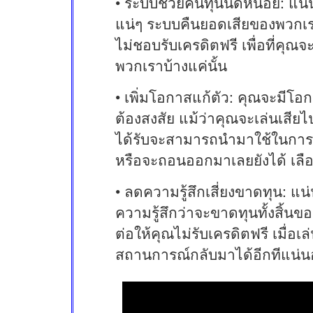
• ระบบช่วยคืนทุนนิดหน่อย: แน่น
แน่ๆ ระบบคืนยอดเสียของพวกเรา
ไม่ชอบรับเครดิตฟรี เพื่อที่คุณจ
พวกเราบ้างแค่นั้น
• เพิ่มโอกาสแก้ตัว: คุณจะมีโ
ต้องสงสัย แม้ว่าคุณจะเล่นเสียไ
ได้รับจะสามารถนำมาใช้ในการ
หรือจะถอนออกมาเลยยังได้ เล
• ลดความรู้สึกเสี่ยงขาดทุน: แ
ความรู้สึกว่าจะขาดทุนทั้งสิ้นของ
ต่อให้คุณไม่รับเครดิตฟรี เมื่อเ
สถานการณ์กลับมาได้อีกทีแน่