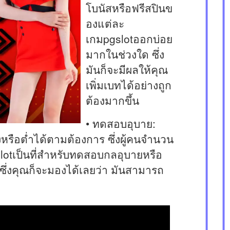
โบนัสหรือฟรีสปินข
องแต่ละ
เกมpgslotออกบ่อย
มากในช่วงใด ซึ่ง
มันก็จะมีผลให้คุณ
เพิ่มเบทได้อย่างถูก
ต้องมากขึ้น
• ทดสอบอุบาย:
หรือต่ำได้ตามต้องการ ซึ่งผู้คนจำนวน
lotเป็นที่สำหรับทดสอบกลอุบายหรือ
 ซึ่งคุณก็จะมองได้เลยว่า มันสามารถ