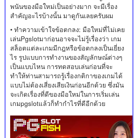
พนันของมือใหม่เป็นอย่างมาก จะมีเรื่อง
สำคัญอะไรบ้างนั้น มาดูกันเลยครับผม
• ทำความเข้าใจข้อตกลง: มือใหม่ที่ไม่เคย
เล่นPgslotมาก่อนอาจจะไม่รู้เรื่องว่า เกม
สล็อตแต่ละเกมมีกฎหรือข้อตกลงเป็นเยี่ยง
ไร รูปแบบการทำงานของสัญลักษณ์ต่างๆ
เป็นแบบไหน การทดสอบเล่นก่อนที่จะ
ทำให้ท่านสามารถรู้เรื่องกติกาของเกมได้
แบบไม่ต้องเสี่ยงเสียเงินก่อนอีกด้วย ซึ่งมัน
จะเกิดเรื่องที่ดีของมือใหม่ในการเริ่มเล่น
เกมpgslotแล้วก็ทำกำไรที่ดีอีกด้วย