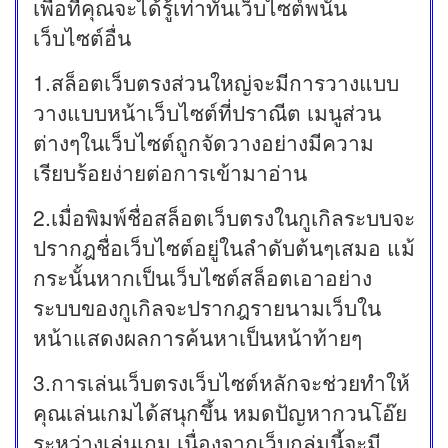
เพื่อที่คุณจะได้รู้เท่าทันเว็บไซต์พนัน
เว็บไซต์อื่น
1.สล็อตเว็บตรงส่วนใหญ่จะมีการวางแบบ
วางแบบหน้าเว็บไซต์ที่ปราณีต เมนูส่วน
ต่างๆในเว็บไซต์ถูกจัดวางอย่างมีความ
เรียบร้อยง่ายต่อการเข้ามาอ่าน
2.เมื่อพิมพ์ชื่อสล็อตเว็บตรงในกูเกิลระบบจะ
ปรากฎชื่อเว็บไซต์อยู่ในลำดับต้นๆเสมอ แม้
กระนั้นหากเป็นเว็บไซต์สล็อตเอาอย่าง
ระบบของกูเกิลจะปรากฎรายนามเว็บใน
หน้าแสดงผลการค้นหาเป็นหน้าท้ายๆ
3.การเล่นเว็บตรงเว็บไซต์หลักจะช่วยทำให้
คุณเล่นเกมได้สนุกขึ้น หมดปัญหากวนโอ๊ย
ระหว่างเล่นเกม เนื่องจากเว็บกลุ่มนี้จะมี