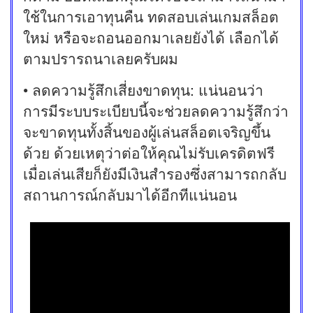
ใช้ในการเอาทุนคืน ทดสอบเล่นเกมสล็อต
ใหม่ หรือจะถอนออกมาเลยยังได้ เลือกได้
ตามปรารถนาเลยครับผม
• ลดความรู้สึกเสี่ยงขาดทุน: แน่นอนว่า
การมีระบบระเบียบนี้จะช่วยลดความรู้สึกว่า
จะขาดทุนทั้งสิ้นของผู้เล่นสล็อตเจริญขึ้น
ด้วย ด้วยเหตุว่าต่อให้คุณไม่รับเครดิตฟรี
เมื่อเล่นเสียก็ยังมีเงินสำรองซึ่งสามารถกลับ
สถานการณ์กลับมาได้อีกทีแน่นอน