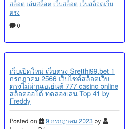
สล็อต
เล่นสล็อต
เว็บสล็อต
เว็บสล็อตเว็บ
ตรง
0
เว็บเปิดใหม่ เว็บตรง Sretthi99.bet 1
กรกฎาคม 2566 เว็บไซต์สล็อตเว็บ
ตรงไม่ผ่านเอเย่นต์ 777 casino online
สล็อตออโต้ ทดลองเล่น Top 41 by
Freddy
Posted on
9 กรกฎาคม 2023
by