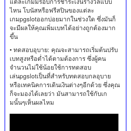
แต่ละเกมมีรอบการชำระเงินรางวัลแบบ
ไหน โบนัสหรือฟรีสปินของแต่ละ
เกมpgslotออกบ่อยมากในช่วงใด ซึ่งมันก็
จะมีผลให้คุณเพิ่มเบทได้อย่างถูกต้องมาก
ขึ้น
• ทดสอบอุบาย: คุณจะสามารถเริ่มต้นปรับ
เบทสูงหรือต่ำได้ตามต้องการ ซึ่งผู้คน
จำนวนไม่ใช้น้อยใช้การทดสอบ
เล่นpgslotเป็นที่สำหรับทดสอบกลอุบาย
หรือเทคนิคการเดินเงินต่างๆอีกด้วย ซึ่งคุณ
ก็จะมองได้เลยว่า มันสามารถใช้กับเก
มนั้นๆเห็นผลไหม