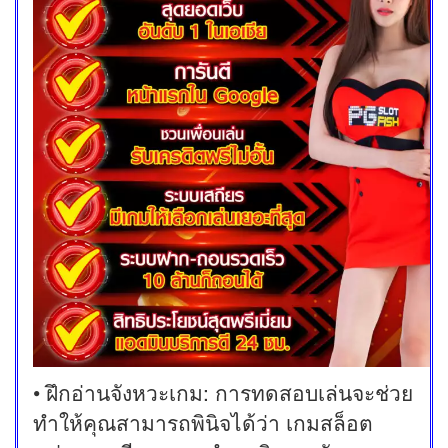
• ฝึกอ่านจังหวะเกม: การทดสอบเล่นจะช่วย
ทำให้คุณสามารถพินิจได้ว่า เกมสล็อต