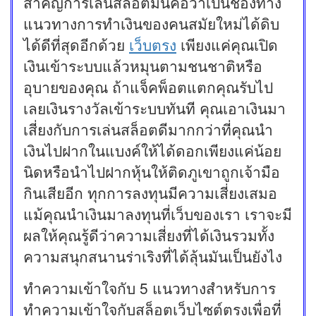
สำคัญการเล่นสล็อตมันคือว่าเป็นช่องทาง
แนวทางการทำเงินของคนสมัยใหม่ได้ดิบ
ได้ดีที่สุดอีกด้วย
เว็บตรง
เพียงแค่คุณเปิด
เงินเข้าระบบแล้วหมุนตามชนชาติหรือ
อุบายของคุณ ถ้าแจ็คพ็อตแตกคุณรับไป
เลยเงินรางวัลเข้าระบบทันที คุณเอาเงินมา
เสี่ยงกับการเล่นสล็อตดีมากกว่าที่คุณนำ
เงินไปฝากในแบงค์ให้ได้ดอกเพียงแค่น้อย
นิดหรือนำไปฝากหุ้นให้ติดภูเขาถูกเจ้ามือ
กินเสียอีก ทุกการลงทุนมีความเสี่ยงเสมอ
แม้คุณนำเงินมาลงทุนที่เว็บของเรา เราจะมี
ผลให้คุณรู้ดีว่าความเสี่ยงที่ได้เงินรวมทั้ง
ความสนุกสนานร่าเริงที่ได้ลุ้นมันเป็นยังไง
ทำความเข้าใจกับ 5 แนวทางสำหรับการ
ทำความเข้าใจกับสล็อตเว็บไซต์ตรงเพื่อที่