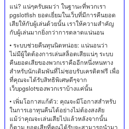
แน่? แน่ๆครับผมว่า ในฐานะที่พวกเรา
pgslotfish ยอดเยี่ยมในเว็บที่มีการคืนยอด
เสียให้กับผู้เล่นด้วยนั้น เราให้ความสำคัญ
กับผู้เล่นมากยิ่งกว่าการตลาดแน่นอน
• ระบบช่วยคืนทุนนิดหน่อย: แน่นอนว่า
ไม่มีผู้ใดต้องการเล่นสล็อตเสียแน่ๆ ระบบ
คืนยอดเสียของพวกเราคืออีกหนึ่งหนทาง
สำหรับนักเดิมพันที่ไม่ชอบรับเครดิตฟรี เพื่อ
ที่คุณจะได้รับสิทธิพิเศษดีๆจาก
เว็บpgslotของพวกเราบ้างแค่นั้น
• เพิ่มโอกาสแก้ตัว: คุณจะมีโอกาสสำหรับ
ในการเอาทุนคืนได้อย่างไม่ต้องสงสัย
แม้ว่าคุณจะเล่นเสียไปแล้วหลังจากนั้น
ก็ตาม ยอดเสียที่คุณได้รับจะสามารถนำมา