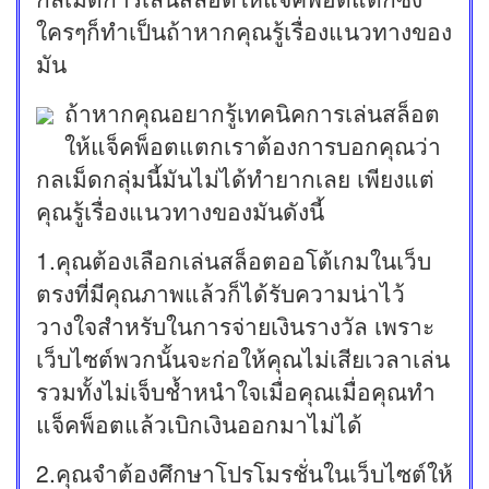
ใครๆก็ทำเป็นถ้าหากคุณรู้เรื่องแนวทางของ
มัน
ถ้าหากคุณอยากรู้เทคนิคการเล่นสล็อต
ให้แจ็คพ็อตแตกเราต้องการบอกคุณว่า
กลเม็ดกลุ่มนี้มันไม่ได้ทำยากเลย เพียงแต่
คุณรู้เรื่องแนวทางของมันดังนี้
1.คุณต้องเลือกเล่นสล็อตออโต้เกมในเว็บ
ตรงที่มีคุณภาพแล้วก็ได้รับความน่าไว้
วางใจสำหรับในการจ่ายเงินรางวัล เพราะ
เว็บไซต์พวกนั้นจะก่อให้คุณไม่เสียเวลาเล่น
รวมทั้งไม่เจ็บช้ำหนำใจเมื่อคุณเมื่อคุณทำ
แจ็คพ็อตแล้วเบิกเงินออกมาไม่ได้
2.คุณจำต้องศึกษาโปรโมรชั่นในเว็บไซต์ให้