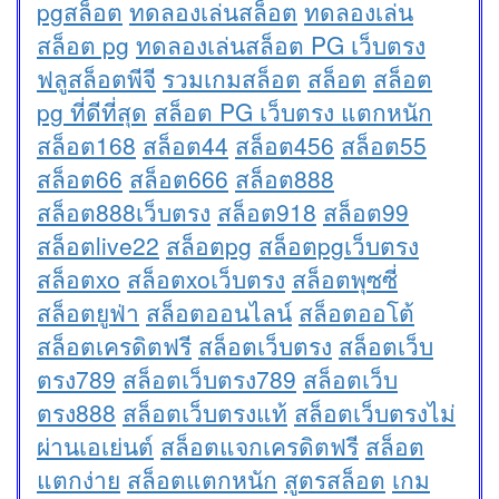
pgสล็อต
ทดลองเล่นสล็อต
ทดลองเล่น
สล็อต pg
ทดลองเล่นสล็อต PG เว็บตรง
ฟลูสล็อตพีจี
รวมเกมสล็อต
สล็อต
สล็อต
pg ที่ดีที่สุด
สล็อต PG เว็บตรง แตกหนัก
สล็อต168
สล็อต44
สล็อต456
สล็อต55
สล็อต66
สล็อต666
สล็อต888
สล็อต888เว็บตรง
สล็อต918
สล็อต99
สล็อตlive22
สล็อตpg
สล็อตpgเว็บตรง
สล็อตxo
สล็อตxoเว็บตรง
สล็อตพุซซี่
สล็อตยูฟ่า
สล็อตออนไลน์
สล็อตออโต้
สล็อตเครดิตฟรี
สล็อตเว็บตรง
สล็อตเว็บ
ตรง789
สล็อตเว็บตรง789
สล็อตเว็บ
ตรง888
สล็อตเว็บตรงแท้
สล็อตเว็บตรงไม่
ผ่านเอเย่นต์
สล็อตแจกเครดิตฟรี
สล็อต
แตกง่าย
สล็อตแตกหนัก
สูตรสล็อต
เกม