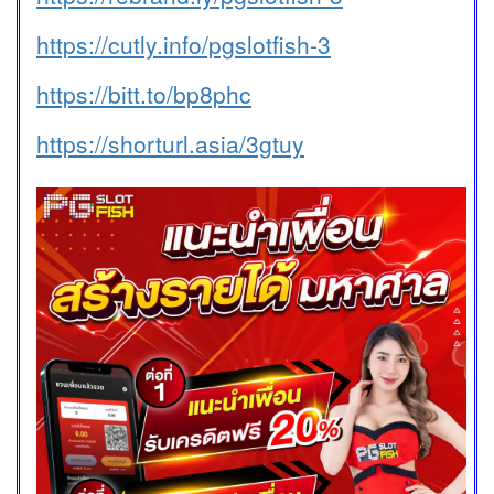
https://cutly.info/pgslotfish-3
https://bitt.to/bp8phc
https://shorturl.asia/3gtuy