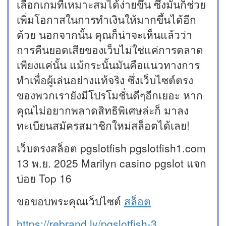
เลือกเกมที่เหมาะสมได้ง่ายขึ้น ซึ่งมันก็ช่วย
เพิ่มโอกาสในการทำเงินให้มากขึ้นได้อีก
ด้วย นอกจากนั้น คุณก็น่าจะเห็นแล้วว่า
การคืนยอดเสียของเว็บไม่ใช่แค่การตลาด
เพียงแค่นั้น แม้กระนั้นมันคือแนวทางการ
ทำเพื่อผู้เล่นอย่างแท้จริง ซึ่งเว็บไซต์ตรง
ของพวกเรายังมีโปรโมชั่นดีๆอีกเยอะ หาก
คุณไม่อยากพลาดสิทธิพิเศษล่ะก็ มาลง
ทะเบียนสมัครสมาชิกใหม่สล็อตได้เลย!
เว็บตรงสล็อต pgslotfish pgslotfish1.com
13 พ.ย. 2025 Marilyn casino pgslot แจก
บ่อย Top 16
ขอขอบพระคุณเว็ปไซต์
สล็อต
https://rebrand.ly/pgslotfish-3