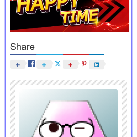
Share