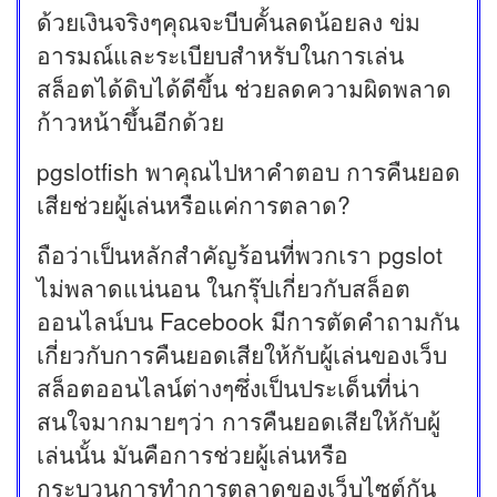
ด้วยเงินจริงๆคุณจะบีบคั้นลดน้อยลง ข่ม
อารมณ์และระเบียบสำหรับในการเล่น
สล็อตได้ดิบได้ดีขึ้น ช่วยลดความผิดพลาด
ก้าวหน้าขึ้นอีกด้วย
pgslotfish พาคุณไปหาคำตอบ การคืนยอด
เสียช่วยผู้เล่นหรือแค่การตลาด?
ถือว่าเป็นหลักสำคัญร้อนที่พวกเรา pgslot
ไม่พลาดแน่นอน ในกรุ๊ปเกี่ยวกับสล็อต
ออนไลน์บน Facebook มีการตัดคำถามกัน
เกี่ยวกับการคืนยอดเสียให้กับผู้เล่นของเว็บ
สล็อตออนไลน์ต่างๆซึ่งเป็นประเด็นที่น่า
สนใจมากมายๆว่า การคืนยอดเสียให้กับผู้
เล่นนั้น มันคือการช่วยผู้เล่นหรือ
กระบวนการทำการตลาดของเว็บไซต์กัน