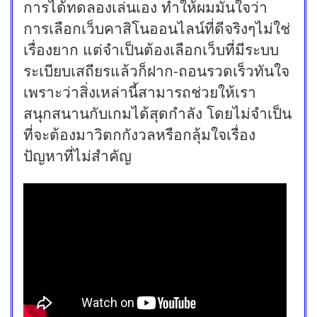
การได้ทดลองเล่นเอง ทำให้ผมมั่นใจว่า
การเลือกเว็บคาสิโนออนไลน์ที่ดีจริงๆไม่ใช่
เรื่องยาก แต่จำเป็นต้องเลือกเว็บที่มีระบบ
ระเบียบเสถียรแล้วก็ฝาก-ถอนรวดเร็วทันใจ
เพราะว่าสิ่งเหล่านี้สามารถช่วยให้เรา
สนุกสนานกับเกมได้สุดกำลัง โดยไม่จำเป็น
ที่จะต้องมาวิตกกังวลหรือกลุ้มใจเรื่อง
ปัญหาที่ไม่สำคัญ