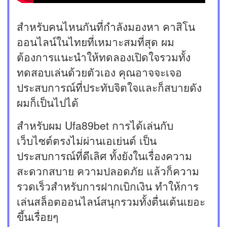
สำหรับคนไหนกันที่กำลังมองหา คาสิโน
ออนไลน์ในไทยที่เหมาะสมที่สุด ผม
ต้องการแนะนำให้ทดลองเปิดใจรวมทั้ง
ทดสอบเล่นด้วยตัวเอง คุณอาจจะเจอ
ประสบการณ์ที่ประทับจิตใจและก็สบายดัง
ผมก็เป็นไปได้
สำหรับผม Ufa89bet การได้เล่นกับ
เว็บไซต์ตรงไม่ผ่านเอเย่นต์ เป็น
ประสบการณ์ที่ดีเลิศ ทั้งยังในเรื่องความ
สะดวกสบาย ความปลอดภัย แล้วก็ความ
รวดเร็วสำหรับการฝากเบิกเงิน ทำให้การ
เล่นสล็อตออนไลน์สนุกรวมทั้งตื่นเต้นเยอะ
ขึ้นเรื่อยๆ