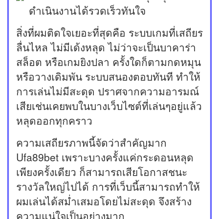
ดำเนินงานได้รวดเร็วทันใจ
สิ่งที่ผมติดใจเยอะที่สุดคือ ระบบเกมที่เสถียร
ลื่นไหล ไม่มีเด้งหลุด ไม่ว่าจะเป็นบาคาร่า
สล็อต หรือเกมยิงปลา ครั้งใดก็ตามกดหมุน
หรือวางเดิมพัน ระบบสนองตอบทันที ทำให้
การเล่นไม่มีสะดุด ปราศจากความอารมณ์
เสียเช่นเคยพบในบางเว็บไซต์ที่เล่นๆอยู่แล้ว
หลุดออกทุกคราว
ความเสถียรภาพนี้จัดว่าสำคัญมาก
Ufa89bet เพราะบางครั้งแค่กระดอนหลุด
เพียงครั้งเดียว ก็สามารถเสียโอกาสชนะ
รางวัลใหญ่ไปได้ การที่เว็บนี้สามารถทำให้
ผมเล่นได้สม่ำเสมอโดยไม่สะดุด จึงสร้าง
ความแน่ใจเป็นอย่างมาก