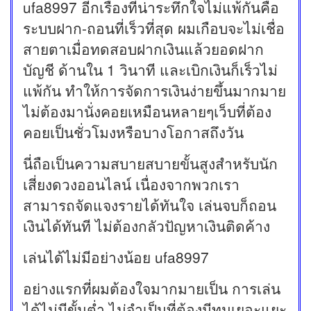
ufa8997 อีกเรื่องที่น่าระทึกใจไม่แพ้กันคือ
ระบบฝาก-ถอนที่เร็วที่สุด ผมเกือบจะไม่เชื่อ
สายตาเมื่อทดสอบฝากเงินแล้วยอดฝาก
บัญชี ด้านใน 1 วินาที และเบิกเงินก็เร็วไม่
แพ้กัน ทำให้การจัดการเงินง่ายขึ้นมากมาย
ไม่ต้องมานั่งคอยเหมือนหลายๆเว็บที่ต้อง
คอยเป็นชั่วโมงหรือบางโอกาสถึงวัน
นี่ถือเป็นความสบายสบายขั้นสูงสำหรับนัก
เสี่ยงดวงออนไลน์ เนื่องจากพวกเรา
สามารถจัดแจงรายได้ทันใจ เล่นจบก็ถอน
เงินได้ทันที ไม่ต้องกลัวปัญหาเงินติดค้าง
เล่นได้ไม่มีอย่างน้อย ufa8997
อย่างแรกที่ผมต้องใจมากมายเป็น การเล่น
ได้ไม่มีขั้นต่ำ ไม่จำเป็นที่ต้องมีทุนเยอะแยะ