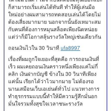
ก็สามารถเริ่มเล่นได้ทันที ทำให้ผู้เล่นมือ
ใหม่อย่างผมสามารถทดสอบเล่นได้โดยไม่
ต้องเสี่ยงมากมาย นอกจากนั้นยังเหมาะสม
กับคนที่ต้องการหมุนสล็อตเพียงนิดหน่อย
แต่ว่าก็มีโอกาสลุ้นรางวัลใหญ่เช่นเดียวกัน
ถอนเงินไวใน 30 วินาที
ufa8997
เรื่องที่ผมถูกใจเยอะที่สุดคือ การถอนเงินที่
เร็ว ผมเคยถอนเงินคราวหนึ่งเพียงแค่ไม่กี่
คลิก เงินฝากบัญชี ข้างใน 30 วินาทีเพียง
แค่นั้น เรียกได้ว่าไวมากมาย ไม่ต้องรอ
นานเสมือนเว็บเอเย่นต์ทั่วไป แนวทางการ
ทำธุรกรรมแบบนี้ทำให้มีความรู้สึกมั่นอก
มั่นใจรวมทั้งสุขใจเวลาชนะรางวัล