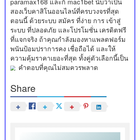
paramax168 และก็ mac1bet นับว่าเป็น
สองเว็บคาสิโนออนไลน์ที่ครบวงจรที่สุด
ตอนนี้ ด้วยระบบ สมัคร ที่ง่าย การ เข้าสู่
ระบบ ที่ปลอดภัย และโปรโมชั่น เครดิตฟรี
ที่แจกจริง ถ้าคุณกำลังมองหาแพลตฟอร์ม
พนันป้อมปราการคง เชื่อถือได้ และให้
ความคุ้มราคาเยอะที่สุด ทั้งคู่ตัวเลือกนี้เป็น
คำตอบที่คุณไม่สมควรพลาด
Share