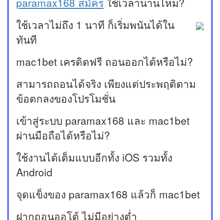
paramax168 สมัคร
ใช้เวลานานไหม?
ใช้เวลาไม่ถึง 1 นาที ก็เริ่มพนันได้ใน
ทันที
mac1bet เครดิตฟรี ถอนออกได้หรือไม่?
สามารถถอนได้จริง เพียงแต่ประพฤติตาม
ข้อตกลงของโปรโมชั่น
เข้าสู่ระบบ paramax168 และ mac1bet
ผ่านมือถือได้หรือไม่?
ใช้งานได้เต็มแบบอีกทั้ง iOS รวมทั้ง
Android
จุดแข็งของ paramax168 แล้วก็ mac1bet
ฝากถอนออโต้ ไม่มีอย่างต่ำ