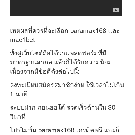
เหตุผลที่ควรที่จะเลือก paramax168 และ
mac1bet
ทั้งคู่เว็บไซต์ถือได้ว่าแพลตฟอร์มที่มี
มาตรฐานสากล แล้วก็ได้รับความนิยม
เนื่องจากมีข้อดีดังต่อไปนี้:
ลงทะเบียนสมัครสมาชิกง่าย ใช้เวลาไม่เกิน
1 นาที
ระบบฝาก-ถอนออโต้ รวดเร็วด้านใน 30
วินาที
โปรโมชั่น paramax168 เครดิตฟรี และก็