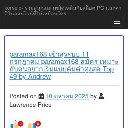
Skip
kervelo- ร่วมสนุกและเพลิดเพลินกับสล็อต PG และคา
to
สิโนออนไลน์ที่ไม่เหมือนใคร!
content
T
o
g
g
l
e
paramax168 เข้าสู่ระบบ 11
n
กรกฎาคม paramax168 สมัคร เหมาะ
a
กับคนอยากเริ่มแบบคุ้มค่าสูงสุด Top
v
49 by Andrew
i
g
a
t
Posted on
10 ตุลาคม 2025
by
i
o
Lawrence Price
n
0
0