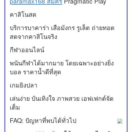
paramax168 สมัคร
Pragmatic Play
คาสิโนสด
บริการบาคาร่า เสือมังกร รูเล็ต ถ่ายทอด
สดจากคาสิโนจริง
กีฬาออนไลน์
พนันกีฬาได้มากมาย โดยเฉพาะอย่างยิ่ง
บอล ราคาน้ำดีที่สุด
เกมยิงปลา
เล่นง่าย บันเทิงใจ ภาพสวย เอฟเฟกต์จัด
เต็ม
FAQ: ปัญหาที่พบได้ทั่วไป