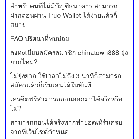
สำหรับคนที่ไม่มีบัญชีธนาคาร สามารถ
ฝากถอนผ่าน True Wallet ได้ง่ายแล้วก็
สบาย
FAQ ปริศนาที่พบบ่อย
ลงทะเบียนสมัครสมาชิก chinatown888 ยุ่ง
ยากไหม?
ไม่ยุ่งยาก ใช้เวลาไม่ถึง 3 นาทีก็สามารถ
สมัครแล้วก็เริ่มเล่นได้ในทันที
เครดิตฟรีสามารถถอนออกมาได้จริงหรือ
ไม่?
สามารถถอนได้จริงหากทำยอดเทิร์นครบ
จากที่เว็บไซต์กำหนด