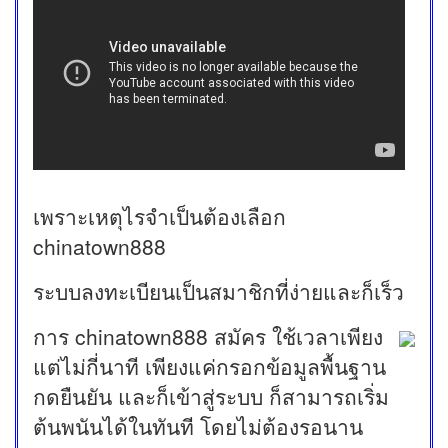
เพราะเหตุไรจำเป็นต้องเลือก
chinatown888
ระบบลงทะเบียนเป็นสมาชิกที่ง่ายและก็เร็ว
การ chinatown888 สมัคร ใช้เวลาเพียง
แต่ไม่กี่นาที เพียงแค่กรอกข้อมูลพื้นฐาน
กดยืนยัน และก็เข้าสู่ระบบ ก็สามารถเริ่ม
ต้นพนันได้ในทันที โดยไม่ต้องรอนาน