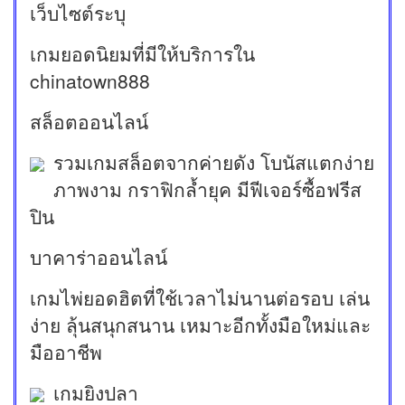
เว็บไซต์ระบุ
เกมยอดนิยมที่มีให้บริการใน
chinatown888
สล็อตออนไลน์
รวมเกมสล็อตจากค่ายดัง โบนัสแตกง่าย
ภาพงาม กราฟิกล้ำยุค มีฟีเจอร์ซื้อฟรีส
ปิน
บาคาร่าออนไลน์
เกมไพ่ยอดฮิตที่ใช้เวลาไม่นานต่อรอบ เล่น
ง่าย ลุ้นสนุกสนาน เหมาะอีกทั้งมือใหม่และ
มืออาชีพ
เกมยิงปลา