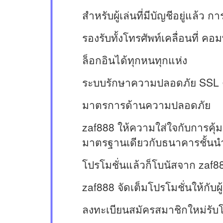
สำหรับผู้เล่นที่มีบัญชีอยู่แล้ว ก
รองรับทั้งโทรศัพท์เคลื่อนที่ คอ
ล็อกอินได้ทุกหนทุกแห่ง
ระบบรักษาความปลอดภัย SSL คุ
มาตรการด้านความปลอดภัย
zaf888 ให้ความใส่ใจกับการคุ้
มาตรฐานเดียวกับธนาคารชั้นน
โปรโมชั่นแล้วก็โบนัสจาก zaf8
zaf888 จัดเต็มโปรโมชั่นให้กับผู
ลงทะเบียนสมัครสมาชิกใหม่รับโ