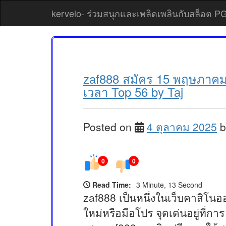
Skip
kervelo- ร่วมสนุกและเพลิดเพลินกับสล็อต P
to
content
zaf888 สมัคร 15 พฤษภาคม 
เวลา Top 56 by Taj
Posted on
4 ตุลาคม 2025
b
0
0
Read Time:
3 Minute, 13 Second
zaf888 เป็นหนึ่งในเว็บคาสิโนออน
ใหม่หรือมือโปร จุดเด่นอยู่ที่การ