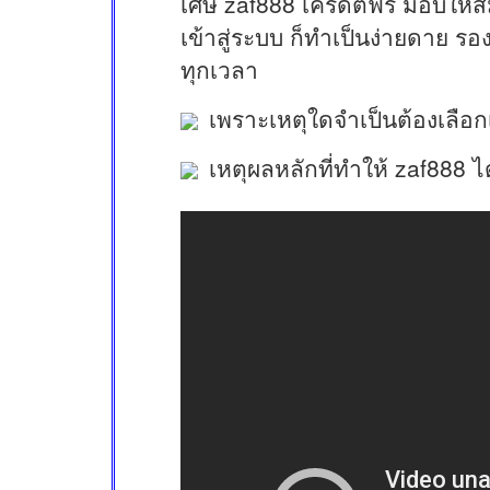
เศษ zaf888 เครดิตฟรี มอบให้ส
เข้าสู่ระบบ ก็ทำเป็นง่ายดาย รองร
ทุกเวลา
เพราะเหตุใดจำเป็นต้องเลือก
เหตุผลหลักที่ทำให้ zaf888 ไ