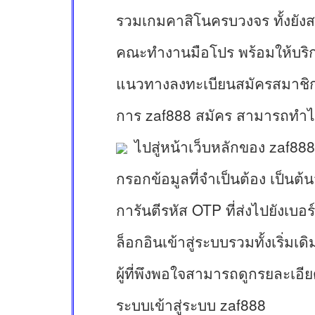
รวมเกมคาสิโนครบวงจร ทั้งยังส
คณะทำงานมือโปร พร้อมให้บริ
แนวทางลงทะเบียนสมัครสมาชิก
การ zaf888 สมัคร สามารถทำได้
ไปสู่หน้าเว็บหลักของ zaf888
กรอกข้อมูลที่จำเป็นต้อง เป็นต
การันตีรหัส OTP ที่ส่งไปยังเบอร
ล็อกอินเข้าสู่ระบบรวมทั้งเริ่มเดิ
ผู้ที่พึงพอใจสามารถดูกรยละเอีย
ระบบเข้าสู่ระบบ zaf888