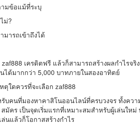
มข้อแม้ที่ระบุ
ไม่?
บสามารถเข้าถึงได้
ใช้ zaf888 เครดิตฟรี แล้วก็สามารถสร้างผลกำไรจริง อา
งินได้มากกว่า 5,000 บาทภายในสองอาทิตย์
หตุใดควรที่จะเลือก zaf888
ดสำหรับคนที่มองหาคาสิโนออนไลน์ที่ครบวงจร ทั้
 สมัคร เป็นจุดเริ่มแรกที่เหมาะสมสำหรับผู้เล่นใหม่
การเล่นแล้วก็โอกาสสร้างกำไร