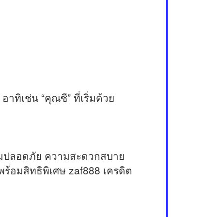
ทิเช่น “คุณซี” ที่เริ่มด้วย
งความปลอดภัย ความสะดวกสบาย
 พร้อมสิทธิพิเศษ zaf888 เครดิต