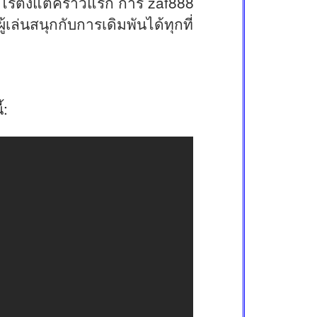
ำไรตั้งแต่คราวแรก การ zaf888
ู้เล่นสนุกกับการเดิมพันได้ทุกที่
้: