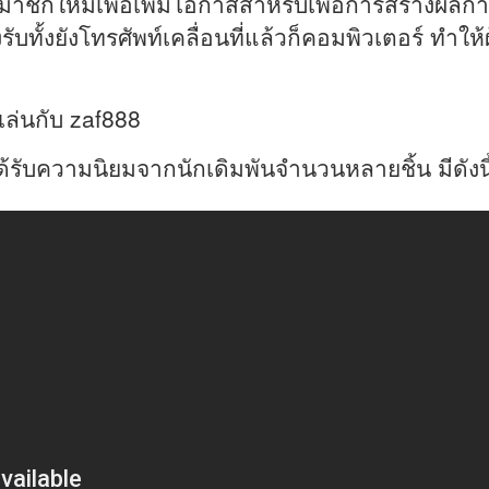
มาชิกใหม่เพื่อเพิ่มโอกาสสำหรับเพื่อการสร้างผลก
ับทั้งยังโทรศัพท์เคลื่อนที่แล้วก็คอมพิวเตอร์ ทำให้ผ
เล่นกับ zaf888
ด้รับความนิยมจากนักเดิมพันจำนวนหลายชิ้น มีดังนี