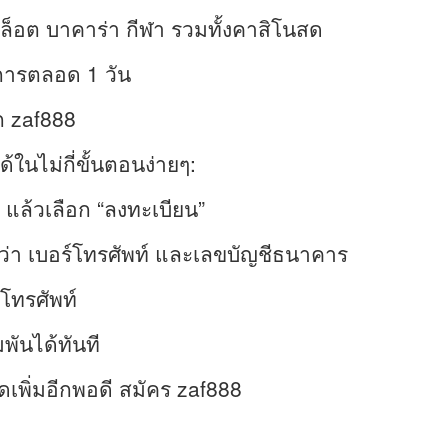
ล็อต บาคาร่า กีฬา รวมทั้งคาสิโนสด
การตลอด 1 วัน
 zaf888
ในไม่กี่ขั้นตอนง่ายๆ:
 แล้วเลือก “ลงทะเบียน”
้นว่า เบอร์โทรศัพท์ และเลขบัญชีธนาคาร
์โทรศัพท์
มพันได้ทันที
ดเพิ่มอีกพอดี สมัคร zaf888