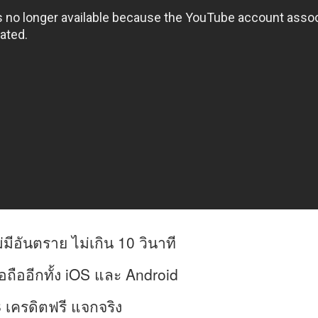
ีอันตราย ไม่เกิน 10 วินาที
อถืออีกทั้ง iOS และ Android
8 เครดิตฟรี แจกจริง