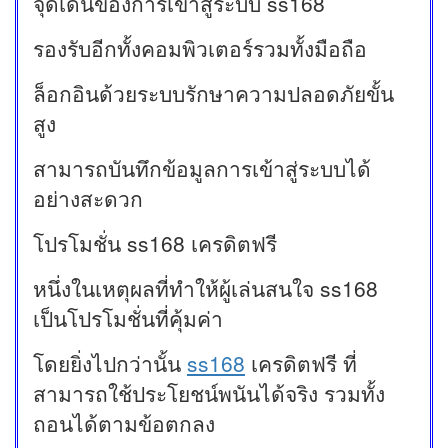
จุดเด่นของการเข้าสู่ระบบ ss168
รองรับอีกทั้งคอมพิวเตอร์รวมทั้งมือถือ
ล็อกอินด้วยระบบรักษาความปลอดภัยขั้น
สูง
สามารถบันทึกข้อมูลการเข้าสู่ระบบได้
อย่างสะดวก
โปรโมชั่น ss168 เครดิตฟรี
หนึ่งในเหตุผลที่ทำให้ผู้เล่นสนใจ ss168
เป็นโปรโมชั่นที่คุ้มค่า
โดยยิ่งไปกว่านั้น
ss168
เครดิตฟรี ที่
สามารถใช้ประโยชน์พนันได้จริง รวมทั้ง
ถอนได้ตามข้อตกลง