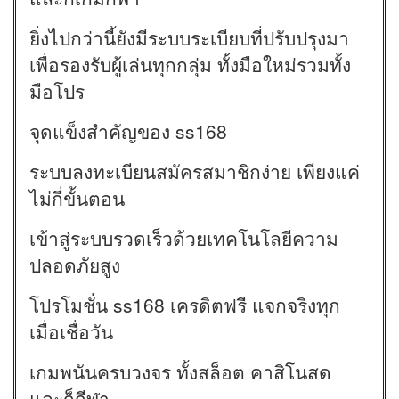
ยิ่งไปกว่านี้ยังมีระบบระเบียบที่ปรับปรุงมา
เพื่อรองรับผู้เล่นทุกกลุ่ม ทั้งมือใหม่รวมทั้ง
มือโปร
จุดแข็งสำคัญของ ss168
ระบบลงทะเบียนสมัครสมาชิกง่าย เพียงแค่
ไม่กี่ขั้นตอน
เข้าสู่ระบบรวดเร็วด้วยเทคโนโลยีความ
ปลอดภัยสูง
โปรโมชั่น ss168 เครดิตฟรี แจกจริงทุก
เมื่อเชื่อวัน
เกมพนันครบวงจร ทั้งสล็อต คาสิโนสด
และก็กีฬา