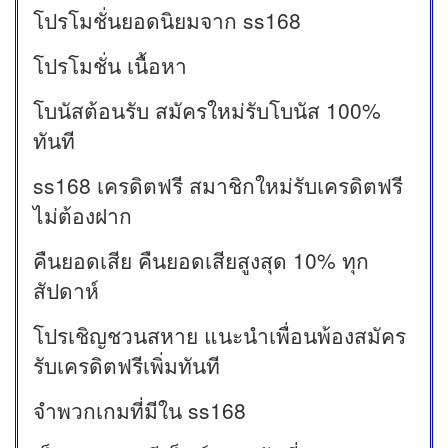
โปรโมชั่นยอดนิยมจาก ss168
โปรโมชั่น เนื้อหา
โบนัสต้อนรับ สมัครใหม่รับโบนัส 100%
ทันที
ss168 เครดิตฟรี สมาชิกใหม่รับเครดิตฟรี
ไม่ต้องฝาก
คืนยอดเสีย คืนยอดเสียสูงสุด 10% ทุก
สัปดาห์
โปรเชิญชวนสหาย แนะนำเพื่อนพ้องสมัคร
รับเครดิตฟรีเพิ่มทันที
จำพวกเกมที่มีใน ss168