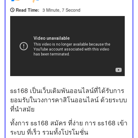
Read Time:
3 Minute, 7 Second
ss168 เป็นเว็บเดิมพันออนไลน์ที่ได้รับการ
ยอมรับในวงการคาสิโนออนไลน์ ด้วยระบบ
ที่นำสมัย
ทั้งการ ss168 สมัคร ที่ง่าย การ ss168 เข้า
ระบบ ที่เร็ว รวมทั้งโปรโมชั่น