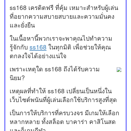
ss168 เครดิตฟรี ที่คุ้ม เหมาะสำหรับผู้เล่น
ที่อยากความสบายสบายและความมั่นคง
และยั่งยืน
ในเนื้อหานี้พวกเราจะพาคุณไปทำความ
รู้จักกับ
ss168
ในทุกมิติ เพื่อช่วยให้คุณ
ตกลงใจได้อย่างแน่ใจ
เพราะเหตุใด ss168 ถึงได้รับความ
นิยม?
เหตุผลที่ทำให้ ss168 เปลี่ยนเป็นหนึ่งใน
เว็บไซต์พนันที่ผู้เล่นเลือกใช้บริการสูงที่สุด
เป็นการให้บริการที่ครบวงจร มีเกมให้เลือก
หลากหลาย ทั้งสล็อต บาคาร่า คาสิโนสด
และก็เกมกีฬา