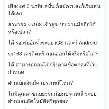
เพียงแค่ 3 นาทีแค่นั้น ก็สมัครและก็เริ่มเล่น
ได้เลย
สามารถ ss168 เข้าสู่ระบบ ผ่านมือถือได้
หรือเปล่า?
ได้ รองรับอีกทั้งระบบ iOS และก็ Android
ss168 เครดิตฟรี ถอนออกได้จริงหรือไม่?
ได้ สามารถถอนได้จริงตามข้อตกลงที่เว็บ
กำหนด
ฝากเบิกเงินมีค่าประเพณีไหม?
ไม่มีคุณค่าขนบธรรมเนียมประเพณี ระบบ
ฝากถอนอัตโนมัติฟรีทุกยอด