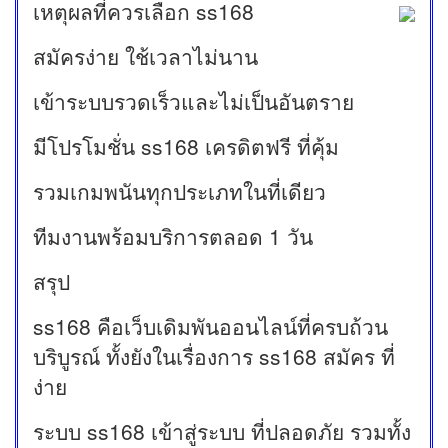
เหตุผลที่ควรเลือก ss168
สมัครง่าย ใช้เวลาไม่นาน
เข้าระบบรวดเร็วและไม่เป็นอันตราย
มีโปรโมชั่น ss168 เครดิตฟรี ที่คุ้ม
รวมเกมพนันทุกประเภทในที่เดียว
ทีมงานพร้อมบริการตลอด 1 วัน
สรุป
ss168 คือเว็บเดิมพันออนไลน์ที่ครบถ้วน
บริบูรณ์ ทั้งยังในเรื่องการ ss168 สมัคร ที่
ง่าย
ระบบ ss168 เข้าสู่ระบบ ที่ปลอดภัย รวมทั้ง