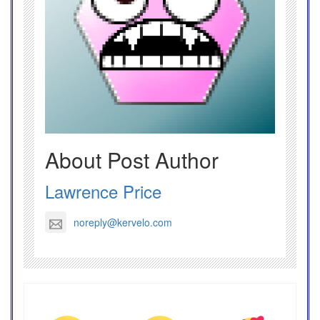
About Post Author
Lawrence Price
noreply@kervelo.com