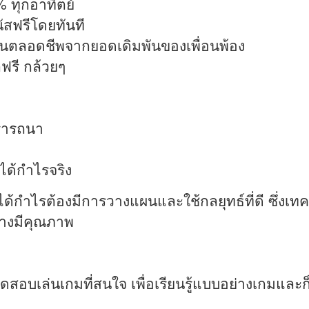
% ทุกอาทิตย์
ัสฟรีโดยทันที
ชชันตลอดชีพจากยอดเดิมพันของเพื่อนพ้อง
ฟรี กล้วยๆ
ปรารถนา
ได้กำไรจริง
้กำไรต้องมีการวางแผนและใช้กลยุทธ์ที่ดี ซึ่งเทค
่างมีคุณภาพ
อบเล่นเกมที่สนใจ เพื่อเรียนรู้แบบอย่างเกมและก็