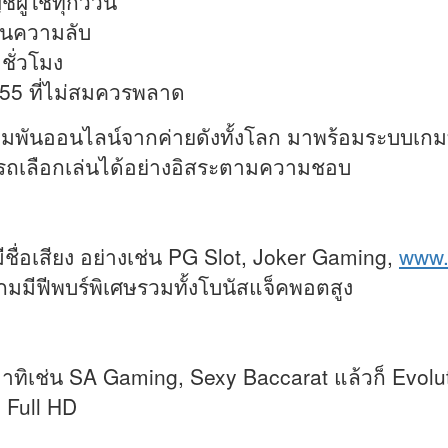
ใช้ทุกวี่วัน
ป็นความลับ
ั่วโมง
5 ที่ไม่สมควรพลาด
ิมพันออนไลน์จากค่ายดังทั้งโลก มาพร้อมระบบเกม
ามารถเลือกเล่นได้อย่างอิสระตามความชอบ
ื่อเสียง อย่างเช่น PG Slot, Joker Gaming,
www.
กมมีฟีพบร์พิเศษรวมทั้งโบนัสแจ็คพอตสูง
าทิเช่น SA Gaming, Sexy Baccarat แล้วก็ Evo
 Full HD