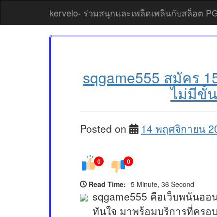
Skip
kervelo- ร่วมสนุกและเพลิดเพลินกับสล็อต P
to
content
sqgame555 สมัคร 15
ไม่มีขั
Posted on
14 พฤศจิกายน 2
0
0
Read Time:
5 Minute, 36 Second
sqgame555 คือเว็บพนันออนไล
ทันใจ มาพร้อมบริการที่ครอบ