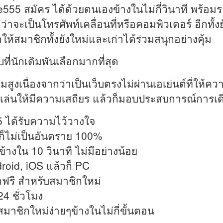
 สมัคร ได้ด้วยตนเองข้างในไม่กี่วินาที พร้อมระ
่ว่าจะเป็นโทรศัพท์เคลื่อนที่หรือคอมพิวเตอร์ อีกทั
ให้สมาชิกทั้งยังใหม่และเก่าได้ร่วมสนุกอย่างคุ้ม
ี่นักเดิมพันเลือกมากที่สุด
สูงเนื่องจากว่าเป็นเว็บตรงไม่ผ่านเอเย่นต์ที่ให้
ล่นให้มีความเสถียร แล้วก็มอบประสบการณ์การเดิม
 ได้รับความไว้วางใจ
ะก็ไม่เป็นอันตราย 100%
้างใน 10 วินาที ไม่มีอย่างน้อย
roid, iOS แล้วก็ PC
ตฟรี สำหรับสมาชิกใหม่
4 ชั่วโมง
มาชิกใหม่ง่ายๆข้างในไม่กี่ขั้นตอน