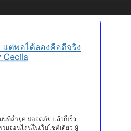
ต่พอได้ลองคือดีจริง
y Cecila
ที่ล้ำยุค ปลอดภัย แล้วก็เร็ว
วยออนไลน์ในเว็บไซต์เดียว ผู้