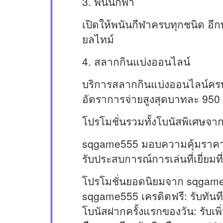
3. พนันกีฬา
เปิดให้พนันกีฬาครบทุกชนิด อีก
ยลไทม์
4. สลากกินแบ่งออนไลน์
บริการสลากกินแบ่งออนไลน์ครบท
อัตราการจ่ายสูงสุดบาทละ 950
โปรโมชั่นรวมทั้งโบนัสพิเศษจ
sqgame555 มอบความคุ้มราคาให้กั
รับประสบการณ์การเล่นที่เยี่ยมที่
โปรโมชั่นยอดนิยมจาก sqgam
sqgame555 เครดิตฟรี: รับทันที
โบนัสฝากครั้งแรกของวัน: รับเพ