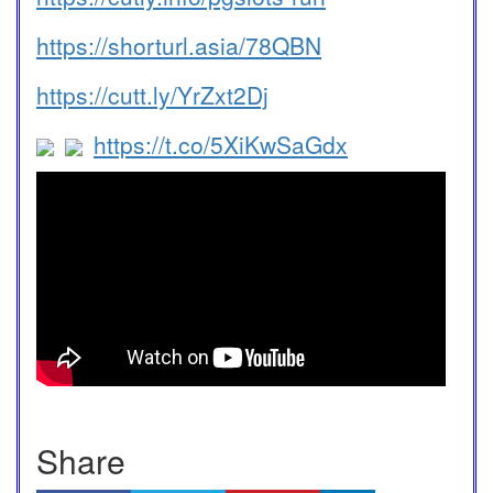
https://shorturl.asia/78QBN
https://cutt.ly/YrZxt2Dj
https://t.co/5XiKwSaGdx
Share