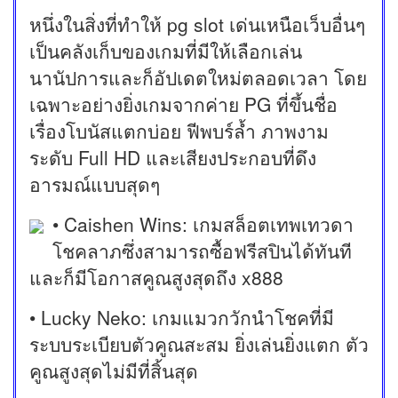
หนึ่งในสิ่งที่ทำให้ pg slot เด่นเหนือเว็บอื่นๆ
เป็นคลังเก็บของเกมที่มีให้เลือกเล่น
นานัปการและก็อัปเดตใหม่ตลอดเวลา โดย
เฉพาะอย่างยิ่งเกมจากค่าย PG ที่ขึ้นชื่อ
เรื่องโบนัสแตกบ่อย ฟีพบร์ล้ำ ภาพงาม
ระดับ Full HD และเสียงประกอบที่ดึง
อารมณ์แบบสุดๆ
• Caishen Wins: เกมสล็อตเทพเทวดา
โชคลาภซึ่งสามารถซื้อฟรีสปินได้ทันที
และก็มีโอกาสคูณสูงสุดถึง x888
• Lucky Neko: เกมแมวกวักนำโชคที่มี
ระบบระเบียบตัวคูณสะสม ยิ่งเล่นยิ่งแตก ตัว
คูณสูงสุดไม่มีที่สิ้นสุด