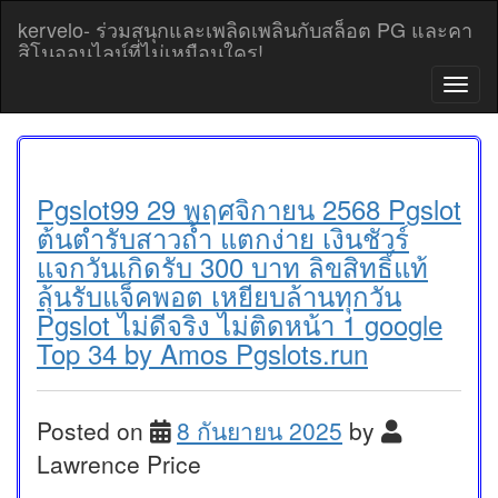
Skip
kervelo- ร่วมสนุกและเพลิดเพลินกับสล็อต PG และคา
to
สิโนออนไลน์ที่ไม่เหมือนใคร!
content
T
o
g
g
l
e
Pgslot99 29 พฤศจิกายน 2568 Pgslot
n
ต้นตำรับสาวถ้ำ แตกง่าย เงินชัวร์
a
แจกวันเกิดรับ 300 บาท ลิขสิทธิ์แท้
v
ลุ้นรับแจ็คพอต เหยียบล้านทุกวัน
i
g
Pgslot ไม่ดีจริง ไม่ติดหน้า 1 google
a
Top 34 by Amos Pgslots.run
t
i
o
n
Posted on
8 กันยายน 2025
by
Lawrence Price