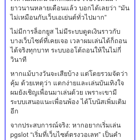
ยาวนานหลายเดือนแล้ว บอกได้เลยว่า “มัน
ไม่เหมือนกับเว็บเอเย่นต์ทั่วไปมาก”
ไม่มีการล็อกยูส ไม่มีระบบดูดเงินราวกับ
บางเว็บไซต์ที่เคยเจอ เวลาผมเล่นได้ก็ถอน
ได้จริงทุกบาท ระบบออโต้ถอนให้ในไม่กี่
วินาที
หากแม้บางวันจะเสียบ้าง แต่โดยรวมจัดว่า
คุ้ม ด้วยเหตุว่า แตกง่ายและเล่นบันเทิงใจ
ผมยังเชิญเพื่อนมาเล่นด้วย เพราะเขามี
ระบบเสนอแนะเพื่อนพ้อง ได้โบนัสเพิ่มเติม
อีก
จากประสบการณ์จริง: หากอยากเริ่มเล่น
pgslot “เริ่มที่เว็บไซต์ตรงวอเลท” เป็นคำ