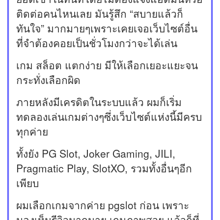
ติดต่อคนไหนเลย มันรู้สึก “สบายแล้วก็
ทันใจ” มากมายๆเพราะเคยเจอเว็บไซต์อื่น
ที่จำต้องคอยเป็นชั่วโมงกว่าจะได้เล่น
เกม สล็อต แตกง่าย มีให้เลือกเยอะแยะจน
กระทั่งเลือกผิด
ภายหลังมีเครดิตในระบบแล้ว ผมก็เริ่ม
ทดลองเล่นเกมต่างๆซึ่งเว็บไซต์แห่งนี้มีครบ
ทุกค่าย
ทั้งยัง PG Slot, Joker Gaming, JILI,
Pragmatic Play, SlotXO, รวมทั้งอื่นๆอีก
เพียบ
ผมเลือกเกมจากค่าย pgslot ก่อน เพราะ
มองเห็นรีวิวมากมาย เกมภาพสวย แล้วก็ที่