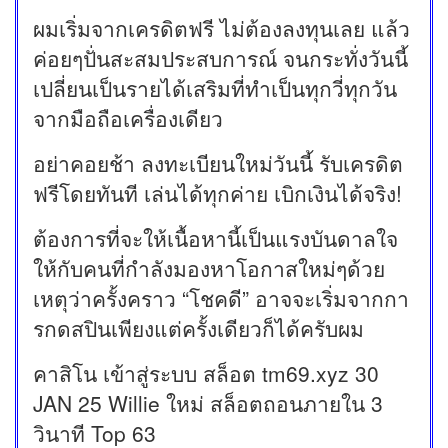
ผมเริ่มจากเครดิตฟรี ไม่ต้องลงทุนเลย แล้ว
ค่อยๆปั่นสะสมประสบการณ์ จนกระทั่งวันนี้
เปลี่ยนเป็นรายได้เสริมที่ทำเป็นทุกวี่ทุกวัน
จากมือถือเครื่องเดียว
อย่าคอยช้า ลงทะเบียนใหม่วันนี้ รับเครดิต
ฟรีโดยทันที เล่นได้ทุกค่าย เบิกเงินได้จริง!
ต้องการที่จะให้เนื้อหานี้เป็นแรงบันดาลใจ
ให้กับคนที่กำลังมองหาโอกาสใหม่ๆด้วย
เหตุว่าครั้งคราว “โชคดี” อาจจะเริ่มจากกา
รกดสปินเพียงแต่ครั้งเดียวก็ได้ครับผม
คาสิโน เข้าสู่ระบบ สล็อต tm69.xyz 30
JAN 25 Willie ใหม่ สล็อตถอนภายใน 3
วินาที Top 63