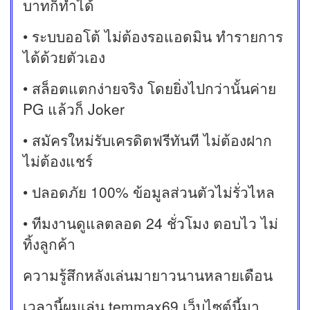
บาทก็ทำได้
• ระบบออโต้ ไม่ต้องรอแอดมิน ทำรายการ
ได้ด้วยตัวเอง
• สล็อตแตกง่ายจริง โดยยิ่งไปกว่านั้นค่าย
PG แล้วก็ Joker
• สมัครใหม่รับเครดิตฟรีทันที ไม่ต้องฝาก
ไม่ต้องแชร์
• ปลอดภัย 100% ข้อมูลส่วนตัวไม่รั่วไหล
• ทีมงานดูแลตลอด 24 ชั่วโมง ตอบไว ไม่
ทิ้งลูกค้า
ความรู้สึกหลังเล่นมายาวนานหลายเดือน
เวลานี้ผมเล่น temmax69 เว็บไซต์นี้มา