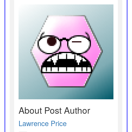
About Post Author
Lawrence Price