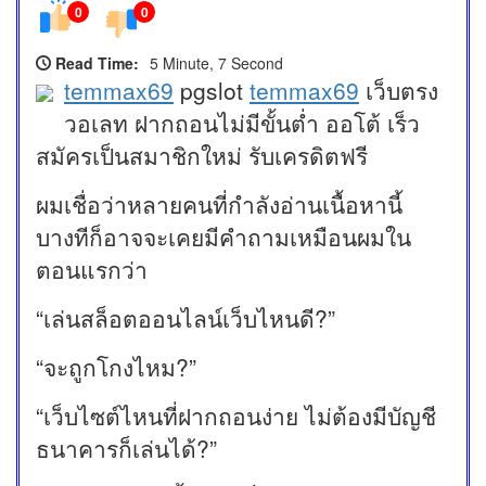
0
0
Read Time:
5 Minute, 7 Second
temmax69
pgslot
temmax69
เว็บตรง
วอเลท ฝากถอนไม่มีขั้นต่ำ ออโต้ เร็ว
สมัครเป็นสมาชิกใหม่ รับเครดิตฟรี
ผมเชื่อว่าหลายคนที่กำลังอ่านเนื้อหานี้
บางทีก็อาจจะเคยมีคำถามเหมือนผมใน
ตอนแรกว่า
“เล่นสล็อตออนไลน์เว็บไหนดี?”
“จะถูกโกงไหม?”
“เว็บไซต์ไหนที่ฝากถอนง่าย ไม่ต้องมีบัญชี
ธนาคารก็เล่นได้?”