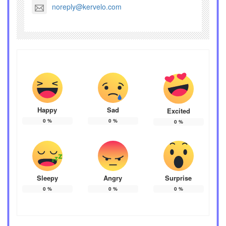
noreply@kervelo.com
Happy
Sad
Excited
0
%
0
%
0
%
Sleepy
Angry
Surprise
0
%
0
%
0
%