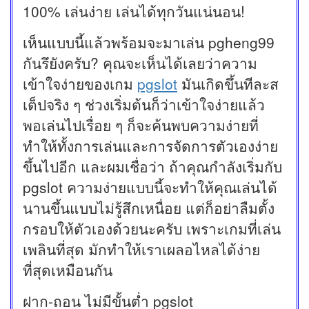
100% เล่นง่าย เล่นได้ทุกวันแน่นอน!
เห็นแบบนี้แล้วพร้อมจะมาเล่น pgheng99
กันรึยังครับ? คุณจะเห็นได้เลยว่าความ
เข้าใจง่ายของเกม
pgslot
มันเกิดขึ้นทีละส
เต็ปจริง ๆ ช่วงเริ่มต้นก็ว่าเข้าใจง่ายแล้ว
พอเล่นไปเรื่อย ๆ ก็จะค้นพบความง่ายที่
ทำให้ทั้งการเล่นและการจัดการตัวเองง่าย
ขึ้นไปอีก และผมเชื่อว่า ถ้าคุณกำลังเริ่มกับ
pgslot ความง่ายแบบนี้จะทำให้คุณเล่นได้
นานขึ้นแบบไม่รู้สึกเหนื่อย แต่ก็อย่าลืมตั้ง
กรอบให้ตัวเองด้วยนะครับ เพราะเกมที่เล่น
เพลินที่สุด มักทำให้เราเผลอไหลได้ง่าย
ที่สุดเหมือนกัน
ฝาก-ถอน ไม่มีขั้นต่ำ pgslot