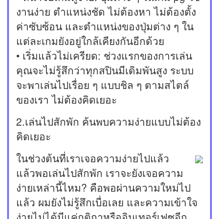
งานง่าย ตำแหน่งชัด ไม่ต้องหา ไม่ต้องตั้ง
ค่าซับซ้อน และตำแหน่งของปุ่มต่าง ๆ ใน
แต่ละเกมยังอยู่ใกล้เคียงกันอีกด้วย
• เริ่มแล้วไม่เครียด: ช่วงแรกของการเล่น
คุณจะไม่รู้สึกว่าทุกสปินมีเดิมพันสูง ระบบ
จะพาเล่นไปเรื่อย ๆ แบบชิล ๆ ตามสไตล์
ของเรา ไม่ต้องคิดเยอะ
2.เล่นไปสักพัก ค้นพบความง่ายแบบไม่ต้อง
คิดเยอะ
ในช่วงต้นที่เราเจอความง่ายไปแล้ว
แล้วพอเล่นไปสักพัก เราจะยังเจอความ
ง่ายเหล่านี้ไหม? คือพอผ่านความใหม่ไป
แล้ว ผมยังไม่รู้สึกเบื่อเลย และความเข้าใจ
ง่ายไม่ได้มีแค่กติกาหรืออินเทอร์เฟซอีก