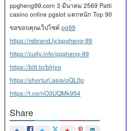
ppgheng99.com 3 มีนาคม 2569 Patti
casino online pgslot แตกหนัก Top 90
ขอขอบคุณเว็ปไซต์
pg99
https://rebrand.ly/ppgheng-99
https://cutly.info/ppgheng-99
https://bitt.to/blrjvo
https://shorturl.asia/oQL0p
https://t.co/nO3UQMk954
Share