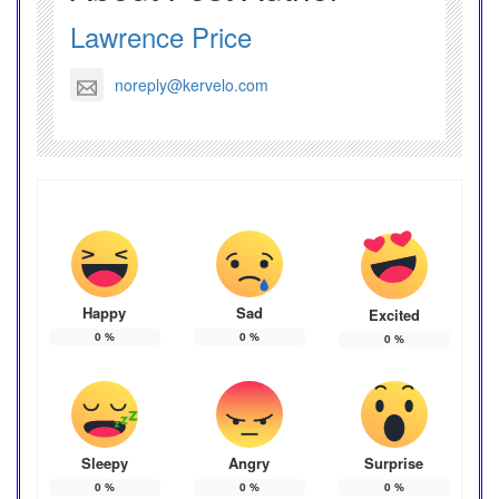
Lawrence Price
noreply@kervelo.com
Happy
Sad
Excited
0
%
0
%
0
%
Sleepy
Angry
Surprise
0
%
0
%
0
%