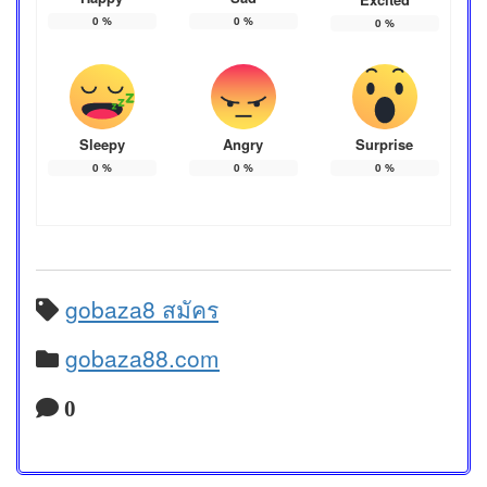
0
%
0
%
0
%
Sleepy
Angry
Surprise
0
%
0
%
0
%
gobaza8 สมัคร
gobaza88.com
0