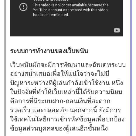
ระบบการทำงานของเว็บพนัน
เว็บพนันมักจะมีการพัฒนาและอัพเดทระบบ
อย่างสม่ำเสมอเพื่อให้แน่ใจว่าจะไม่มี
ปัญหาระหว่างที่ผู้เล่นกำลังเข้าใช้งาน หนึ่ง
ในปัจจัยที่ทำให้เว็บเหล่านี้ได้รับความนิยม
คือการที่มีระบบฝาก-ถอนเงินที่สะดวก
รวดเร็ว และปลอดภัย นอกจากนี้ ยังมีการ
ใช้เทคโนโลยีการเข้ารหัสข้อมูลเพื่อปกป้อง
ข้อมูลส่วนบุคคลของผู้เล่นอีกชั้นหนึ่ง