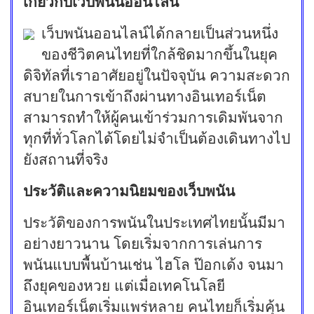
เกี่ยวกับเว็บพนันออนไลน์
เว็บพนันออนไลน์ได้กลายเป็นส่วนหนึ่ง
ของชีวิตคนไทยที่ใกล้ชิดมากขึ้นในยุค
ดิจิทัลที่เราอาศัยอยู่ในปัจจุบัน ความสะดวก
สบายในการเข้าถึงผ่านทางอินเทอร์เน็ต
สามารถทำให้ผู้คนเข้าร่วมการเดิมพันจาก
ทุกที่ทั่วโลกได้โดยไม่จำเป็นต้องเดินทางไป
ยังสถานที่จริง
ประวัติและความนิยมของเว็บพนัน
ประวัติของการพนันในประเทศไทยนั้นมีมา
อย่างยาวนาน โดยเริ่มจากการเล่นการ
พนันแบบพื้นบ้านเช่น ไฮโล ป๊อกเด้ง จนมา
ถึงยุคของหวย แต่เมื่อเทคโนโลยี
อินเทอร์เน็ตเริ่มแพร่หลาย คนไทยก็เริ่มคุ้น