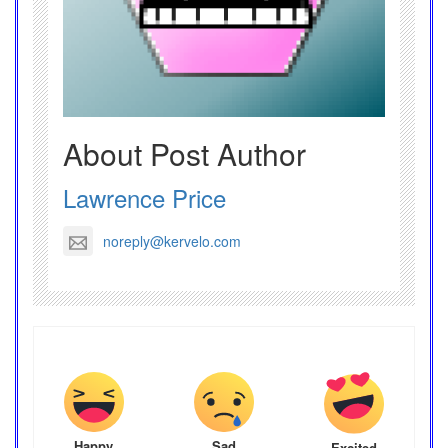
About Post Author
Lawrence Price
noreply@kervelo.com
Happy
Sad
Excited