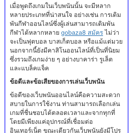
เมื่อพูดถึงเกมในเว็บพนันนั้น จะมีหลาก
หลายประเภทที่น่าสนใจ อย่างเช่น การเดิม
พันกีฬาออนไลน์ซึ่งผู้เล่นสามารถเดิมพัน
กีฬาได้หลากหลาย
gobaza8 สมัคร
ไม่ว่า
จะเป็นฟุตบอล บาสเก็ตบอล หรือแม้แต่มวย
นอกจากนี้ยังมีคาสิโนออนไลน์ที่เป็นที่นิยม
ซึ่งรวมถึงเกมง่าย ๆ อย่างบาคาร่า รูเล็ต
และแบล็คแจ็ค
ข้อดีและข้อเสียของการเล่นเว็บพนัน
ข้อดีของเว็บพนันออนไลน์คือความสะดวก
สบายในการใช้งาน ท่านสามารถเลือกเล่น
เกมที่ชื่นชอบได้ตลอดเวลาและจากทุกที่
โดยมีเพียงแค่อุปกรณ์ที่เชื่อมต่อ
อินเทอร์เน็ต ขณะเดียวกันเว็บพนันยังมีโปร