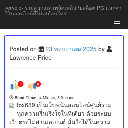
Skip
kervelo- ร่วมสนุกและเพลิดเพลินกับสล็อต PG และคา
to
สิโนออนไลน์ที่ไม่เหมือนใคร!
content
T
o
g
g
l
Posted on
23 พฤษภาคม 2025
by
e
Lawrence Price
n
a
v
i
g
0
0
a
t
i
Read Time:
4 Minute, 3 Second
o
fox689 เป็นเว็บพนันออนไลน์ศูนย์รวม
n
ทุกความรื่นเริงใจในที่เดียว ด้วยระบบ
เว็บตรงไม่ผ่านเอเย่นต์ มั่นใจได้ในความ