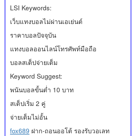
LSI Keywords:
เว็บแทงบอลไม่ผ่านเอเย่นต์
ราคาบอลปัจจุบัน
แทงบอลออนไลน์โทรศัพท์มือถือ
บอลสเต็ปจ่ายเต็ม
Keyword Suggest:
พนันบอลขั้นต่ำ 10 บาท
สเต็ปเริ่ม 2 คู่
จ่ายเต็มไม่อั้น
fox689
ฝาก-ถอนออโต้ รองรับวอเลท