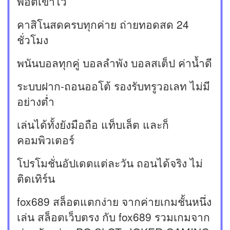
พอตเข้าไว
คาสิโนสดครบทุกค่าย ถ่ายทอดสด 24
ชั่วโมง
พนันบอลทุกคู่ บอลลำพัง บอลสเต็ป ค่าน้ำดี
ระบบฝาก-ถอนออโต้ รองรับทรูวอเลท ไม่มี
อย่างต่ำ
เล่นได้ทั้งยังมือถือ แท็บเล็ต และก็
คอมพิวเตอร์
โปรโมชั่นอัปเดตแต่ละวัน ถอนได้จริง ไม่
ติดเทิร์น
fox689 สล็อตแตกง่าย จากค่ายเกมชั้นหนึ่ง
เล่น สล็อตเว็บตรง กับ fox689 รวมเกมจาก