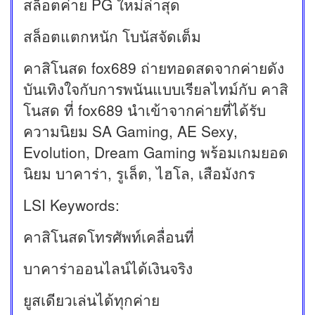
สล็อตค่าย PG ใหม่ล่าสุด
สล็อตแตกหนัก โบนัสจัดเต็ม
คาสิโนสด fox689 ถ่ายทอดสดจากค่ายดัง
บันเทิงใจกับการพนันแบบเรียลไทม์กับ คาสิ
โนสด ที่ fox689 นำเข้าจากค่ายที่ได้รับ
ความนิยม SA Gaming, AE Sexy,
Evolution, Dream Gaming พร้อมเกมยอด
นิยม บาคาร่า, รูเล็ต, ไฮโล, เสือมังกร
LSI Keywords:
คาสิโนสดโทรศัพท์เคลื่อนที่
บาคาร่าออนไลน์ได้เงินจริง
ยูสเดียวเล่นได้ทุกค่าย