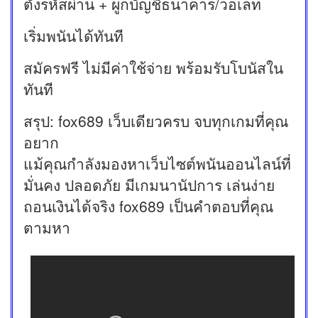
ตั้งรหัสผ่าน + ผูกบัญชีธนาคาร/วอเลท
เริ่มพนันได้ทันที
สมัครฟรี ไม่มีค่าใช้จ่าย พร้อมรับโบนัสใน
ทันที
สรุป: fox689 เว็บเดียวครบ จบทุกเกมที่คุณ
อยาก
แม้คุณกำลังมองหาเว็บไซต์พนันออนไลน์ที่
มั่นคง ปลอดภัย มีเกมนานัปการ เล่นง่าย
ถอนเงินได้จริง fox689 เป็นคำตอบที่คุณ
ตามหา