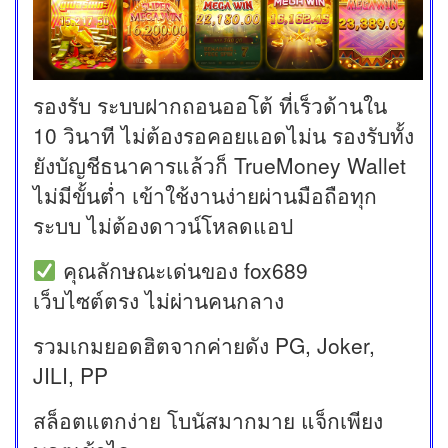
รองรับ ระบบฝากถอนออโต้ ที่เร็วด้านใน
10 วินาที ไม่ต้องรอคอยแอดไม่น รองรับทั้ง
ยังบัญชีธนาคารแล้วก็ TrueMoney Wallet
ไม่มีขั้นต่ำ เข้าใช้งานง่ายผ่านมือถือทุก
ระบบ ไม่ต้องดาวน์โหลดแอป
คุณลักษณะเด่นของ fox689
เว็บไซต์ตรง ไม่ผ่านคนกลาง
รวมเกมยอดฮิตจากค่ายดัง PG, Joker,
JILI, PP
สล็อตแตกง่าย โบนัสมากมาย แจ็กเพียง