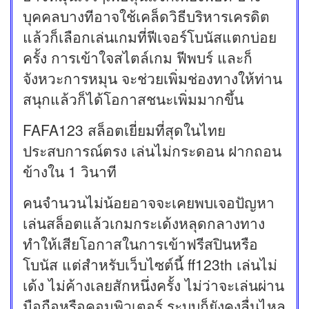
บุคคลบางทีอาจใช้เคล็ดวิธีบริหารเครดิต
แล้วก็เลือกเล่นเกมที่ฟีเจอร์โบนัสแตกบ่อย
ครั้ง การเข้าใจสไตล์เกม ฟีพบร์ และก็
จังหวะการหมุน จะช่วยเพิ่มช่องทางให้ท่าน
สนุกแล้วก็ได้โอกาสชนะเพิ่มมากขึ้น
FAFA123 สล็อตเยี่ยมที่สุดในไทย
ประสบการณ์ตรง เล่นไม่กระดอน ฝากถอน
ข้างใน 1 วินาที
คนจำนวนไม่น้อยอาจจะเคยพบเจอปัญหา
เล่นสล็อตแล้วเกมกระเด้งหลุดกลางทาง
ทำให้เสียโอกาสในการเข้าฟรีสปินหรือ
โบนัส แต่สำหรับเว็บไซต์นี้ ff123th เล่นไม่
เด้ง ไม่ค้างเลยสักหนึ่งครั้ง ไม่ว่าจะเล่นผ่าน
มือถือหรือคอมพิวเตอร์ ระบบก็ยังคงลื่นไหล