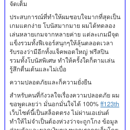
จัดเต็ม
ประสบการณ์ที่ทำให้ผมชอบใจมากที่สุดเป็น
เกมแตกง่าย โบนัสมากมาย ผมได้ทดลอง
เล่นหลายเกมจากหลายค่าย แต่ละเกมมีจุด
แข็งรวมทั้งฟีเจอร์สนุกๆให้ลุ้นตลอดเวลา
รับรองว่ามีอีกทั้งแจ็คพอตใหญ่ ฟรีสปิน
รวมทั้งโบนัสพิเศษ ทำให้ครั้งใดก็ตามเล่น
รู้สึกตื่นเต้นและไม่เบื่อ
ความปลอดภัยและก็ความยั่งยืน
สำหรับคนที่กังวลใจเรื่องความปลอดภัย ผม
ขอพูดเลยว่า มั่นอกมั่นใจได้ 100%
ff123th
เว็บไซต์นี้เป็นสล็อตตรง ไม่ผ่านเอเย่นต์
ทำให้ไม่จำเป็นต้องห่วงว่าจะถูกโกง ข้อมูล
ส่วนตัวและยอดเงินของพวกเราถูกเก็บโดย