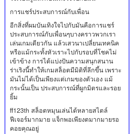
การแชร์ประสบการณ์กับเพื่อน
อีกสิ่งที่ผมบันเทิงใจไปกับมันคือการแชร์
ประสบการณ์กับเพื่อนๆบางคราวพวกเรา
เล่นเกมเดียวกัน แล้วเสวนาเปลี่ยนเทคนิค
หรือแม้กระทั้งหัวเราะไปกับรอบที่โชคไม่
เข้าข้าง การได้แบ่งปันความสนุกสนาน
ร่าเริงนี้ทำให้เกมสล็อตมีมิติที่ลึกขึ้น เพราะ
มันไม่ได้เป็นเพียงแต่เกมของตัวเอง แม้
กระนั้นเป็น ประสบการณ์ที่ผูกมิตรและรอย
ยิ้ม
ff123th สล็อตหมุนเล่นได้หลายสไตล์
ฟีเจอร์มากมาย แจ็กพอเพียงตมากมายรอ
คอยคุณอยู่