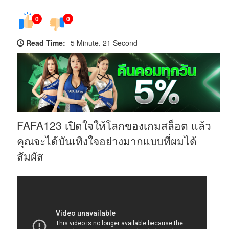
0
0
Read Time:
5 Minute, 21 Second
FAFA123 เปิดใจให้โลกของเกมสล็อต แล้ว
คุณจะได้บันเทิงใจอย่างมากแบบที่ผมได้
สัมผัส