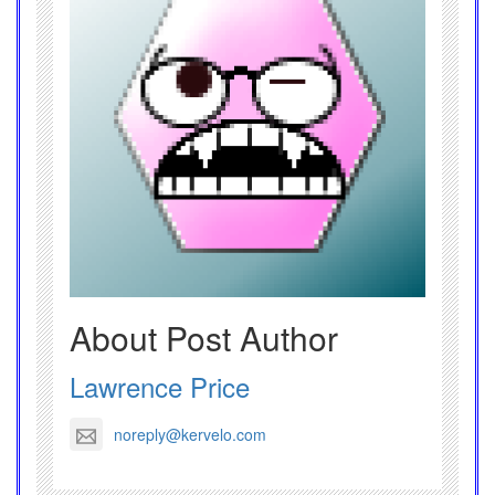
About Post Author
Lawrence Price
noreply@kervelo.com