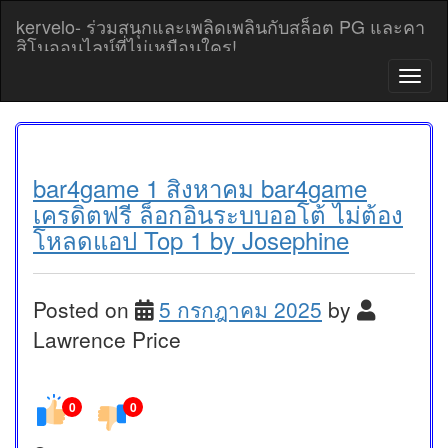
Skip
kervelo- ร่วมสนุกและเพลิดเพลินกับสล็อต PG และคา
to
สิโนออนไลน์ที่ไม่เหมือนใคร!
content
T
o
g
g
l
e
bar4game 1 สิงหาคม bar4game
n
เครดิตฟรี ล็อกอินระบบออโต้ ไม่ต้อง
a
โหลดแอป Top 1 by Josephine
v
i
g
a
Posted on
5 กรกฎาคม 2025
by
t
Lawrence Price
i
o
n
0
0