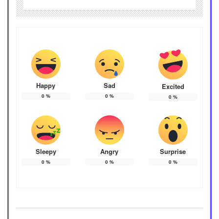
Happy
Sad
Excited
0
%
0
%
0
%
Sleepy
Angry
Surprise
0
%
0
%
0
%