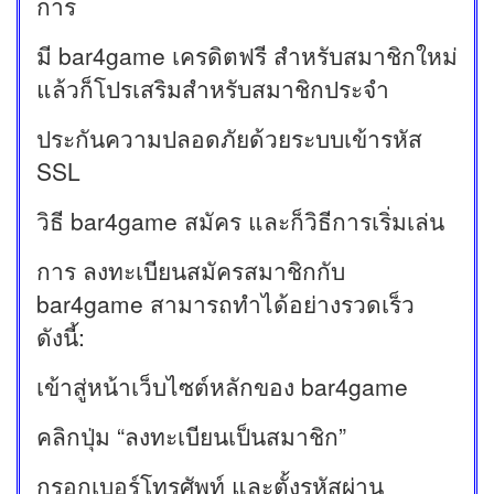
การ
มี bar4game เครดิตฟรี สำหรับสมาชิกใหม่
แล้วก็โปรเสริมสำหรับสมาชิกประจำ
ประกันความปลอดภัยด้วยระบบเข้ารหัส
SSL
วิธี bar4game สมัคร และก็วิธีการเริ่มเล่น
การ ลงทะเบียนสมัครสมาชิกกับ
bar4game สามารถทำได้อย่างรวดเร็ว
ดังนี้:
เข้าสู่หน้าเว็บไซต์หลักของ bar4game
คลิกปุ่ม “ลงทะเบียนเป็นสมาชิก”
กรอกเบอร์โทรศัพท์ และตั้งรหัสผ่าน