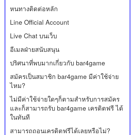
หนทางติดต่อหลัก
Line Official Account
Live Chat บนเว็บ
อีเมลฝ่ายสนับสนุน
ปริศนาที่พบมากเกี่ยวกับ bar4game
สมัครเป็นสมาชิก bar4game มีค่าใช้จ่าย
ไหม?
ไม่มีค่าใช้จ่ายใดๆก็ตามสำหรับการสมัคร
และก็สามารถรับ bar4game เครดิตฟรี ได้
ในทันที
สามารถถอนเครดิตฟรีได้เลยหรือไม่?