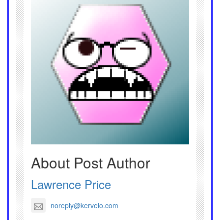
About Post Author
Lawrence Price
noreply@kervelo.com