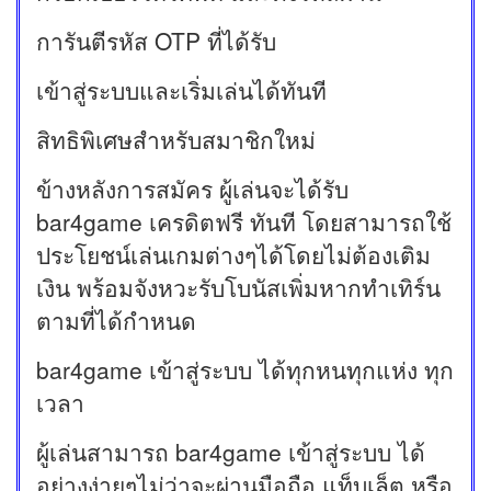
การันตีรหัส OTP ที่ได้รับ
เข้าสู่ระบบและเริ่มเล่นได้ทันที
สิทธิพิเศษสำหรับสมาชิกใหม่
ข้างหลังการสมัคร ผู้เล่นจะได้รับ
bar4game เครดิตฟรี ทันที โดยสามารถใช้
ประโยชน์เล่นเกมต่างๆได้โดยไม่ต้องเติม
เงิน พร้อมจังหวะรับโบนัสเพิ่มหากทำเทิร์น
ตามที่ได้กำหนด
bar4game เข้าสู่ระบบ ได้ทุกหนทุกแห่ง ทุก
เวลา
ผู้เล่นสามารถ bar4game เข้าสู่ระบบ ได้
อย่างง่ายๆไม่ว่าจะผ่านมือถือ แท็บเล็ต หรือ