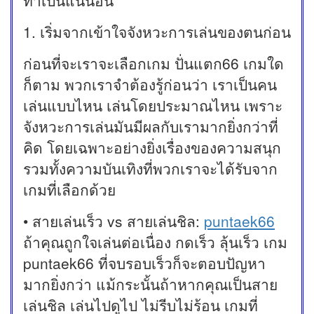
1. เริ่มจากเข้าใจจังหวะการเล่นของตนก่อน
ก่อนที่จะเราจะเลือกเกม ปั่นแตก66 เกมใด
ก็ตาม พวกเราจำต้องรู้ก่อนว่า เราเป็นคน
เล่นแบบไหน เล่นโดยประมาณไหน เพราะ
จังหวะการเล่นมันมีผลกับเรามากยิ่งกว่าที่
คิด โดยเฉพาะอย่างยิ่งเรื่องของความสนุก
รวมทั้งความบันเทิงที่พวกเราจะได้รับจาก
เกมที่เลือกด้วย
• สายเล่นเร็ว vs สายเล่นชิล:
puntaek66
ถ้าคุณถูกใจเล่นต่อเนื่อง กดเร็ว ลุ้นเร็ว เกม
puntaek66 ที่จบรอบเร็วก็จะตอบปัญหา
มากยิ่งกว่า แม้กระนั้นถ้าหากคุณเป็นสาย
เล่นชิล เล่นไปดูไป ไม่รีบไม่ร้อน เกมที่