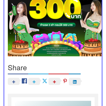
Share