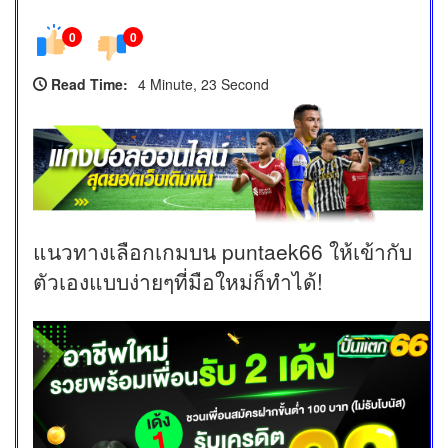
0
0
Read Time:
4 Minute, 23 Second
แนวทางเลือกเกมบน puntaek66 ให้เข้ากับ
ตัวเองแบบง่ายๆที่มือใหม่ก็ทำได้!