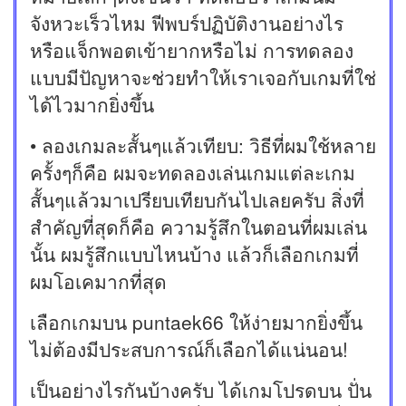
จังหวะเร็วไหม ฟีพบร์ปฏิบัติงานอย่างไร
หรือแจ็กพอตเข้ายากหรือไม่ การทดลอง
แบบมีปัญหาจะช่วยทำให้เราเจอกับเกมที่ใช่
ได้ไวมากยิ่งขึ้น
• ลองเกมละสั้นๆแล้วเทียบ: วิธีที่ผมใช้หลาย
ครั้งๆก็คือ ผมจะทดลองเล่นเกมแต่ละเกม
สั้นๆแล้วมาเปรียบเทียบกันไปเลยครับ สิ่งที่
สำคัญที่สุดก็คือ ความรู้สึกในตอนที่ผมเล่น
นั้น ผมรู้สึกแบบไหนบ้าง แล้วก็เลือกเกมที่
ผมโอเคมากที่สุด
เลือกเกมบน puntaek66 ให้ง่ายมากยิ่งขึ้น
ไม่ต้องมีประสบการณ์ก็เลือกได้แน่นอน!
เป็นอย่างไรกันบ้างครับ ได้เกมโปรดบน ปั่น