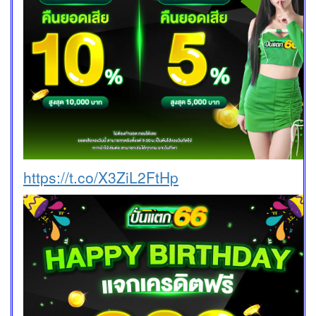
https://t.co/X3ZiL2FtHp