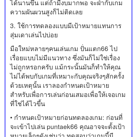
ได้นานขึ้น แต่ถ้ามีงบมากพอ จะฝ่ากับเกม
ความผันผวนสูงก็ไม่ติดเลย
3. ใช้การทดลองแบบมีเป้าหมายแทนการ
สุ่มเดาเล่นไปบ่อย
มือใหม่หลายๆคนเล่นเกม ปั่นแตก66 ไป
เรื่อยแบบไม่มีแนวทาง ซึ่งมันก็ไม่ใช่เรื่อง
ไม่ถูกหรอกครับ แม้กระนั้นมันก็ทำให้คุณ
ไม่ได้พบกับเกมที่เหมาะกับคุณจริงๆสักครั้ง
ด้วยเหตุนั้น เราลองกำหนดเป้าหมาย
สำหรับเพื่อการเล่นก่อนเสมอเพื่อให้เจอเกม
ที่ใช่ได้ไวขึ้น
• กำหนดเป้าหมายก่อนทดลองเกม: ก่อนที่
จะเข้าไปเล่น puntaek66 คุณอาจจะตั้งเป้า
หมายเล็กๆดังเช่นว่า ทดสอบว่าเกมนี้มี