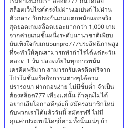
เริ่มทำเงินกับเรา สล็อต777 กันได้เลย
สล็อตเว็บไซต์ตรงไม่ผ่านเอเย่นต์ ไม่ผ่าน
ตัวกลาง รับประกันเกมแตกหนักแตกจริง
สุดยอดเกมสล็อตเยอะมากกว่า 1,000 เกม
จากค่ายเกมชั้นหนึ่งระดับนานาชาติเพียบ
บันเทิงใจกับเกมpunpro777ประสิทธิภาพสูง
ที่จะทำให้คุณสามารถทำกำไรได้แต่ละวัน
ตลอด 1 วัน ปลอดภัยในทุกการพนัน
เครดิตฟรีมาก สามารถรับเครดิตฟรีจาก
โปรโมชั่นหรือกิจกรรมต่างๆได้ตาม
ปรารถนา ฝากถอนง่าย ไม่มีขั้นต่ำ จำเป็น
ต้องสล็อต777 เพียงแค่นั้น ถ้าคุณไม่ได้
อยากเสียโอกาสดีๆล่ะก็ สมัครสมาชิกใหม่
กับพวกเราได้แล้ววันนี้ สมัครฟรี ไม่มี
คุณค่าประเพณีใดๆก็ตามทั้งนั้นแน่ๆ ถ้า