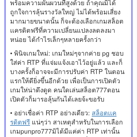
พร้อมความผันผวนที่สูงด้วย ถ้าคุณมิได้
ถูกใจการลุ้นรางวัลใหญ่ ไม่ได้พร้อมเสี่ยง
มากมายขนาดนั้น ก็จะต้องเลือกเกมสล็อต
เเครดิตฟรีที่ความเปลี่ยนแปลงลดลงมา
หน่อย ได้กำไรเล็กๆหลายครั้งกว่า
• พินิจเกมใหม่: เกมใหม่ๆจากค่าย pg ชอบ
ใส่ค่า RTP ที่แจ่มแจ้งเอาไว้อยู่แล้ว และก็
บางครั้งก็อาจจะมีการปรับค่า RTP ในตอน
แรกให้ดียิ่งขึ้นอีกด้วย เพื่อเป็นการเปิดตัว
เกมให่น่าดึงดูด คนใดเล่นสล็อต777ตอน
เปิดตัวก็มารอลุ้นกันได้เลยจ้ะขอรับ
• อย่าเชื่อค่า RTP อย่างเดียว:
สล็อตเเค
รดิตฟรี
แน่ๆว่า สาเหตุสำหรับในการเลือก
เกมpunpro777มิได้มีแค่ค่า RTP เท่านั้น