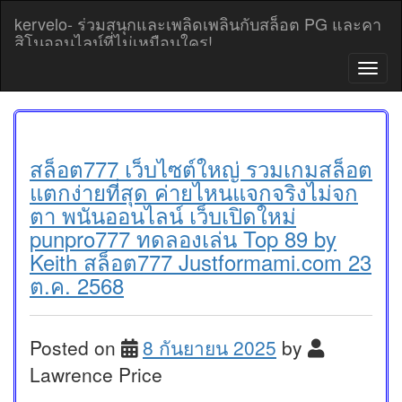
Skip
kervelo- ร่วมสนุกและเพลิดเพลินกับสล็อต PG และคา
to
สิโนออนไลน์ที่ไม่เหมือนใคร!
content
T
o
g
g
l
e
สล็อต777 เว็บไซต์ใหญ่ รวมเกมสล็อต
n
แตกง่ายที่สุด ค่ายไหนแจกจริงไม่จก
a
ตา พนันออนไลน์ เว็บเปิดใหม่
v
punpro777 ทดลองเล่น Top 89 by
i
g
Keith สล็อต777 Justformami.com 23
a
ต.ค. 2568
t
i
o
n
Posted on
8 กันยายน 2025
by
Lawrence Price