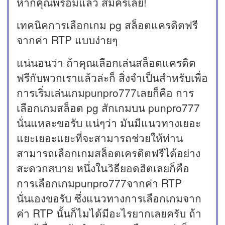
หากคุณพร้อมแล้ว สมัครเลย!
เทคนิคการเลือกเกม pg สล็อตแครดิตฟรี
จากค่า RTP แบบง่ายๆ
แน่นอนว่า ถ้าคุณเลือกเล่นสล็อตแครดิต
ฟรีกับพวกเราแล้วล่ะก็ สิ่งจำเป็นสำหรับเพื่อ
การเริ่มเล่นเกมpunpro777เลยก็คือ การ
เลือกเกมสล็อต pg สักเกมบน punpro777
นั่นแหละขอรับ แน่ๆว่า มันมีแนวทางเยอะ
แยะเยอะแยะที่จะสามารถช่วยให้ท่าน
สามารถเลือกเกมสล็อตเครดิตฟรีได้อย่าง
สะดวกสบาย หนึ่งในวิธียอดฮิตเลยก็คือ
การเลือกเกมpunpro777จากค่า RTP
นั่นเองขอรับ ซึ่งแนวทางการเลือกเกมจาก
ค่า RTP นั้นก็ไมได้มีอะไรยากเลยครับ ถ้า