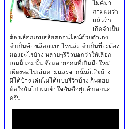
ไมค์มา
ถามผมว่า
แล้วถ้า
เกิดจำเป็น
ต้องเลือกเกมสล็อตออนไลน์ด้วยตัวเอง
จำเป็นต้องเลือกแบบไหนล่ะ จำเป็นที่จะต้อง
มองอะไรบ้าง หลายๆรีวิวบอกว่าให้เลือก
เกมนี้ เกมนั้น ซึ่งหลายๆคนที่เป็นมือใหม่
เพียงพอไปเล่นตามและจากนั้นก็เสียบ้าง
มิได้บ้าง เล่นไม่ได้แบบรีวิวบ้าง ก็พลอย
ท้อใจกันไป ผมเข้าใจกันดีอยู่แล้วเลยนะ
ครับ