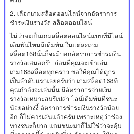
2. เลือกเกมสล็อตออนไลน์จากอัตราการ
ชำระเงินรางวัล สล็อตออนไลน์
ไม่ว่าจะเป็นเกมสล็อตออนไลน์แบบที่มีไลน์
เดิมพันไหมมีเดิมพัน ในแต่ละเกม
สล็อต168นั้นก็จะมีบอกอัตราการชำระเงิน
รางวัลเสมอครับ ก่อนที่คุณจะเข้าเล่น
เกม168สล็อตทุกคราว ขอให้คุณได้ดูกร
เป็นลำดับแรกเลยครับว่า เกมสล็อต168ที่
คุณกำลังจะเล่นนั้น มีอัตราการจ่ายเงิน
รางวัลเหมาะสมรึเปล่า ไลน์เดิมพันที่ชนะ
น้อยอย่างงี้ อัตราการชำระเงินรางวัลน้อย
อีก ก็ไม่ควรเล่นแล้วครับ เพราะเหตุว่าช่อง
ทางชนะก็ยาก แถมชนะมาก็ไม่ใช่ว่าจะคุ้ม