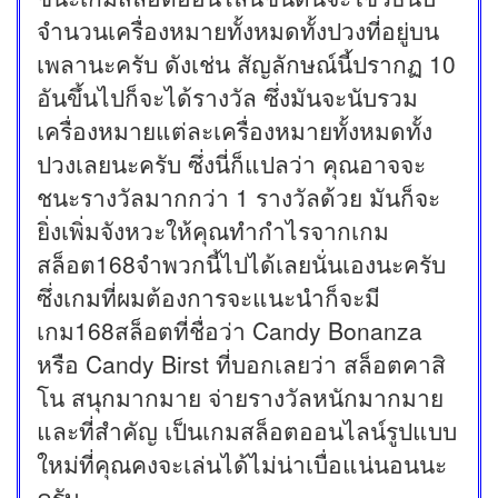
จำนวนเครื่องหมายทั้งหมดทั้งปวงที่อยู่บน
เพลานะครับ ดังเช่น สัญลักษณ์นี้ปรากฏ 10
อันขึ้นไปก็จะได้รางวัล ซึ่งมันจะนับรวม
เครื่องหมายแต่ละเครื่องหมายทั้งหมดทั้ง
ปวงเลยนะครับ ซึ่งนี่ก็แปลว่า คุณอาจจะ
ชนะรางวัลมากกว่า 1 รางวัลด้วย มันก็จะ
ยิ่งเพิ่มจังหวะให้คุณทำกำไรจากเกม
สล็อต168จำพวกนี้ไปได้เลยนั่นเองนะครับ
ซึ่งเกมที่ผมต้องการจะแนะนำก็จะมี
เกม168สล็อตที่ชื่อว่า Candy Bonanza
หรือ Candy Birst ที่บอกเลยว่า สล็อตคาสิ
โน สนุกมากมาย จ่ายรางวัลหนักมากมาย
และที่สำคัญ เป็นเกมสล็อตออนไลน์รูปแบบ
ใหม่ที่คุณคงจะเล่นได้ไม่น่าเบื่อแน่นอนนะ
ครับ