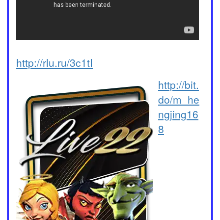
http://rlu.ru/3c1tI
http://bit.
do/m_he
ngjing16
8