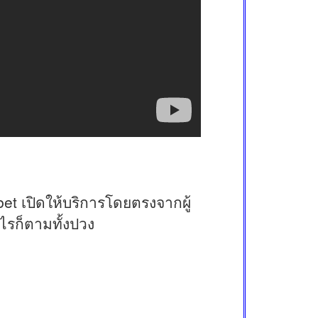
8bet เปิดให้บริการโดยตรงจากผู้
ะไรก็ตามทั้งปวง