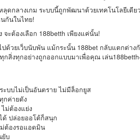
ัวหลุดกลางเกม ระบบนี้ถูกพัฒนาด้วยเทคโนโลยีเดีย
ไหนกันในไทย!
ง จะต้องเลือก 188betth เพียงแค่นั้น!
ด้วยเว็บนับพัน แม้กระนั้น 188bet กลับแตกต่างกั
ทุกสิ่งทุกอย่างถูกออกแบบมาเพื่อคุณ เล่น188betthง่
ระบบไม่เป็นอันตราย ไม่มีล็อกยูส
ุกค่ายดัง
น ไม่ต้องแย่ง
็ได้ ปล่อยออโต้ก็สนุก
ไม่ต้องรอแอดมิน
นยับ