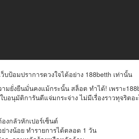
ากเว็บป้อมปราการดวงใจได้อย่าง 188betth เท่านั้น
งความยั่งยืนมั่นคงแม้กระนั้น สล็อต ทำได้! เพราะ18
อนุมัติการันตีแจ่มกระจ่าง ไม่มีเรื่องราวทุจริตอ
ต้องกลัวหักเปอร์เซ็นต์
ีอย่างน้อย ทำรายการได้ตลอด 1 วัน