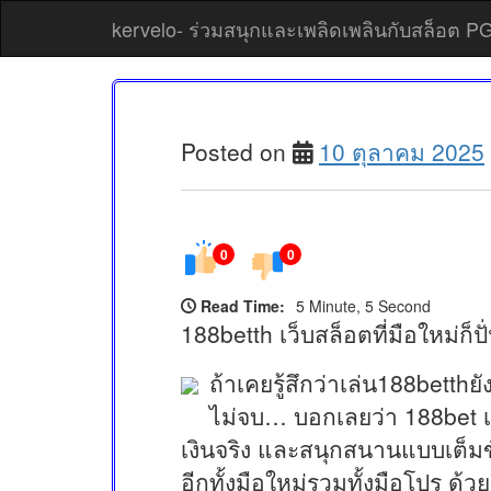
Skip
kervelo- ร่วมสนุกและเพลิดเพลินกับสล็อต P
to
content
Posted on
10 ตุลาคม 2025
0
0
Read Time:
5 Minute, 5 Second
188betth เว็บสล็อตที่มือใหม่ก็ป
ถ้าเคยรู้สึกว่าเล่น188betth
ไม่จบ… บอกเลยว่า 188bet เป็
เงินจริง และสนุกสนานแบบเต็มขั้
อีกทั้งมือใหม่รวมทั้งมือโปร ด้