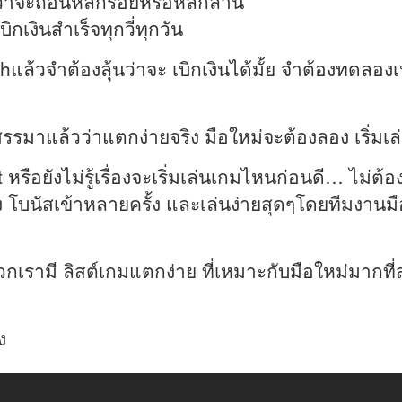
ว่าจะถอนหลักร้อยหรือหลักล้าน
เบิกเงินสำเร็จทุกวี่ทุกวัน
tthแล้วจำต้องลุ้นว่าจะ เบิกเงินได้มั้ย จำต้องทดลอง
รมาแล้วว่าแตกง่ายจริง มือใหม่จะต้องลอง เริ่มเล่
หรือยังไม่รู้เรื่องจะเริ่มเล่นเกมไหนก่อนดี… ไม่ต้
ง โบนัสเข้าหลายครั้ง และเล่นง่ายสุดๆโดยทีมงานม
วกเรามี ลิสต์เกมแตกง่าย ที่เหมาะกับมือใหม่มากที่ส
ง