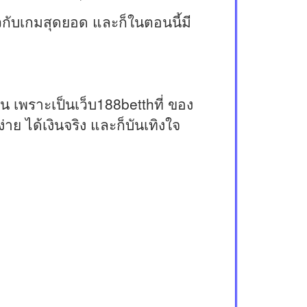
วกับเกมสุดยอด และก็ในตอนนี้มี
น เพราะเป็นเว็บ188betthที่ ของ
าย ได้เงินจริง และก็บันเทิงใจ