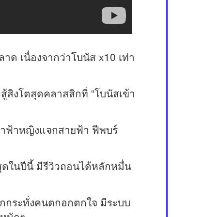
าด เนื่องจากว่าโบนัส x10 เท่า
ิงโตสุดคลาสสิกที่ “โบนัสเข้า
าฟ้าหญิงแจกสายฟ้า ฟีพบร์
ในปีนี้ มีรีวิวถอนได้หลักหมื่น
กกระทั่งคนตกอกตกใจ มีระบบ
นหนักๆ