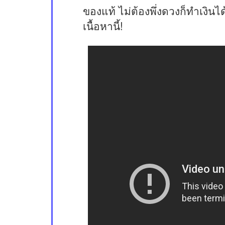
ของแท้ ไม่ต้องพึ่งดวงก็ทำเงิ
เนื้อหานี้!